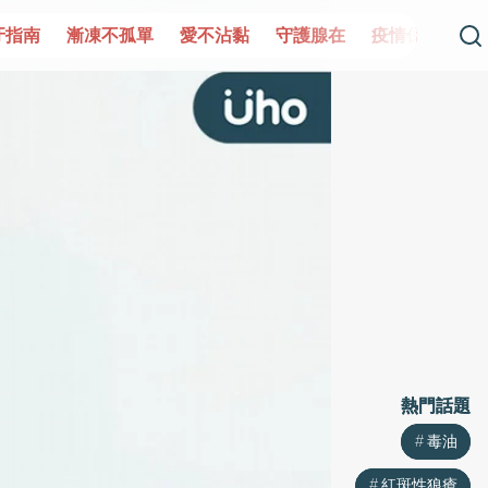
單
愛不沾黏
守護腺在
疫情保衛戰
再生醫學
愛的未
熱門話題
熱門話題
毒油
毒油
紅斑性狼瘡
紅斑性狼瘡