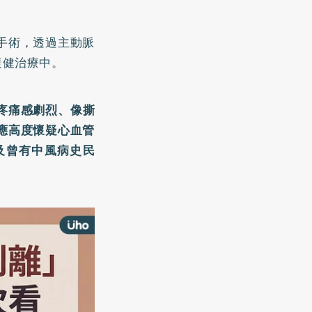
手術，透過主動脈
復健治療中。
疼痛感劇烈、像撕
應高度懷疑心血管
及曾有中風病史民