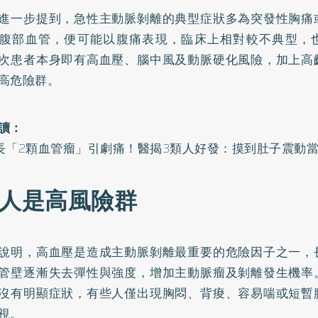
進一步提到，急性主動脈剝離的典型症狀多為突發性胸痛
腹部血管，便可能以腹痛表現，臨床上相對較不典型，
次患者本身即有高血壓、腦中風及動脈硬化風險，加上高
高危險群。
讀：
長「2顆血管瘤」引劇痛！醫揭3類人好發：摸到肚子震動
類人是高風險群
說明，高血壓是造成主動脈剝離最重要的危險因子之一，
管壁逐漸失去彈性與強度，增加主動脈瘤及剝離發生機率
沒有明顯症狀，有些人僅出現胸悶、背痠、容易喘或短暫
視。