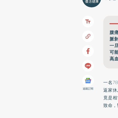
腹
脈
一
可
高
一名7
返家休
追蹤訂閱
竟是相
致命，