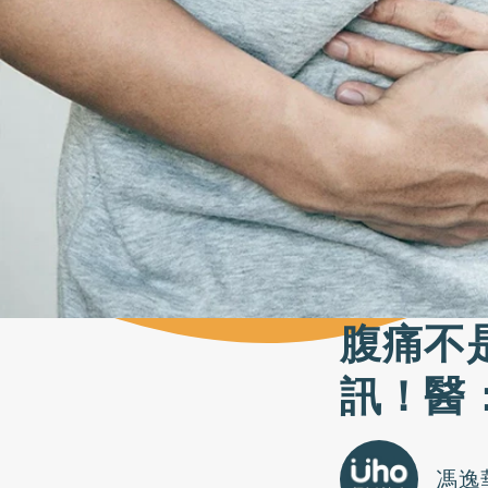
腹痛不
訊！醫
馮逸