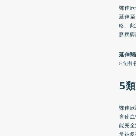
鄭佳欣
延伸至
略。此
脈疾病
延伸閱
8旬翁
5
鄭佳欣
會使血
能完全
常被忽