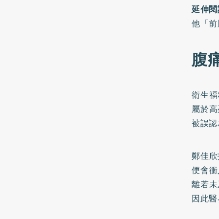
延伸閱
他「前
腹
衛生福
屬於高
被誤認
鄭佳欣
便會衝
離若未
因此醫