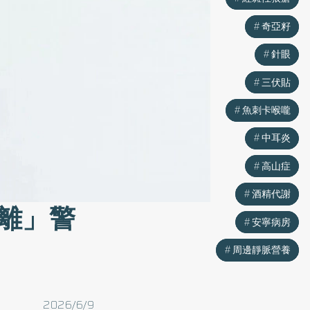
奇亞籽
奇亞籽
針眼
針眼
三伏貼
三伏貼
魚刺卡喉嚨
魚刺卡喉嚨
中耳炎
中耳炎
高山症
高山症
酒精代謝
酒精代謝
離」警
安寧病房
安寧病房
周邊靜脈營養
周邊靜脈營養
2026/6/9