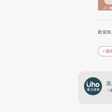
歡迎加
腹
馮
《