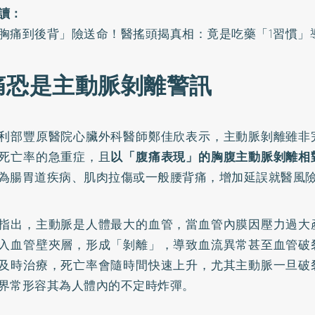
讀：
胸痛到後背」險送命！醫搖頭揭真相：竟是吃藥「1習慣」
痛恐是主動脈剝離警訊
利部豐原醫院心臟外科醫師鄭佳欣表示，主動脈剝離雖非
死亡率的急重症，且
以「腹痛表現」的胸腹主動脈剝離相
為腸胃道疾病、肌肉拉傷或一般腰背痛，增加延誤就醫風
指出，主動脈是人體最大的血管，當血管內膜因壓力過大
入血管壁夾層，形成「剝離」，導致血流異常甚至血管破
及時治療，死亡率會隨時間快速上升，尤其主動脈一旦破
界常形容其為人體內的不定時炸彈。