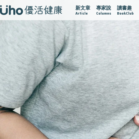
新文章
專家說
讀書趣
疫情保衛戰
再生醫學
愛的未來視
認識攝護腺肥大
Article
Columns
BookClub