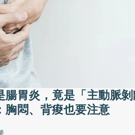
是腸胃炎，竟是「主動脈剝
：胸悶、背痠也要注意
華