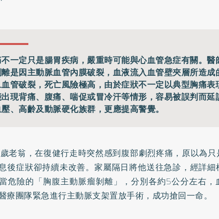
痛不一定只是腸胃疾病，嚴重時可能與心血管急症有關。醫
剝離是因主動脈血管內膜破裂，血液流入血管壁夾層所造成
旦血管破裂，死亡風險極高，由於症狀不一定以典型胸痛表
能出現背痛、腹痛、喘促或冒冷汗等情形，容易被誤判而延
血壓、高齡及動脈硬化族群，更應提高警覺。
8歲老翁，在復健行走時突然感到腹部劇烈疼痛，原以為只
息後症狀卻持續未改善。家屬隔日將他送往急診，經詳細
當危險的「胸腹主動脈瘤剝離」，分別各約5公分左右，
醫療團隊緊急進行主動脈支架置放手術，成功搶回一命。