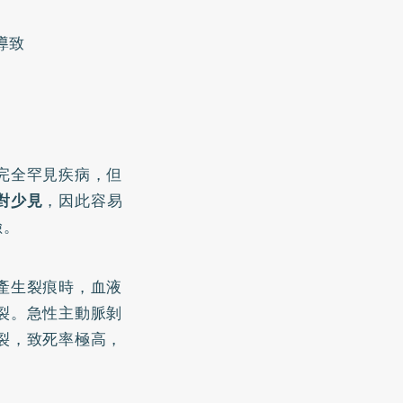
導致
完全罕見疾病，但
對少見
，因此容易
險。
產生裂痕時，血液
裂。急性主動脈剝
裂，致死率極高，