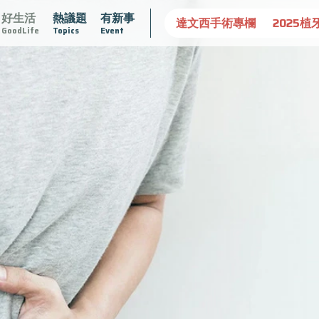
好生活
熱議題
有新事
守護骨骼健康
達文西手術專欄
2025植牙指南
漸凍不孤
GoodLife
Topics
Event