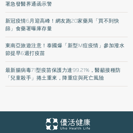
署急發醫界通函示警
新冠疫情6月迎高峰！網友跑20家藥局「買不到快
篩」食藥署曝庫存量
東南亞旅遊注意！泰國爆「新型M痘疫情」參加潑水
節提早6週打疫苗
最新腸病毒71型疫苗保護力達99.21%，醫籲接種防
「兒童殺手」捲土重來，降重症與死亡風險