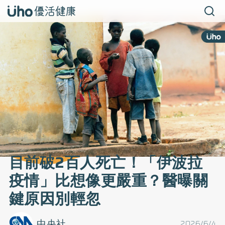
目前破2百人死亡！「伊波拉
疫情」比想像更嚴重？醫曝關
鍵原因別輕忽
中央社
2026/6/4