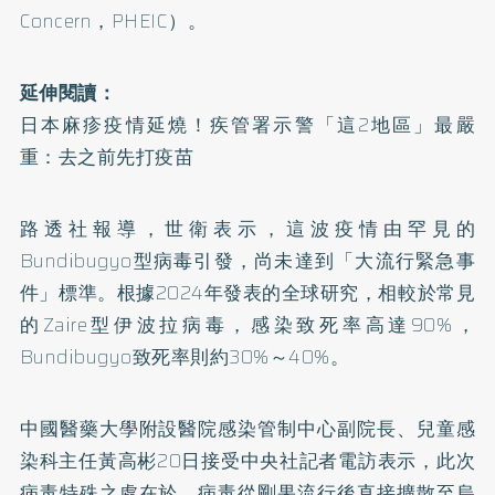
Concern，PHEIC）。
延伸閱讀：
日本麻疹疫情延燒！疾管署示警「這2地區」最嚴
重：去之前先打疫苗
路透社報導，世衛表示，這波疫情由罕見的
Bundibugyo型病毒引發，尚未達到「大流行緊急事
件」標準。根據2024年發表的
全球研究
，相較於常見
的Zaire型伊波拉病毒，感染致死率高達90%，
Bundibugyo致死率則約30%～40%。
中國醫藥大學附設醫院感染管制中心副院長、兒童感
染科主任黃高彬20日接受中央社記者電訪表示，此次
病毒特殊之處在於，病毒從剛果流行後直接擴散至烏