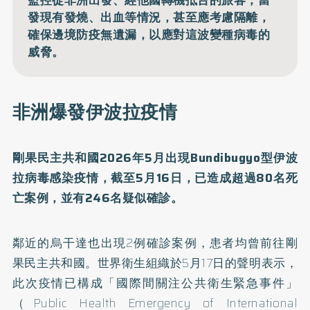
監控從非洲出發、經他國轉機抵台的旅客；當
發現有發燒、出血等情況，甚至應考慮隔離，
確保邊境防疫無遺漏，以應對這波變種病毒的
威脅。
非洲爆發伊波拉疫情
剛果民主共和國2026年5月出現Bundibugyo型伊波
拉病毒感染疫情，截至5月16日，已造成超過80名死
亡案例，並有246名疑似確診。
鄰近的烏干達也出現2例確診案例，患者均曾前往剛
果民主共和國。世界衛生組織於5月17日的聲明表示，
此次疫情已構成「國際間關注公共衛生緊急事件」
（Public Health Emergency of International