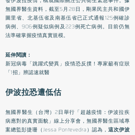
發伊波拉疫情，構成國際關注公共衛生緊急事件。據
無國界醫生資料，截至5月28日，剛果民主共和國伊
圖里省、北基伍省及南基伍省已正式通報125例確診
病例、906例疑似病例及223例死亡病例。目前仍無
法準確掌握疫情真實規模。
延伸閱讀：
新冠病毒「跳躍式變異」疫情恐反撲！專家籲有症狀
「1招」辨認速就醫
伊波拉恐遭低估
無國界醫生（台灣）2日舉行「
超越疫情：伊波拉疾
病應對的真實面貌
」線上分享會，無國界醫生區域專
案總監彭捷珊（Jessa Pontevedra）認為，
這次伊波