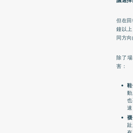
議選擇
但在田
鐘以上
同方向
除了場
害：
鞋
動
也
速
襪
趾
有