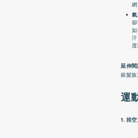
網
氣
卻
如
汗
度
延伸閱
銀髮族
運
1. 排