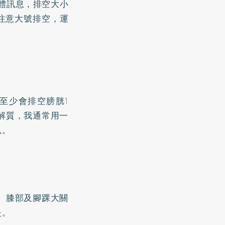
體訊息，排空大小
注意大號排空，運
至少會排空膀胱1
解質，我通常用一
以。
、膝部及腳踝大關
炎。