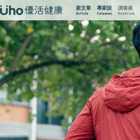
新文章
專家說
讀書趣
疫情保衛戰
再生醫學
愛的未來視
認識攝護腺肥大
Article
Columns
BookClub