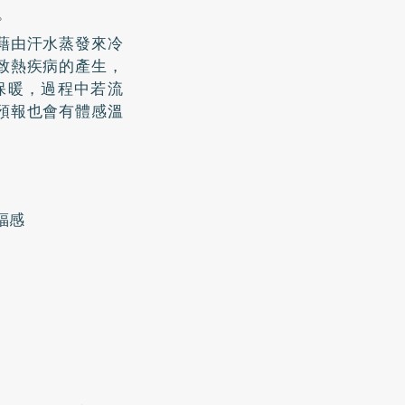
。
藉由汗水蒸發來冷
致熱疾病的產生，
保暖，過程中若流
預報也會有體感溫
福感