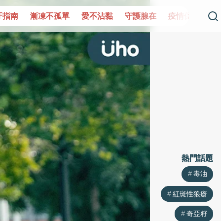
單
愛不沾黏
守護腺在
疫情保衛戰
再生醫學
愛的
熱門話題
熱門話題
毒油
毒油
紅斑性狼瘡
紅斑性狼瘡
奇亞籽
奇亞籽