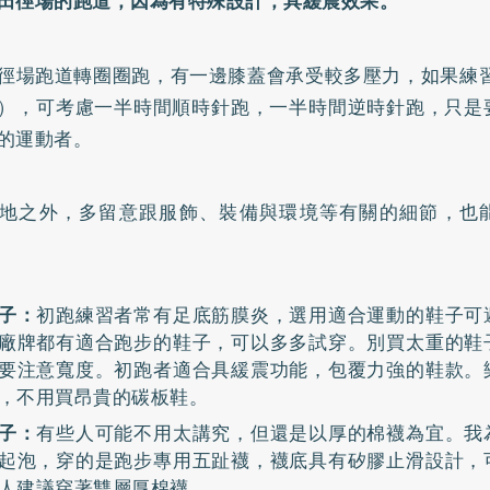
田徑場的跑道，因為有特殊設計，具緩震效果。
徑場跑道轉圈圈跑，有一邊膝蓋會承受較多壓力，如果練習
），可考慮一半時間順時針跑，一半時間逆時針跑，只是
的運動者。
地之外，多留意跟服飾、裝備與環境等有關的細節，也
子：
初跑練習者常有足底筋膜炎，選用適合運動的鞋子可
廠牌都有適合跑步的鞋子，可以多多試穿。別買太重的鞋
要注意寬度。初跑者適合具緩震功能，包覆力強的鞋款。
，不用買昂貴的碳板鞋。
子：
有些人可能不用太講究，但還是以厚的棉襪為宜。我
起泡，穿的是跑步專用五趾襪，襪底具有矽膠止滑設計，
人建議穿著雙層厚棉襪。