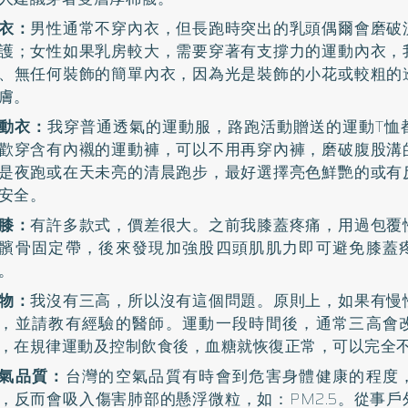
衣：
男性通常不穿內衣，但長跑時突出的乳頭偶爾會磨破
護；女性如果乳房較大，需要穿著有支撐力的運動內衣，
、無任何裝飾的簡單內衣，因為光是裝飾的小花或較粗的
膚。
動衣：
我穿普通透氣的運動服，路跑活動贈送的運動T恤
歡穿含有內襯的運動褲，可以不用再穿內褲，磨破腹股溝
是夜跑或在天未亮的清晨跑步，最好選擇亮色鮮艷的或有
安全。
膝：
有許多款式，價差很大。之前我膝蓋疼痛，用過包覆
髕骨固定帶，後來發現加強股四頭肌肌力即可避免膝蓋
。
物：
我沒有三高，所以沒有這個問題。原則上，如果有慢
，並請教有經驗的醫師。運動一段時間後，通常三高會
，在規律運動及控制飲食後，血糖就恢復正常，可以完全
氣品質：
台灣的空氣品質有時會到危害身體健康的程度
，反而會吸入傷害肺部的懸浮微粒，如：PM2.5。從事