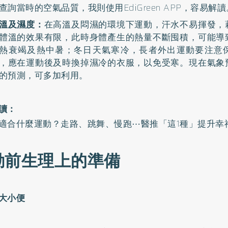
查詢當時的空氣品質，我則使用EdiGreen APP，容易解讀
溫及濕度：
在高溫及悶濕的環境下運動，汗水不易揮發，
體溫的效果有限，此時身體產生的熱量不斷囤積，可能導
熱衰竭及熱中暑；冬日天氣寒冷，長者外出運動要注意
，應在運動後及時換掉濕冷的衣服，以免受寒。現在氣象
的預測，可多加利用。
讀：
適合什麼運動？走路、跳舞、慢跑⋯醫推「這1種」提升幸
動前生理上的準備
空大小便