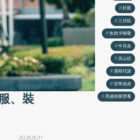
針眼
針眼
三伏貼
三伏貼
魚刺卡喉嚨
魚刺卡喉嚨
中耳炎
中耳炎
高山症
高山症
酒精代謝
酒精代謝
安寧病房
安寧病房
服、裝
周邊靜脈營養
周邊靜脈營養
2026/6/11