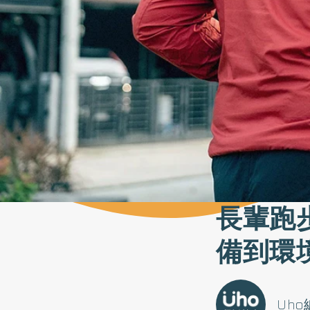
長輩跑
備到環
Uh