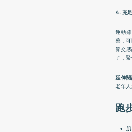
4. 充
運動雖
藥，可
節交感
了，緊
延伸閱
老年人
跑
肌