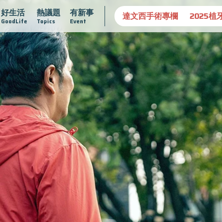
好生活
熱議題
有新事
守護骨骼健康
達文西手術專欄
2025植牙指南
漸凍不孤
GoodLife
Topics
Event