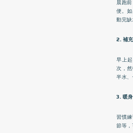
晨跑前
便。如
動完缺
2. 
早上起
次，然
半水、
3. 
習慣練
節等，