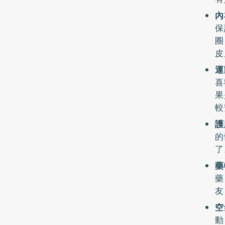
內
保
圈
皮
運
喜
果
較
護
的
了
藥
藥
友
空
動