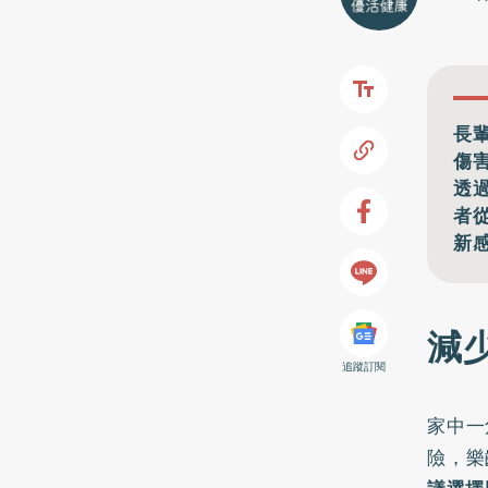
長
傷
透
者
新
減
追蹤訂閱
家中一
險，樂