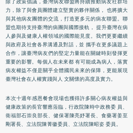
除了政策倡議，臺灣病友聯盟將持續推動病友社群培
力，除了與會員團體建立堅實的夥伴關係， 也將擴大
與其他病友團體的交流，打造更多元的病友聯盟。聯
盟也期待支持臺灣的病團與國際接軌， 提升臺灣在病
人參與及健康人權領域的國際能見度。我們更要繼續
與政府及社會各界溝通及對話，並 攜手在更多議題上
合作，讓臺灣病友們的堅定力量能在關鍵時刻發揮更
重要的影響。每個人在未來都 有可能成為病人，落實
病友權益不僅是關乎全體國民未來的保障，更能展現
臺灣社會在人權實踐與人 文關懷的高度及實力。
本次十週年感恩餐會現場也獲得許多關心病友權益與
健康政策的⾧官響應蒞臨，行政院陳時中政務委 員、
衛福部石崇良部⾧、健保署陳亮妤署⾧、食藥署姜至
剛署⾧、立法院陳菁徽委員、立法院陳昭姿 委員。