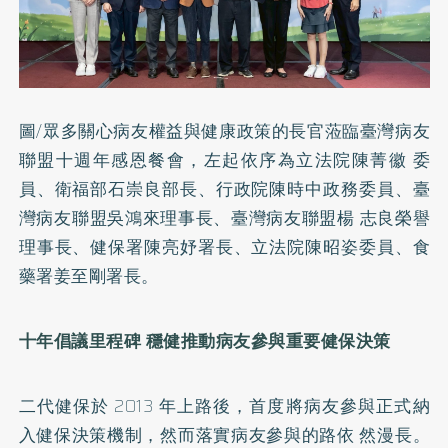
圖/眾多關心病友權益與健康政策的⾧官蒞臨臺灣病友
聯盟十週年感恩餐會，左起依序為立法院陳菁徽 委
員、衛福部石崇良部⾧、行政院陳時中政務委員、臺
灣病友聯盟吳鴻來理事⾧、臺灣病友聯盟楊 志良榮譽
理事⾧、健保署陳亮妤署⾧、立法院陳昭姿委員、食
藥署姜至剛署⾧。
十年倡議里程碑 穩健推動病友參與重要健保決策
二代健保於 2013 年上路後，首度將病友參與正式納
入健保決策機制，然而落實病友參與的路依 然漫⾧。