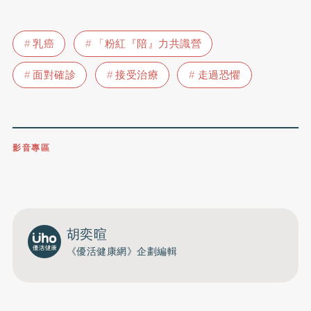
乳癌
「粉紅『陪』力共識營
面對確診
接受治療
走過恐懼
影音專區
0809-091-257
立即撥打服務專線
開啟聲音
胡奕暄
《優活健康網》企劃編輯