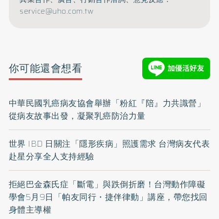
service@uho.com.tw
你可能還會想看
中華民國乳癌病友協會舉辦「粉紅『陪』力共識營」
從病友故事出發，凝聚乳癌防治力量
世界 IBD 日關注「隱形疾病」照護需求 台灣病友代表
赴星分享全人支持經驗
拒絕巴金森氏症「斷電」與跌倒折磨！台灣動作障礙
學會5月9日「帕友同行・捷伴律動」講座，帶您找回
身體主導權