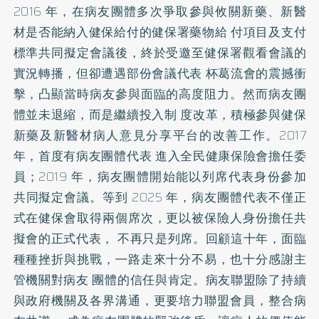
2016 年，在病友團體多次爭取參與攸關新藥、新醫
材是否能納入健保給付的健保署藥物給 付項目及支付
標準共同擬定會議後，終於受邀至健保署觀看會議的
實況轉播，但卻遭遇部份會議代表 杯葛流會的震撼衝
擊，凸顯當時病友參與面臨的高度阻力。然而病友團
體並未退縮，而是繼續投入制 度改革，積極參與健保
新藥及新醫材病人意見分享平台的改善工作。2017
年，首度有病友團體代表 進入全民健康保險會擔任委
員；2019 年，病友團體開始能以列席代表身份參加
共同擬定會議。等到 2025 年，病友團體代表不僅正
式在健保會取得兩個席次，更以被保險人身份擔任共
擬會的正式代表， 不再只是列席。回顧這十年，面臨
種種挫折與挑戰，㇐路走來十分不易，也十分感謝主
管機關對病友 團體的信任與肯定。病友聯盟除了持續
與政府機關及各界溝通，更要培力聯盟會員，整合病