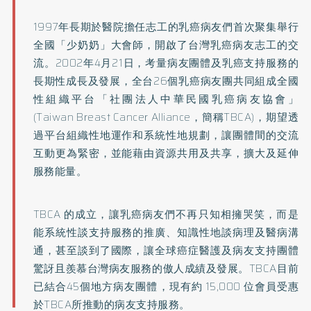
1997年長期於醫院擔任志工的乳癌病友們首次聚集舉行
全國「少奶奶」大會師，開啟了台灣乳癌病友志工的交
流。2002年4月21日，考量病友團體及乳癌支持服務的
長期性成長及發展，全台26個乳癌病友團共同組成全國
性組織平台「社團法人中華民國乳癌病友協會」
(Taiwan Breast Cancer Alliance，簡稱TBCA)，期望透
過平台組織性地運作和系統性地規劃，讓團體間的交流
互動更為緊密，並能藉由資源共用及共享，擴大及延伸
服務能量。
TBCA 的成立，讓乳癌病友們不再只知相擁哭笑，而是
能系統性談支持服務的推廣、知識性地談病理及醫病溝
通，甚至談到了國際，讓全球癌症醫護及病友支持團體
驚訝且羨慕台灣病友服務的傲人成績及發展。TBCA目前
已結合45個地方病友團體，現有約 15,000 位會員受惠
於TBCA所推動的病友支持服務。