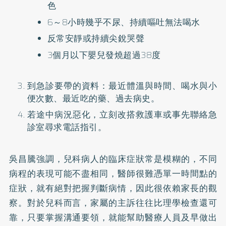
色
6～8小時幾乎不尿、持續嘔吐無法喝水
反常安靜或持續尖銳哭聲
3個月以下嬰兒發燒超過38度
到急診要帶的資料：最近體溫與時間、喝水與小
便次數、最近吃的藥、過去病史。
若途中病況惡化，立刻改搭救護車或事先聯絡急
診室尋求電話指引。
吳昌騰強調，兒科病人的臨床症狀常是模糊的，不同
病程的表現可能不盡相同，醫師很難憑單一時間點的
症狀，就有絕對把握判斷病情，因此很依賴家長的觀
察。對於兒科而言，家屬的主訴往往比理學檢查還可
靠，只要掌握溝通要領，就能幫助醫療人員及早做出