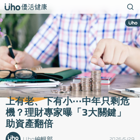
上有老、下有小⋯中年只剩危
機？理財專家曝「3大關鍵」
助資產翻倍
Uho編輯部
2026/5/29