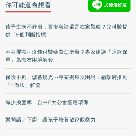
你可能還會想看
孩子生病不舒服，要掛急診還是在家觀察？兒科醫提
供「6個判斷指標」
不幸罹癌⋯沒錢付醫藥費怎麼辦？專家建議「這款保
單」為癌友困境解套
保險不夠、儲蓄燒光⋯專家揭癌友困境：籲政府推動
「4做法」解套
減少換盤率 台中6大公會響應環保
樂閱讀／下廚 讓孩子培養敏銳觀察力