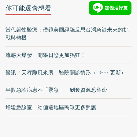
你可能還會想看
當代韌性醫療：借鏡美國經驗反思台灣急診未來的挑
戰與轉機
流感大爆發 開學日恐更加猖狂！
醫訊／天秤颱風來襲 醫院開診情形（0824更新）
半數急診病患不「緊急」 剝奪資源恐奪命
增建急診室 給偏遠地區民眾更多照護