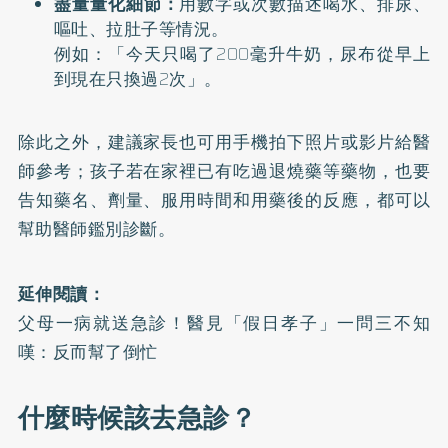
盡量量化細節：
用數字或次數描述喝水、排尿、
嘔吐、拉肚子等情況。
例如：「今天只喝了200毫升牛奶，尿布從早上
到現在只換過2次」。
除此之外，建議家長也可用手機拍下照片或影片給醫
師參考；孩子若在家裡已有吃過退燒藥等藥物，也要
告知藥名、劑量、服用時間和用藥後的反應，都可以
幫助醫師鑑別診斷。
延伸閱讀：
父母一病就送急診！醫見「假日孝子」一問三不知
嘆：反而幫了倒忙
什麼時候該去急診？