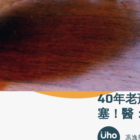
40年
塞！醫
馮逸