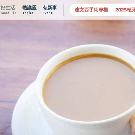
好生活
熱議題
有新事
守護骨骼健康
達文西手術專欄
2025植牙指南
漸凍不孤
GoodLife
Topics
Event