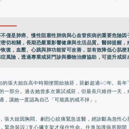
菸不僅是肺癌、慢性阻塞性肺病與心血管疾病的重要危險因
症密切相關，長期恐嚴重影響健康與生活品質。醫師提醒，
步恢復，血壓、心跳與肺功能皆可改善，並有效降低心肌梗
癌症風險，透過專業戒菸門診與藥物治療協助，可提升戒菸
旬的張大姐自高中時期便開始抽菸，菸齡超過40年。長年
的一部分。過去她曾多次嘗試戒菸，但最長只維持一天，
適，讓她一度認為自己「可能真的戒不掉」。
，張大姐因胸悶、劇烈心絞痛緊急送醫，經診斷為急性心
，緊急裝設3支心臟支架才保住性命。住進
加護病房
期間