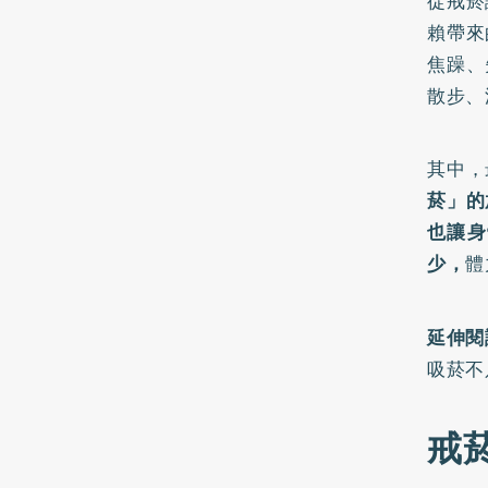
從戒菸
賴帶來
焦躁、
散步、
其中，
菸」的
也讓身
少，
體
延伸閱
吸菸不
戒