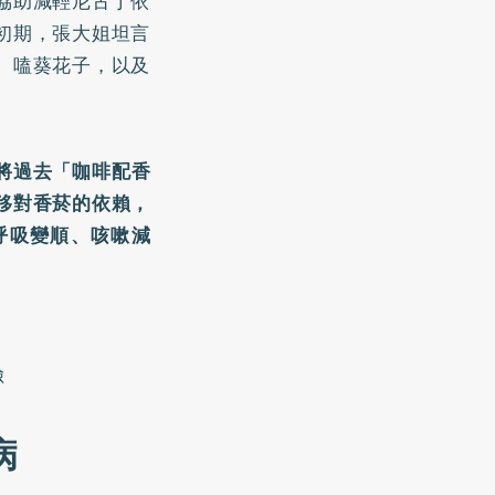
協助減輕尼古丁依
初期，張大姐坦言
、嗑葵花子，以及
將過去「咖啡配香
移對香菸的依賴，
呼吸變順、咳嗽減
險
病