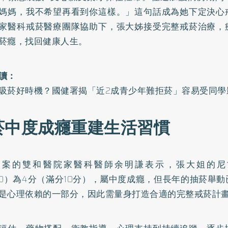
媽媽，我不希望再看到你這樣。」這句話成為她下定決心
家醫科戒菸醫療團隊協助下，張大姊接受完整戒菸治療，
菸癮，找回健康人生。
讀：
吸菸好時機？國健署揭「近2成青少年難拒菸」容易受同學
菸中度成癮重建生活習慣
個案的雙和醫院家醫科醫師余明謙表示，張大姐的
尼
D）
為4分（滿分10分），屬中度成癮，但長年的抽菸舉
是心理依賴的一部分，因此需量身打造合適的完整戒菸計