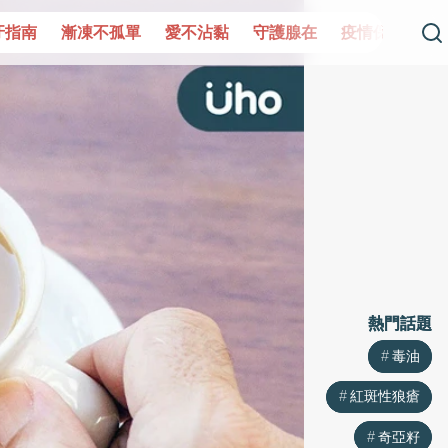
單
愛不沾黏
守護腺在
疫情保衛戰
再生醫學
愛的未
熱門話題
熱門話題
毒油
毒油
紅斑性狼瘡
紅斑性狼瘡
奇亞籽
奇亞籽