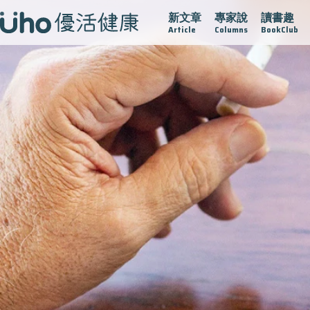
新文章
專家說
讀書趣
疫情保衛戰
再生醫學
愛的未來視
認識攝護腺肥大
Article
Columns
BookClub