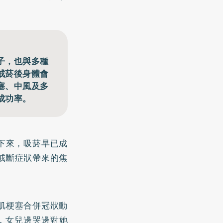
子，也與多種
戒菸後身體會
塞、中風及多
成功率。
下來，吸菸早已成
戒斷症狀帶來的焦
肌梗塞合併冠狀動
，女兒邊哭邊對她