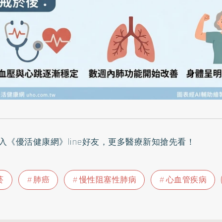
入
《優活健康網》line好友
，更多醫療新知搶先看！
菸
肺癌
慢性阻塞性肺病
心血管疾病