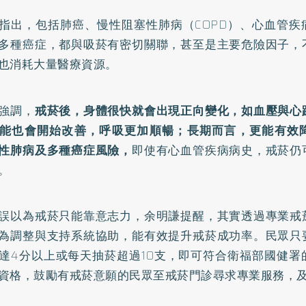
指出，包括
肺癌
、
慢性阻塞性肺病
（COPD）、心血管
多種癌症，都與吸菸有密切關聯，甚至是主要危險因子，
也消耗大量醫療資源。
強調，
戒菸後，身體很快就會出現正向變化，如血壓與心
能也會開始改善，呼吸更加順暢；長期而言，更能有效
性肺病及多種癌症風險，
即使有心血管疾病病史，戒菸仍
。
誤以為戒菸只能靠意志力，余明謙提醒，其實透過專業戒
為調整與支持系統協助，能有效提升戒菸成功率。民眾只
達4分以上或每天抽菸超過10支，即可符合衛福部國健署
資格，鼓勵有戒菸意願的民眾至戒菸門診尋求專業服務，