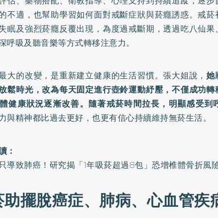
評估、藥物搭配、衛教指導、心理支持到持續追蹤，逐步
的不適，也幫助學習如何面對戒斷症狀與菸癮誘惑。戒菸
失眠及強烈菸癮反覆出現，為度過戒斷期，透過吃八仙果
深呼吸及聽音樂等方式轉移注意力。
最大的改變，是重新建立健康的生活習慣。張大姐說，
她
放鬆時光，改為每天固定進行壺鈴運動紓壓，不僅成功轉
體健康狀況逐漸改善。隨著戒菸時間拉長，明顯感受到
力與精神都比過去更好，也更有信心持續維持無菸生活。
讀：
只導致肺癌！研究揭「1年吸菸超過8包」恐增椎體骨折風
菸助擺脫癌症、肺病、心血管疾