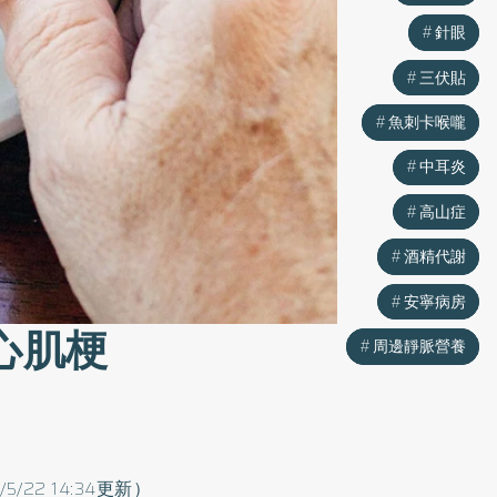
針眼
針眼
三伏貼
三伏貼
魚刺卡喉嚨
魚刺卡喉嚨
中耳炎
中耳炎
高山症
高山症
酒精代謝
酒精代謝
安寧病房
安寧病房
心肌梗
周邊靜脈營養
周邊靜脈營養
/5/22 14:34更新）