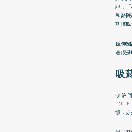
說：「
和醫院
功擺脫
延伸閱
暑假是
吸
收治
（FTN
慣，亦