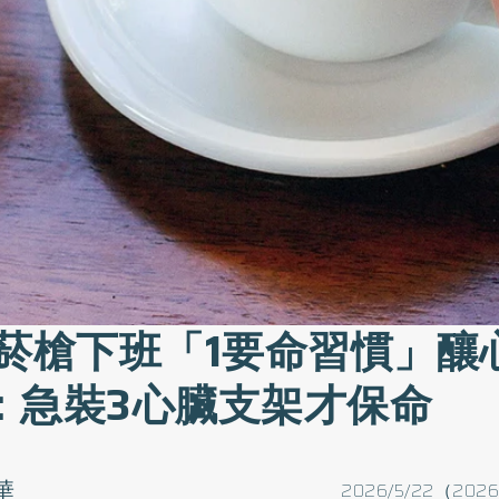
老菸槍下班「1要命習慣」釀
：急裝3心臟支架才保命
華
2026/5/22（2026