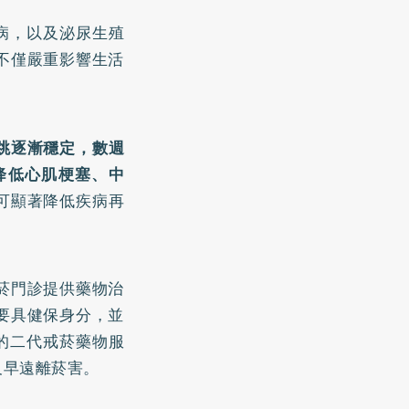
疾病，以及泌尿生殖
不僅嚴重影響生活
跳逐漸穩定，數週
降低
心肌梗塞
、
中
可顯著降低疾病再
菸門診提供藥物治
要具健保身分，並
的二代戒菸藥物服
及早遠離菸害。