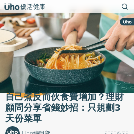
自己煮反而伙食費增加？理財
顧問分享省錢妙招：只規劃3
天份菜單
Uho編輯部
2026/5/28