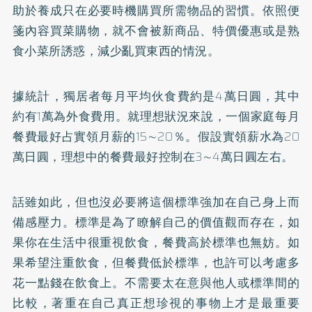
助於養成只在必要時機購買所需物品的習慣。依照便
箋內容買菜購物，就不會被新商品、特價優惠或是熟
食小菜所誘惑，減少亂買東西的情況。
據統計，獨居者每月平均伙食費約是4萬日圓，其中
約有1萬為外食費用。就理想狀況來說，一個家庭每月
餐費最好占實領月薪的15∼20％。假設實領薪水為20
萬日圓，理想中的餐費最好控制在3∼4萬日圓左右。
話雖如此，但也沒必要將這個標準強加在自己身上而
備感壓力。標準是為了瞭解自己的價值觀而存在，如
果你在生活中很重視飲食，餐費高於標準也無妨。如
果希望注重飲食，但餐費低於標準，也許可以考慮多
花一點錢在飲食上。不需要太在意與他人或標準間的
比較，著重在自己真正想珍視的事物上才是最重要