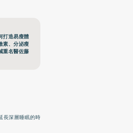
何打造易瘦體
激素、分泌瘦
減重名醫佐藤
。
可延長深層睡眠的時