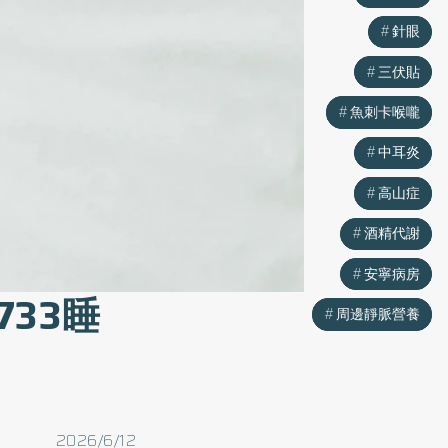
針眼
針眼
三伏貼
三伏貼
魚刺卡喉嚨
魚刺卡喉嚨
中耳炎
中耳炎
高山症
高山症
酒精代謝
酒精代謝
安寧病房
安寧病房
33睡
周邊靜脈營養
周邊靜脈營養
2026/6/12