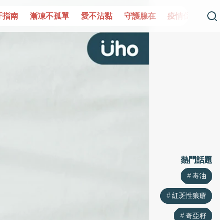
單
愛不沾黏
守護腺在
疫情保衛戰
再生醫學
愛的未
熱門話題
熱門話題
毒油
毒油
紅斑性狼瘡
紅斑性狼瘡
奇亞籽
奇亞籽