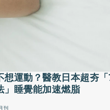
不想運動？醫教日本超夯「7
法」睡覺能加速燃脂
月刊