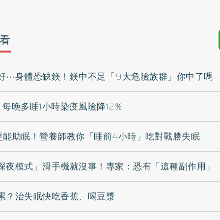
看
好⋯身體恐缺鎂！鎂中不足「 9 大危險族群」你中了嗎
每晚多睡1小時染疫風險降12％
更能助眠！營養師教你「睡前4小時」吃對戰勝失眠
深夜模式」滑手機就沒事！專家：恐有「這種副作用」
累？治失眠快吃香蕉、喝豆漿