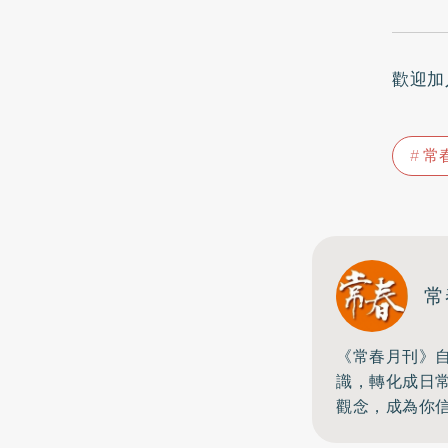
歡迎加
常
常
《常春月刊》自
識，
轉化成日
觀念，成為你