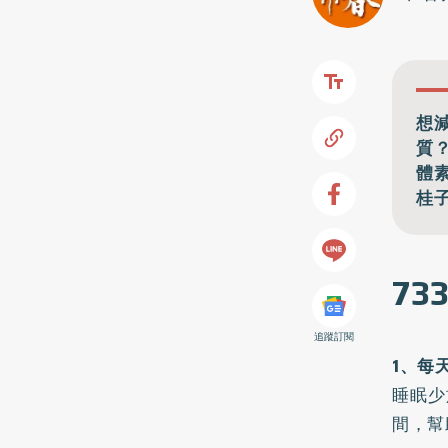
想
質
體
桂
7
追蹤訂閱
1、每
睡眠少
間，幫