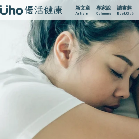
新文章
專家說
讀書趣
疫情保衛戰
再生醫學
愛的未來視
認識攝護腺肥大
Article
Columns
BookClub