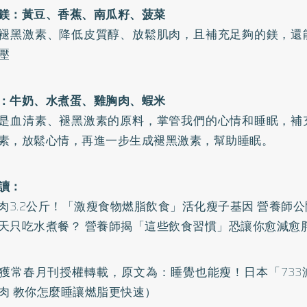
鎂：黃豆、香蕉、南瓜籽、菠菜
褪黑激素、降低皮質醇、放鬆肌肉，且補充足夠的鎂，還
壓
：牛奶、水煮蛋、雞胸肉、蝦米
是血清素、褪黑激素的原料，掌管我們的心情和睡眠，補
素，放鬆心情，再進一步生成褪黑激素，幫助睡眠。
讀：
甩肉3.2公斤！「激瘦食物燃脂飲食」活化瘦子基因 營養師
天只吃水煮餐？ 營養師揭「這些飲食習慣」恐讓你愈減愈
獲常春月刊授權轉載，原文為：
睡覺也能瘦！日本「73
肉 教你怎麼睡讓燃脂更快速
）