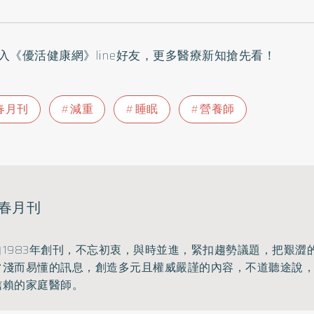
入
《優活健康網》line好友
，更多醫療新知搶先看！
春月刊
減重
睡眠
營養師
春月刊
1983年創刊，不忘初衷，與時並進，
緊扣趨勢議題，把艱澀
常淺而易懂的訊息，創造多元且權威嚴謹的內容，
不道聽途說
信賴的家庭醫師。