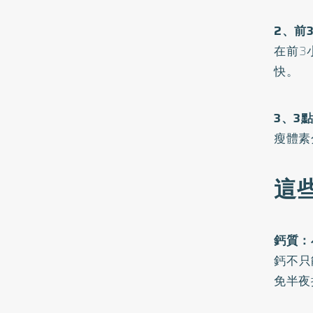
2、前
在前3
快。
3、3
瘦體素
這
鈣質：
鈣不只
免半夜