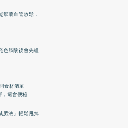
能幫著血管放鬆，
充色胺酸後會先組
公開食材清單
胖，還會便秘
3減肥法」輕鬆甩掉