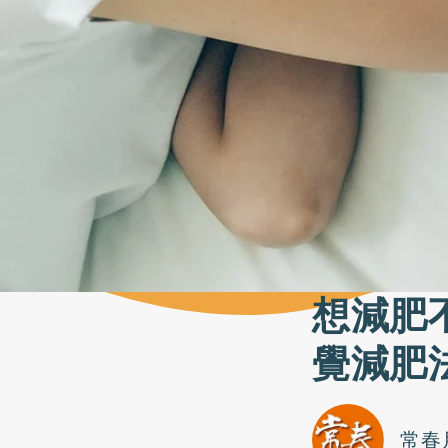
想減肥
覺減肥
常春