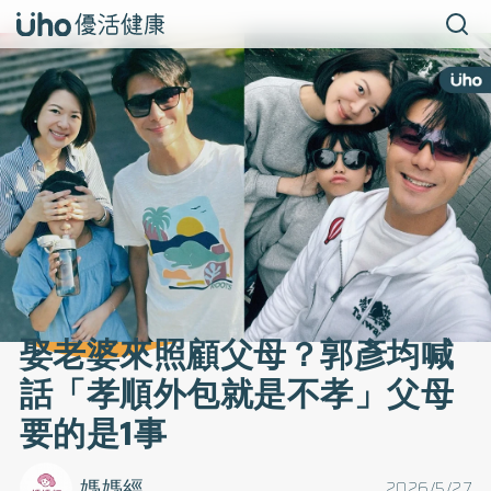
娶老婆來照顧父母？郭彥均喊
話「孝順外包就是不孝」父母
要的是1事
媽媽經
2026/5/27