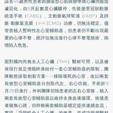
該名46歲男性患者因擴張型心肌病變導致心臟功能急
遽惡化，自8月起數度心臟驟停，先後接受冠狀動脈
繞道手術（CABG）、主動脈氣球幫浦（IABP）及靜
脈-動脈葉克膜（V-A ECMO）治療，仍無法穩定。儘
管曾植入暫時性左心室輔助器，但患者仍不斷出現嚴
重的心律不整，經評估無法進行心律不整電燒術，病
情陷入危急。
面對國內尚無全人工心臟（TAH）醫材可用，以及健
保現行規定僅能終身給付一套心室輔助器的限制，團
隊毅然採取創新方案——移除壞死的心室，改以兩套
長效型心室輔助器分別取代左、右心功能。手術於9
月28日進行，外科團隊切除患者的左右心室後，植入
兩套長效型心室輔助器以維持全身血液循環。術後患
者雖無心跳，但仰賴兩套輔助器穩定提供連續血流，
實現「功能性全人工心臟」的效果，並成功跨越醫材