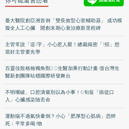
你可能還會想看
臺大醫院創亞洲首例「雙長效型心室輔助器」 成功模
擬全人工心臟 開創末期心衰治療新里程碑
主管常說「這1字」小心惹人厭！總裁揭密「1招」想
當好主管要先學
百靈佳殷格翰獨角獸2.0生醫加乘行動計畫 偕台灣生
醫新創團隊站穩國際研發舞台
不明嘴破、口腔潰瘍別以為小事！6旬翁「病從口
入」心臟感染險丟命
運動喘不過氣快暈倒？小心「肥厚型心肌病」恐猝
死：平常多喝1物