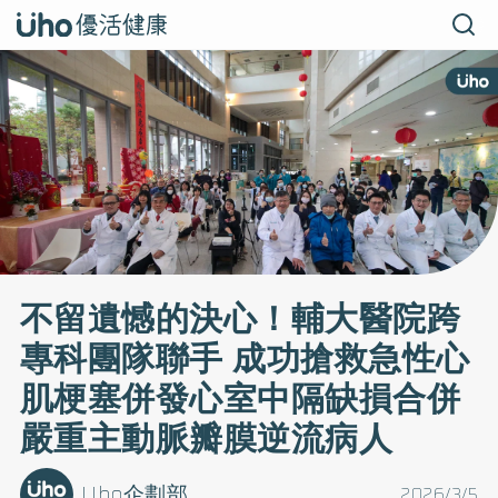
不留遺憾的決心！輔大醫院跨
專科團隊聯手 成功搶救急性心
肌梗塞併發心室中隔缺損合併
嚴重主動脈瓣膜逆流病人
Uho企劃部
2026/3/5