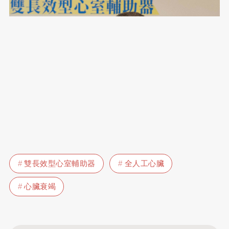
雙長效型心室輔助器
全人工心臟
心臟衰竭