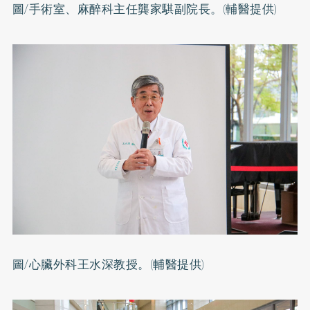
圖/手術室、麻醉科主任龔家騏副院長。(輔醫提供)
圖/心臟外科王水深教授。(輔醫提供)