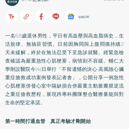
追蹤訂閱
一名68歲退休男性，平日有高血壓與高血脂病史，生
活規律、無抽菸習慣。日前因胸悶與上腹悶痛持續2
天未緩解，終於在無法忍受下至急診就醫。經緊急檢
查確認為嚴重急性心肌梗塞，病情刻不容緩。輔仁大
學附設醫院今(4)日舉行「不留遺憾的決心 高風險心臟
重症搶救成功案例發表記者會」，公開分享一例急性
心肌梗塞併發心室中隔缺損合併嚴重主動脈瓣膜逆流
之重症搶救歷程，展現跨專科團隊整合醫療量能與對
生命的堅定承諾。
第一時間打通血管 真正考驗才剛開始