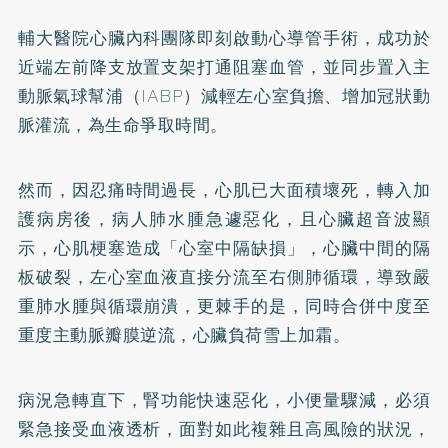
輔大醫院心臟內科團隊即刻啟動心導管手術，成功於
近端左前降支放置支架打通阻塞血管，並同步置入主
動脈氣球幫浦（IABP）減輕左心室負擔、增加冠狀動
脈灌流，為生命爭取時間。
然而，因忍痛時間過長，心肌已大面積壞死，轉入加
護病房後，病人肺水腫急遽惡化，且心臟超音波顯
示，心肌梗塞造成「心室中隔缺損」，心臟中間的隔
板破裂，左心室血液直接分流至右側肺循環，導致嚴
重肺水腫與循環崩潰，更棘手的是，同時合併中度至
重度主動脈瓣膜逆流，心臟負荷雪上加霜。
病況急轉直下，腎功能快速惡化，小便量驟減，必須
緊急接受血液透析，面對如此複雜且高風險的狀況，