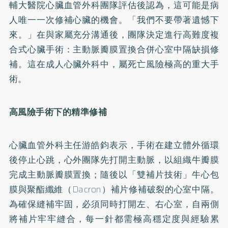
輔大醫院心臟血管外科團隊評估後認為，這可能是病
人唯一一次修補心臟的機會。「我們不要帶著遺憾下
來。」在與家屬充分溝通後，團隊決定進行高難度複
合式心臟手術：主動脈瓣膜置換合併心室中隔缺損修
補。這在成人心臟外科中，屬死亡風險極高的重大手
術。
高風險手術下的精準修補
心臟血管外科主任游皓鈞表示，手術在建立體外循環
後停止心跳，心外團隊先打開主動脈，以組織牛瓣膜
完成主動脈瓣膜置換；隨後以「雙補片技術」牛心包
膜與聚酯纖維（Dacron）補片修補破裂的心室中隔。
為確保縫補牢固，必須同時打開左、右心室，自兩側
將補片牢牢縫合，每一針都需極高穩定度與經驗累