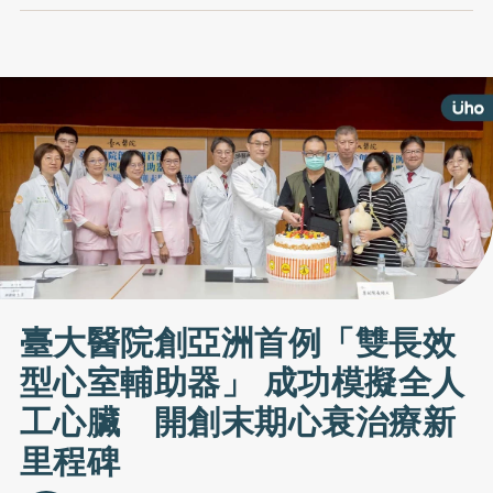
臺大醫院創亞洲首例「雙長效
型心室輔助器」 成功模擬全人
工心臟 開創末期心衰治療新
里程碑