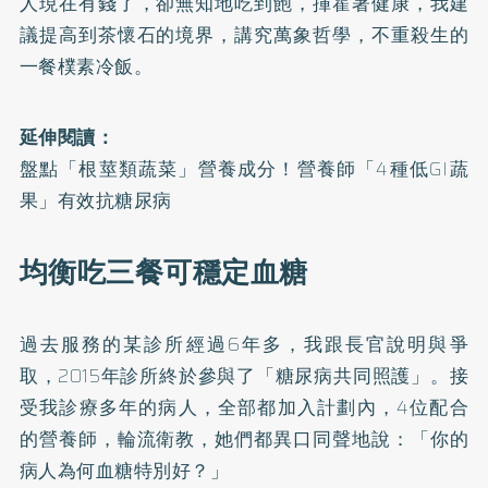
人現在有錢了，卻無知地吃到飽，揮霍著健康，我建
議提高到茶懷石的境界，講究萬象哲學，不重殺生的
一餐樸素冷飯。
延伸閱讀：
盤點「根莖類蔬菜」營養成分！營養師「4種低GI蔬
果」有效抗糖尿病
均衡吃三餐可穩定血糖
過去服務的某診所經過6年多，我跟長官說明與爭
取，2015年診所終於參與了「糖尿病共同照護」。接
受我診療多年的病人，全部都加入計劃內，4位配合
的營養師，輪流衛教，她們都異口同聲地說：「你的
病人為何血糖特別好？」