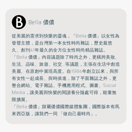
Bella 儂儂
從美麗的需求到快樂的靈魂，「Bella 儂儂」以女性為
發聲主體，是台灣第一本女性時尚雜誌，
歷史最悠
久、創刊41年最久的全方位女性時尚精品雜誌。
「Bella 儂儂」內容議題除了時尚之外，更橫跨美妝、
生活、品味、旅遊、
社交...等議題，主張在生活中創造
美麗、在原創中展現高度。
自1984年創立以來，與所
有女性一起成長、與時俱進，
除了平面雜誌之外，更
整合網站、電子雜誌、手機應用程式、圖書、
Social
Media，讓美麗與快樂的閱讀養分隨處可得，能量無
限擴展。
「Bella 儂儂」隸屬儂儂國際媒體集團，國際版本有馬
來西亞版，讓我們一同 「做自己最時尚」。