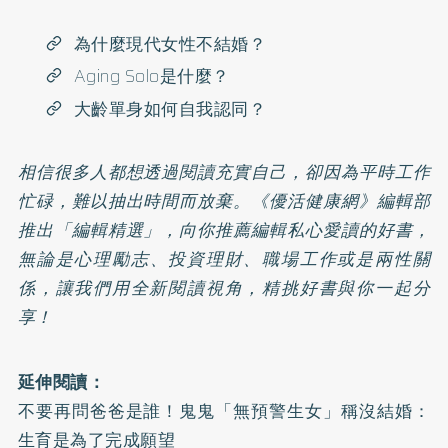
為什麼現代女性不結婚？
Aging Solo是什麼？
大齡單身如何自我認同？
相信很多人都想透過閱讀充實自己，卻因為平時工作
忙碌，難以抽出時間而放棄。《優活健康網》編輯部
推出「編輯精選」，向你推薦編輯私心愛讀的好書，
無論是
心理勵志
、
投資理財
、
職場工作
或是
兩性關
係
，讓我們用全新閱讀視角，精挑好書與你一起分
享！
延伸閱讀：
不要再問爸爸是誰！鬼鬼「無預警生女」稱沒結婚：
生育是為了完成願望