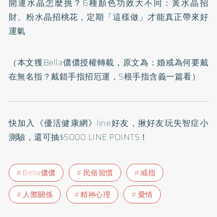
開運水晶怎麼挑？6種顏色功效大不同：黃水晶招
財、粉水晶招桃花，定期「這樣做」才能真正帶來好
運氣
（本文獲Bella儂儂授權轉載，原文為：
婚戒為何要戴
在無名指？戴錯手指招厄運，5根手指含義一篇看
）
快加入
《優活健康網》line好友
，揪好友玩失智症小
測驗，還可抽$5000 LINE POINTS！
Bella儂儂
民俗習慣
戒指
人際關係
精神心理
愛情