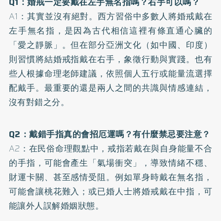
Q1：婚戒一定要戴在左手無名指嗎？右手可以嗎？
A1：其實並沒有絕對。西方習俗中多數人將婚戒戴在
左手無名指，是因為古代相信這裡有條直通心臟的
「愛之靜脈」。但在部分亞洲文化（如中國、印度）
則習慣將結婚戒指戴在右手，象徵行動與實踐。也有
些人根據命理老師建議，依照個人五行或能量流選擇
配戴手。最重要的還是兩人之間的共識與情感連結，
沒有對錯之分。
Q2：戴錯手指真的會招厄運嗎？有什麼禁忌要注意？
A2：在民俗命理觀點中，戒指若戴在與自身能量不合
的手指，可能會產生「氣場衝突」，導致情緒不穩、
財運卡關、甚至感情受阻。例如單身時戴在無名指，
可能會讓桃花難入；或已婚人士將婚戒戴在中指，可
能讓外人誤解婚姻狀態。