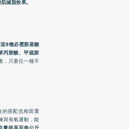
增肌減脂效果。
這9種必需胺基酸
苯丙胺酸、甲硫胺
素，只要任一種不
食的搭配也相當重
練與有氧運動，能
取量提高至每公斤