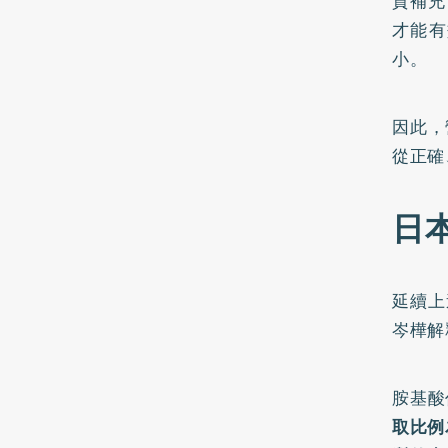
質補充
才能有
小。
因此，
從正確
日
延續上
岑樺解
胺基酸
取比例