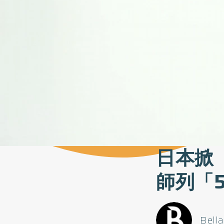
日本掀
師列「
Bell