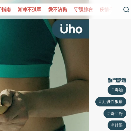
單
愛不沾黏
守護腺在
疫情保衛戰
再生醫學
愛的未
熱門話題
熱門話題
毒油
毒油
紅斑性狼瘡
紅斑性狼瘡
奇亞籽
奇亞籽
針眼
針眼