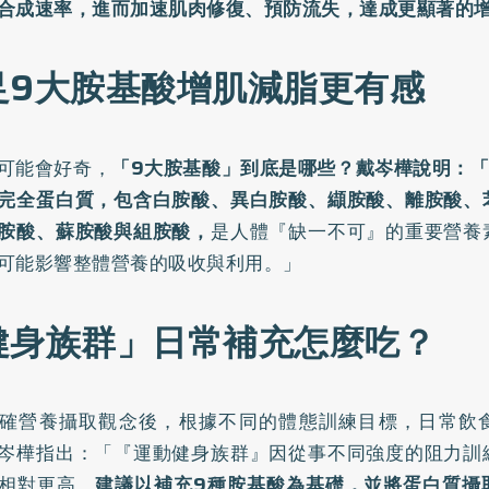
合成速率，進而加速肌肉修復、預防流失，達成更顯著的
足9大胺基酸增肌減脂更有感
可能會好奇，
「9大胺基酸」到底是哪些？戴岑樺說明：「
完全蛋白質，包含白胺酸、異白胺酸、纈胺酸、離胺酸、
胺酸、蘇胺酸與組胺酸，
是人體『缺一不可』的重要營養
可能影響整體營養的吸收與利用。」
健身族群」日常補充怎麼吃？
確營養攝取觀念後，根據不同的體態訓練目標，日常飲
岑樺指出：「『運動健身族群』因從事不同強度的阻力訓
相對更高。
建議以補充9種胺基酸為基礎，並將蛋白質攝