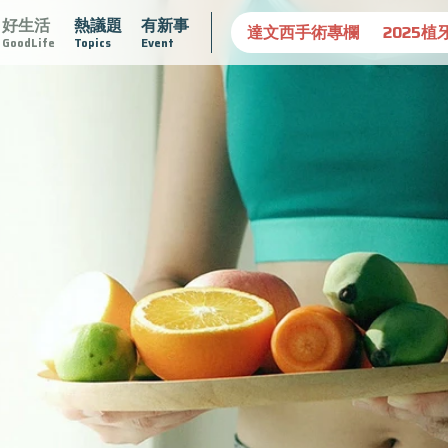
好生活
熱議題
有新事
守護骨骼健康
達文西手術專欄
2025植牙指南
漸凍不孤
GoodLife
Topics
Event