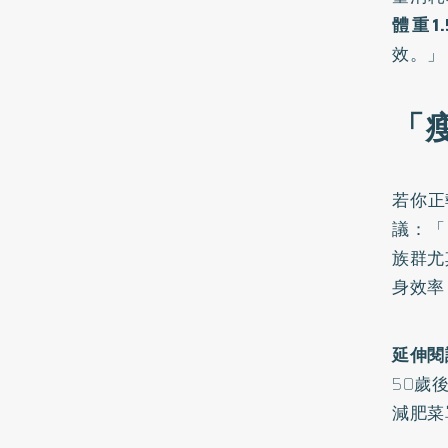
體重1
效
「
若你正
議：「
族群尤
身效率
延伸閱
50歲
減肥菜