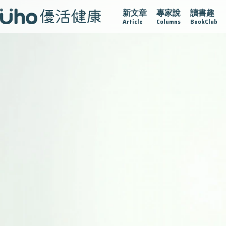
新文章
專家說
讀書趣
疫情保衛戰
再生醫學
愛的未來視
認識攝護腺肥大
Article
Columns
BookClub