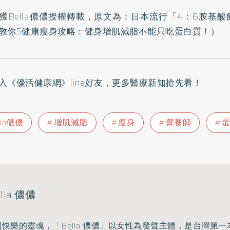
獲Bella儂儂授權轉載，原文為：
日本流行「4：6胺基酸
教你5健康瘦身攻略：健身增肌減脂不能只吃蛋白質！
）
入
《優活健康網》line好友
，更多醫療新知搶先看！
lla儂儂
增肌減脂
瘦身
營養師
蛋
lla 儂儂
快樂的靈魂，「Bella 儂儂」以女性為發聲主體，是台灣第