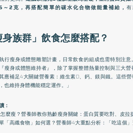
.5～2克，再搭配簡單的碳水化合物做能量補給，
有
。」
瘦身族群」飲食怎麼搭配？
執行瘦身或體態雕塑計畫，日常飲食的組成也需特別注意
『瘦身或體態維持者』，除了掌握整體熱量控制與三大營
其應補足4大關鍵營養素：維生素D、鈣、鎂與鐵。這些營
，也維持身體機能穩定運作。」
讀：
後怎麼瘦？營養師教你熟齡瘦身關鍵：蛋白質要吃對、皮拉
單「高纖食物」如何選？營養師4大重點分析：「吃這個」