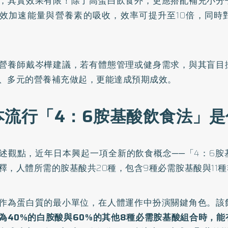
，其實效果有限！除了高蛋白飲食外，更應搭配補充小分
效加速能量與營養素的吸收，效率可提升至10倍，同時
營養師戴岑樺建議，若有體態管理或健身需求，與其盲目
、多元的營養補充做起，更能達成預期成效。
本流行「4：6胺基酸飲食法」是
述觀點，近年日本興起一項全新的飲食概念──「4：6胺
釋，人體所需的胺基酸共20種，包含9種必需胺基酸與11
作為蛋白質的最小單位，在人體運作中扮演關鍵角色。該
為40%的白胺酸與60%的其他8種必需胺基酸組合時，