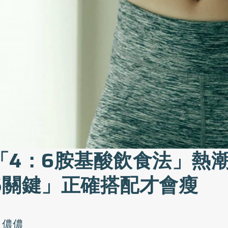
「4：6胺基酸飲食法」熱
5關鍵」正確搭配才會瘦
a 儂儂