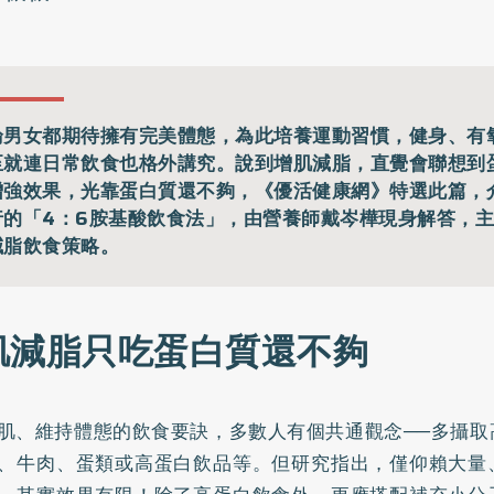
論男女都期待擁有完美體態，為此培養運動習慣，健身、有
至就連日常飲食也格外講究。說到增肌減脂，直覺會聯想到
增強效果，光靠蛋白質還不夠，《優活健康網》特選此篇，
行的「4：6胺基酸飲食法」，由營養師戴岑樺現身解答，
減脂飲食策略。
肌減脂只吃蛋白質還不夠
肌、維持體態的飲食要訣，多數人有個共通觀念──多攝取
、牛肉、蛋類或高蛋白飲品等。但研究指出，僅仰賴大量