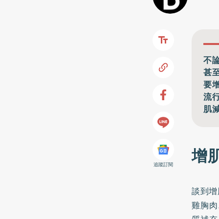
不
甚
要
流
肌
增
追蹤訂閱
談到增
雞胸肉