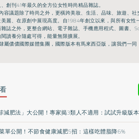
久、創刊41年最久的全方位女性時尚精品雜誌。
儂儂」內容議題除了時尚之外，更橫跨美妝、生活、品味、旅遊、
社
造美麗、在原創中展現高度。
自1984年創立以來，與所有女性
面雜誌之外，更整合網站、電子雜誌、手機應用程式、圖書、
S
的閱讀養分隨處可得，能量無限擴展。
儂儂」隸屬儂儂國際媒體集團，國際版本有馬來西亞版，讓我們一同
看
菲減肥法」大公開！專家揭3類人不適用：試試升級版本
身菜單公開！不節食健康減肥5招：這樣吃體脂降6%