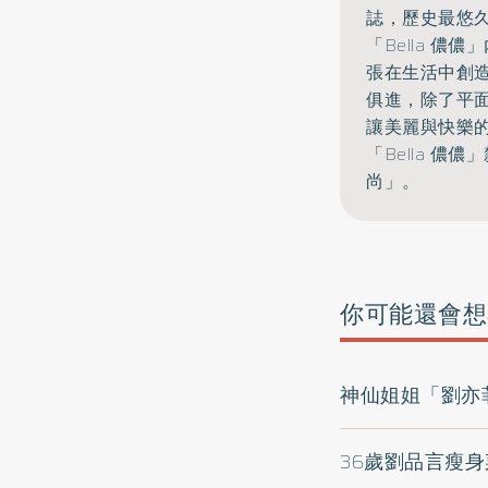
誌，
歷史最悠
「Bella 
張在生活中創
俱進，
除了平
讓美麗與快樂
「Bella 
尚」。
你可能還會想
神仙姐姐「劉亦
36歲劉品言瘦