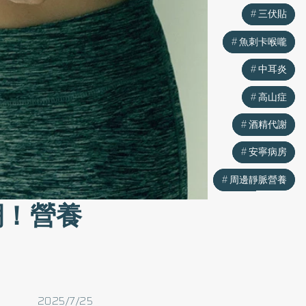
三伏貼
三伏貼
魚刺卡喉嚨
魚刺卡喉嚨
中耳炎
中耳炎
高山症
高山症
酒精代謝
酒精代謝
安寧病房
安寧病房
周邊靜脈營養
周邊靜脈營養
潮！營養
2025/7/25