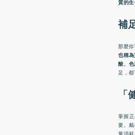
質的生
補
那麼你
也稱為
酸、色
足，都
「
掌握正
要。戴
量消耗