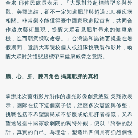
全處 邱仲民處長表示，「大眾對於超標體型多與外
觀、美觀連結，卻不一定知道肥胖與超過200種疾病
相關。非常榮幸能獲得臺中國家歌劇院首肯，共同合
作這次藝術呈現，提醒大眾看見肥胖帶來的健康危
機，進而願意採取改變。」台灣諾和諾德更規畫在暑
假期間，邀請大專院校個人或組隊挑戰製作影片，喚
醒大眾對於體態超標帶來健康威脅之意識。
腦、心、肝、膝四角色 揭露肥胖的真相
承辦此次藝術影片製作的趨光影像創意總監 吳翔政表
示，團隊在接下這個案子後，經歷多次辯證與修整，
挑戰包括不希望讓民眾不舒服或給肥胖者標籤，又希
望透過臺中國家歌劇院的獨特外觀，便以「誇張的設
計，真實的自己」為理念，塑造出四個具有強烈個性