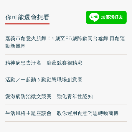
你可能還會想看
嘉義市創意火肌舞！4歲至96歲跨齡同台尬舞 再創運
動新風潮
精神病患去汙名 廚藝競賽很精彩
活動／一起動ㄘ動動態職場創意賽
愛滋病防治徵文競賽 強化青年性認知
生活風格主題座談會 教你運用創意巧思轉動商機