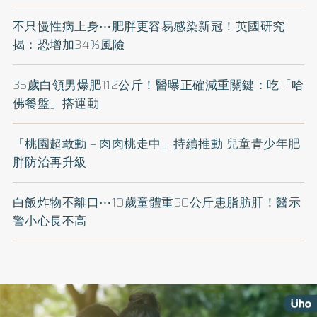
不只慢性病上身⋯肥胖更容易感染新冠！英國研究
揭：恐增加34%風險
35歲白領男爆肥112公斤！醫曝正確減重關鍵：吃「哈
佛餐盤」搭運動
「桃園超敢動－肉肉桃走中」持續推動 兒童青少年肥
胖防治再升級
白飯炸物不離口⋯10歲童體重50公斤患脂肪肝！醫示
警小心長不高