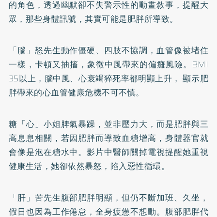
的角色，透過幽默卻不失警示性的動畫敘事，提醒大
眾，那些身體訊號，其實可能是肥胖所導致。
「腦」怒先生動作僵硬、四肢不協調，血管像被堵住
一樣，卡頓又抽搐，象徵中風帶來的偏癱風險。BMI
35以上，腦中風、心衰竭猝死率都明顯上升， 顯示肥
胖帶來的心血管健康危機不可不慎。
糖「心」小姐脾氣暴躁，並非壓力大，而是肥胖與三
高息息相關，若因肥胖而導致血糖增高，身體器官就
會像是泡在糖水中。影片中醫師關掉電視提醒她重視
健康生活，她卻依然暴怒，陷入惡性循環。
「肝」苦先生腹部肥胖明顯，但仍不斷加班、久坐，
假日也因為工作倦怠，全身疲憊不想動。腹部肥胖代