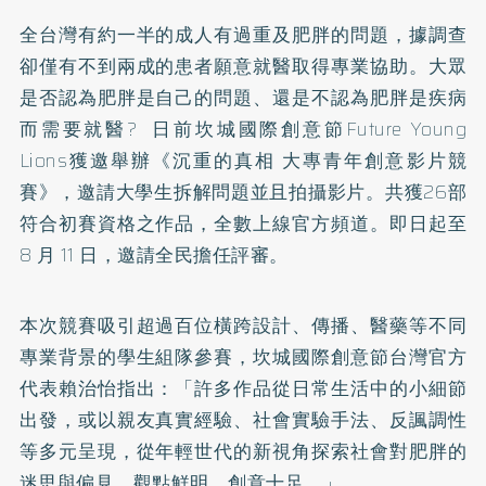
全台灣有約一半的成人有過重及肥胖的問題，據調查
卻僅有不到兩成的患者願意就醫取得專業協助。大眾
是否認為肥胖是自己的問題、還是不認為肥胖是疾病
而需要就醫? 日前坎城國際創意節Future Young
Lions獲邀舉辦《沉重的真相 大專青年創意影片競
賽》，邀請大學生拆解問題並且拍攝影片。共獲26部
符合初賽資格之作品，全數上線官方頻道。即日起至
8 月 11 日，邀請全民擔任評審。
本次競賽吸引超過百位橫跨設計、傳播、醫藥等不同
專業背景的學生組隊參賽，坎城國際創意節台灣官方
代表賴治怡指出：「許多作品從日常生活中的小細節
出發，或以親友真實經驗、社會實驗手法、反諷調性
等多元呈現，從年輕世代的新視角探索社會對肥胖的
迷思與偏見，觀點鮮明、創意十足。」