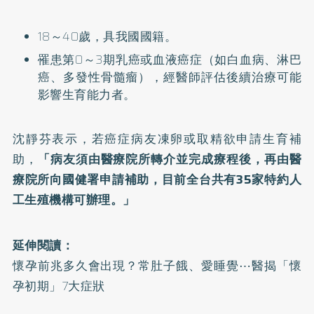
18～40歲，具我國國籍。
罹患第0～3期
乳癌
或血液癌症（如白血病、淋巴
癌、多發性骨髓瘤），經醫師評估後續治療可能
影響生育能力者。
沈靜芬表示，若癌症病友凍卵或取精欲申請生育補
助，
「病友須由醫療院所轉介並完成療程後，再由醫
療院所向國健署申請補助，目前全台共有35家
特約人
工生殖機構
可辦理。」
延伸閱讀：
懷孕前兆多久會出現？常肚子餓、愛睡覺⋯醫揭「懷
孕初期」7大症狀