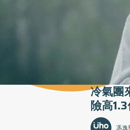
冷氣團
險高1.
馮逸