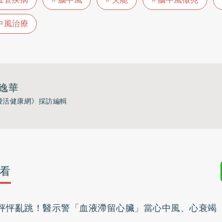
中風治療
逸華
優活健康網》採訪編輯
看
怦怦亂跳！醫示警「血液滯留心臟」當心中風、心衰竭