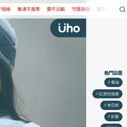
單
愛不沾黏
守護腺在
疫情保衛戰
再生醫學
愛的未
熱門話題
熱門話題
毒油
毒油
紅斑性狼瘡
紅斑性狼瘡
奇亞籽
奇亞籽
針眼
針眼