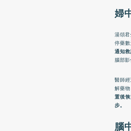
婦
湯頌君
停藥數
通知救
腦部影
醫師經
解藥物
置後恢
步。
腦