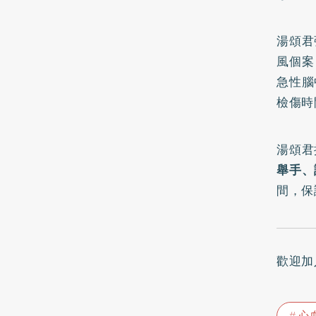
湯頌君
風個案
急性腦
檢傷時
湯頌君
舉手、
間，保
歡迎加
心