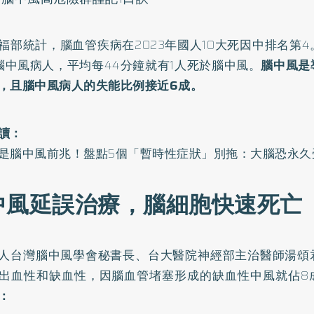
福部統計，腦血管疾病在
2023年國人10大死因
中排名第4
腦中風
病人，平均每44分鐘就有1人死於腦中風。
腦中風是
，且腦中風病人的
失能
比例接近6成。
讀：
是腦中風前兆！盤點5個「暫時性症狀」別拖：大腦恐永久
中風延誤治療，腦細胞快速死亡
人台灣腦中風學會秘書長、台大醫院神經部主治醫師湯頌
出血性和缺血性，因腦血管堵塞形成的缺血性中風就佔8
：