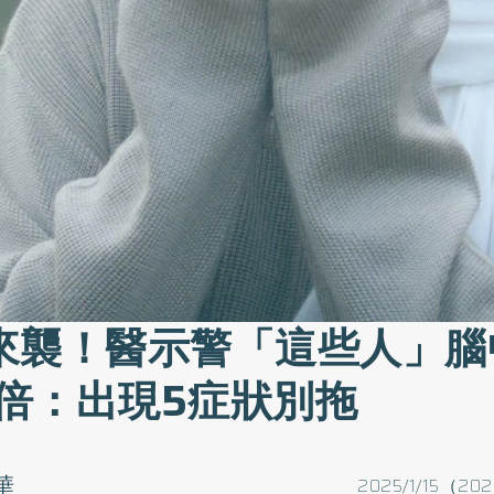
來襲！醫示警「這些人」腦
3倍：出現5症狀別拖
華
2025/1/15（202