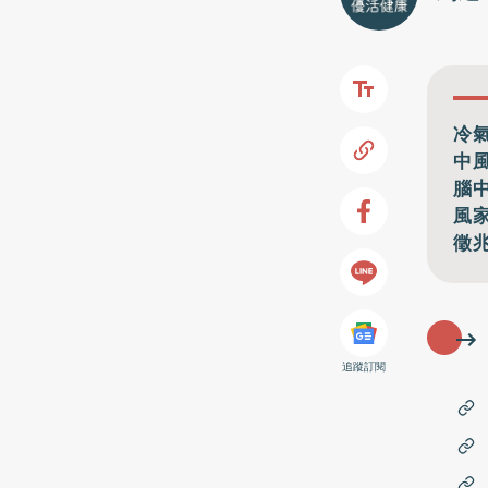
冷
中
腦
風
徵
追蹤訂閱