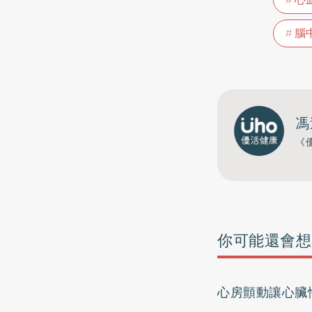
腦
馮
《
你可能還會想
心房顫動讓心臟