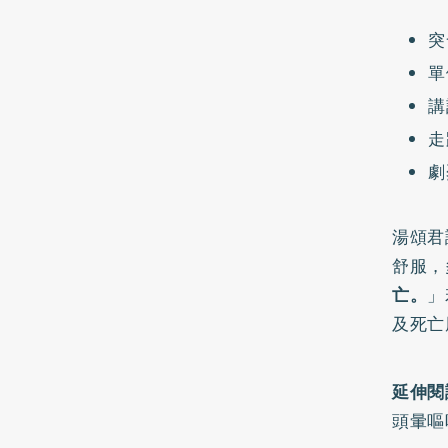
突
單
講
走
劇
湯頌君
舒服，
亡。
」
及死亡
延伸閱
頭暈嘔