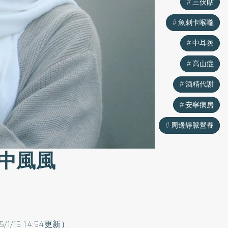
三伏貼
三伏貼
魚刺卡喉嚨
魚刺卡喉嚨
中耳炎
中耳炎
高山症
高山症
酒精代謝
酒精代謝
安寧病房
安寧病房
周邊靜脈營養
周邊靜脈營養
中風風
5/1/15 14:54更新）