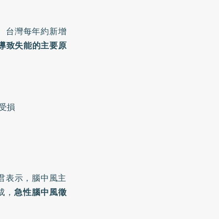
。台灣每年約新增
導致失能的主要原
受損
君表示，腦中風主
成，
急性
腦中風徵