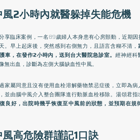
中風2小時內就醫躲掉失能危機
分享臨床案例，一名89歲婦人本身患有心房顫動，近期因
天。早上起床後，突然感到右側無力，且語言含糊不清，
護車，在發作2小時內，送到台大醫院急診室。
經神經科
像無出血，診斷為左側大腦缺血性中風。
過家屬同意且沒有使用血栓溶解藥物禁忌症後，立即為病
，並由腦中風介入整合團隊進行動脈血栓移除。湯頌君指
復良好，出院時幾乎恢復至中風前的狀態，並預期在規
中風高危險群謹記1口訣