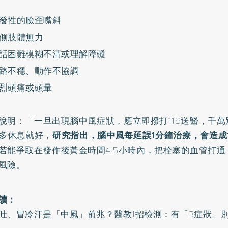
發性的臉歪嘴斜
側肢體無力
話困難模糊不清或理解障礙
路不穩、動作不協調
烈頭痛或頭暈
說明：「一旦出現腦中風症狀，應立即撥打119送醫，千
多休息就好，
研究指出，腦中風每延誤1分鐘治療，會造成
若能爭取在發作後黃金時間4.5小時內，把栓塞的血管打
風險。
讀：
吐、冒冷汗是「中風」前兆？醫教1招檢測：有「3症狀」