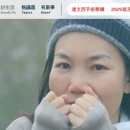
好生活
熱議題
有新事
守護骨骼健康
達文西手術專欄
2025植牙指南
漸凍不孤
GoodLife
Topics
Event