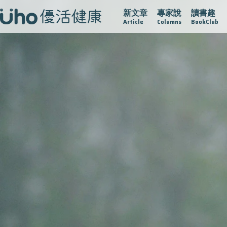
新文章
專家說
讀書趣
疫情保衛戰
再生醫學
愛的未來視
認識攝護腺肥大
Article
Columns
BookClub