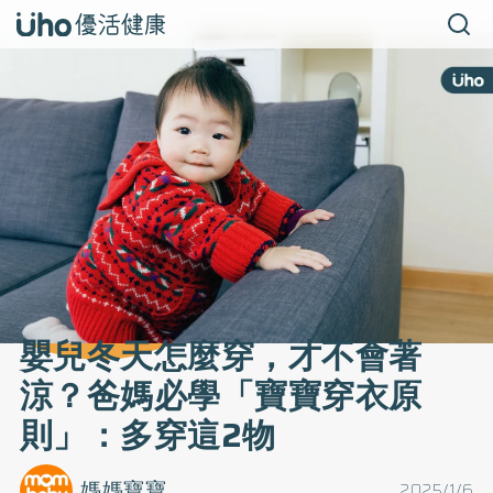
嬰兒冬天怎麼穿，才不會著
涼？爸媽必學「寶寶穿衣原
則」：多穿這2物
媽媽寶寶
2025/1/6