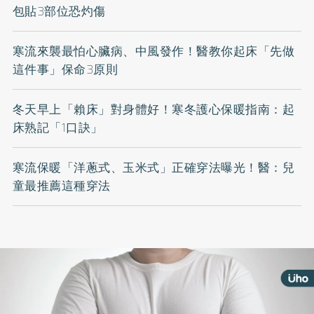
包貼3部位恐灼傷
寒流來襲最怕心臟病、中風發作！醫教你起床「先做
這件事」保命3原則
冬天早上「賴床」對身體好！寒冬護心保暖指南：起
床熟記「1口訣」
寒流保暖「洋蔥式、玉米式」正確穿法曝光！醫：兒
童最推薦這種穿法