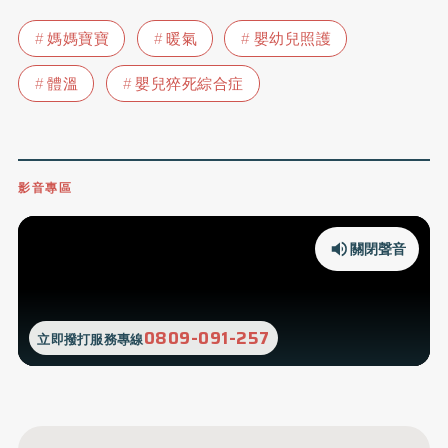
媽媽寶寶
暖氣
嬰幼兒照護
體溫
嬰兒猝死綜合症
影音專區
關閉聲音
0809-091-257
立即撥打服務專線