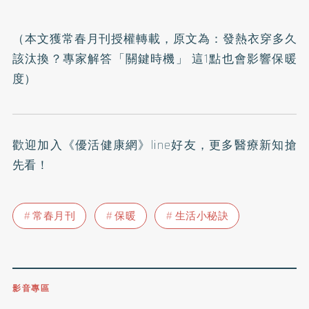
（本文獲常春月刊授權轉載，原文為：
發熱衣穿多久
該汰換？專家解答「關鍵時機」 這1點也會影響保暖
度
）
歡迎加入
《優活健康網》line好友
，更多醫療新知搶
先看！
常春月刊
保暖
生活小秘訣
影音專區
0809-091-257
立即撥打服務專線