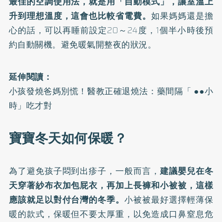
最佳的空調使用法，就是用「自動模式」，讓室溫上
升到理想溫度，這會也比較省電費。
如果媽媽還是擔
心的話，可以再睡前設定20～24度，1個半小時後預
約自動關機。避免暖氣開整夜的狀況。
延伸閱讀：
小孩發燒爸媽別慌！醫教正確退燒法：藥間隔「 ●●小
時」吃才對
寶寶冬天如何保暖？
為了避免孩子悶到出疹子，一般而言，
建議嬰兒在冬
天穿著紗布衣加包屁衣，再加上長褲和小被被，這樣
應該就足以對付台灣的冬季。
小被被最好選擇輕薄保
暖的款式，保暖但不要太厚重，以免造成口鼻窒息危