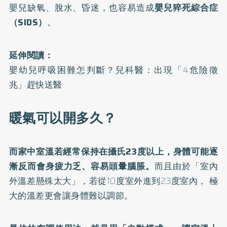
嬰兒缺氧、脫水、昏迷，也容易造成
嬰兒猝死綜合症
（SIDS）
。
延伸閱讀：
嬰幼兒呼吸困難怎判斷？兒科醫：出現「4危險徵
兆」趕快送醫
暖氣可以開多久？
而家中室溫若經常保持在攝氏23度以上，身體可能逐
漸反而會身疲力乏、容易頭暈腦脹。
而且由於「室內
外溫差懸殊太大」，若從10度室外進到23度室內， 極
大的溫差更會讓身體難以調節。