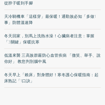
從脖子暖到手腳
天冷騎機車「這樣穿」最保暖！通勤族必知「多做1
事」防體溫速降
冬天回家，別馬上洗熱水澡！心臟病者注意：掌握
「3關鍵」保暖抗寒
低溫來襲 三高族群嚴防心血管疾病 「微笑、舉手、說
你好」 教您判別腦中風
冬天早上「賴床」對身體好！寒冬護心保暖指南：起
床熟記「1口訣」