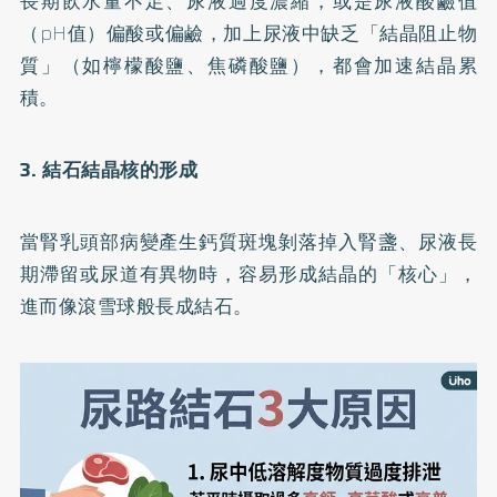
長期飲水量不足、尿液過度濃縮，或是尿液酸鹼值
（pH值）偏酸或偏鹼，加上尿液中缺乏「結晶阻止物
質」（如檸檬酸鹽、焦磷酸鹽），都會加速結晶累
積。
3. 結石結晶核的形成
當腎乳頭部病變產生鈣質斑塊剝落掉入腎盞、尿液長
期滯留或尿道有異物時，容易形成結晶的「核心」，
進而像滾雪球般長成結石。