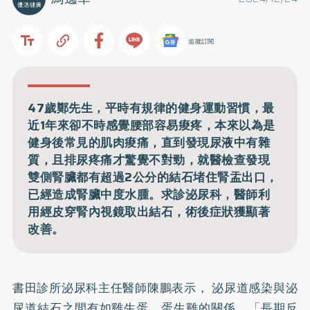
追蹤訂閱
47歲鄭先生，平時有規律的健身運動習慣，最
近1年來卻不時感覺腰部容易痠疼，本來以為是
健身後常見的肌肉痠痛，直到發現尿液中有雜
質，且排尿疼痛才驚覺不對勁，就醫檢查發現
雙側腎臟都有超過2公分的結石堵住腎盂出口，
已經造成腎臟中度水腫。求診泌尿科，醫師利
用經皮穿腎內視鏡取出結石，術後症狀獲顯著
改善。
書田診所泌尿科主任醫師陳鵬表示，
泌尿道感染
與
泌
尿道結石
之間有如雞生蛋、蛋生雞的關係，「長期反