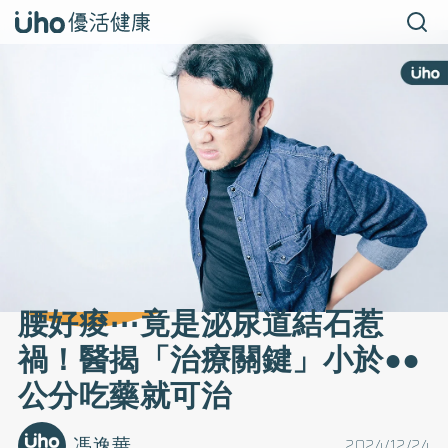
腰好痠⋯竟是泌尿道結石惹
禍！醫揭「治療關鍵」小於●●
公分吃藥就可治
馮逸華
2024/12/24