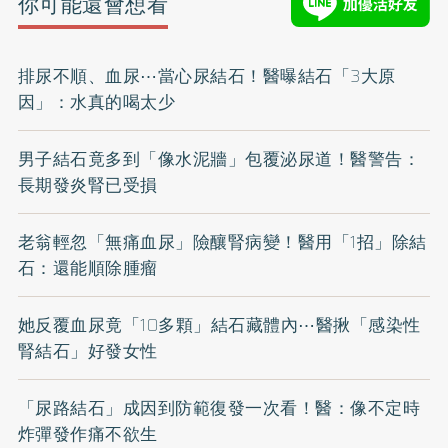
你可能還會想看
排尿不順、血尿⋯當心尿結石！醫曝結石「3大原
因」：水真的喝太少
男子結石竟多到「像水泥牆」包覆泌尿道！醫警告：
長期發炎腎已受損
老翁輕忽「無痛血尿」險釀腎病變！醫用「1招」除結
石：還能順除腫瘤
她反覆血尿竟「10多顆」結石藏體內⋯醫揪「感染性
腎結石」好發女性
「尿路結石」成因到防範復發一次看！醫：像不定時
炸彈發作痛不欲生