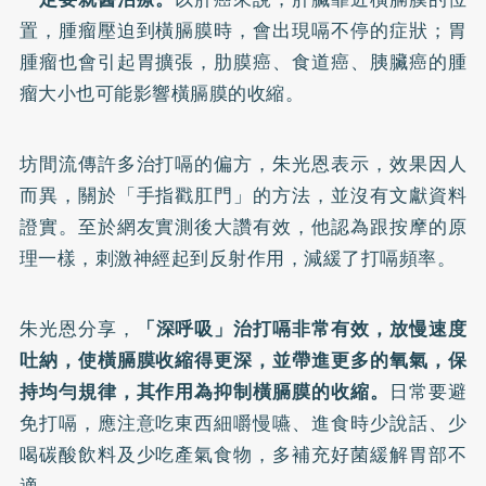
置，腫瘤壓迫到橫膈膜時，會出現嗝不停的症狀；胃
腫瘤也會引起胃擴張，肋膜癌、食道癌、胰臟癌的腫
瘤大小也可能影響橫膈膜的收縮。
坊間流傳許多治打嗝的偏方，朱光恩表示，效果因人
而異，關於「手指戳肛門」的方法，並沒有文獻資料
證實。至於網友實測後大讚有效，他認為跟按摩的原
理一樣，刺激神經起到反射作用，減緩了打嗝頻率。
朱光恩分享，
「深呼吸」治打嗝非常有效，放慢速度
吐納，使橫膈膜收縮得更深，並帶進更多的氧氣，保
持均勻規律，其作用為抑制橫膈膜的收縮。
日常要避
免打嗝，應注意吃東西細嚼慢嚥、進食時少說話、少
喝碳酸飲料及少吃產氣食物，多補充好菌緩解胃部不