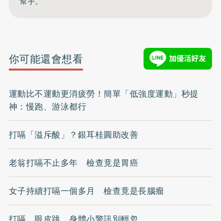
幫手。
你可能還會想看
運動比不運動更消疲勞！簡單「低強度運動」秒提
神：慢跑、游泳都行
打嗝「溢斥酸」？銀耳桂圓助改善
老翁打嗝不止多年 檢查竟是胃癌
女子持續打嗝一個多月 檢查竟是長腦瘤
打嗝、眼皮跳 身體小警訊別輕忽