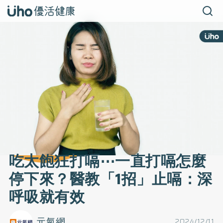
吃太飽狂打嗝⋯一直打嗝怎麼
停下來？醫教「1招」止嗝：深
呼吸就有效
元氣網
2024/12/11