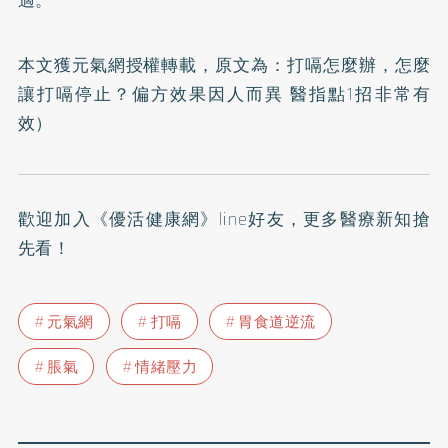
適。
本文獲元氣網授權轉載，原文為：
打嗝怎麼辦，怎麼
讓打嗝停止？偏方效果因人而異 醫指點1招非常有
效
）
歡迎加入
《優活健康網》line好友
，更多醫療新知搶
先看！
元氣網
打嗝
胃食道逆流
脹氣
情緒壓力