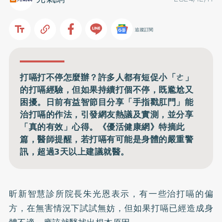
追蹤訂閱
打嗝打不停怎麼辦？許多人都有短促小「ㄜ」
的打嗝經驗，但如果持續打個不停，既尷尬又
困擾。日前有益智節目分享「手指戳肛門」能
治打嗝的作法，引發網友熱議及實測，並分享
「真的有效」心得。《優活健康網》特摘此
篇，醫師提醒，若打嗝有可能是身體的嚴重警
訊，超過3天以上建議就醫。
昕新智慧診所院長朱光恩表示，有一些治打嗝的偏
方，在無害情況下試試無妨，但如果打嗝已經造成身