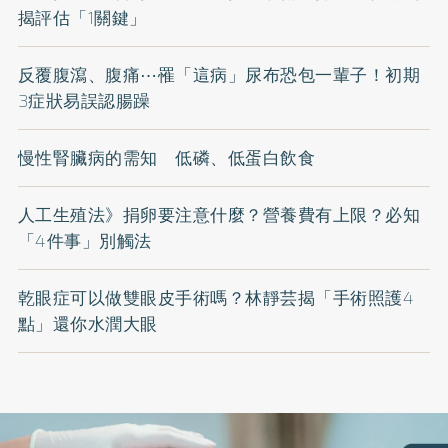
揭評估「1關鍵」
反覆腹瀉、腹痛⋯罹「這病」尿布恐包一輩子！初期
3症狀易誤認腸躁
慢性腎臟病的需知 低磷、低蛋白飲食
人工生殖法》捐卵要注意什麼？營養費有上限？必知
「4件事」別觸法
乾眼症可以做雙眼皮手術嗎？林靜芸揭「手術照護4
點」還你水潤大眼