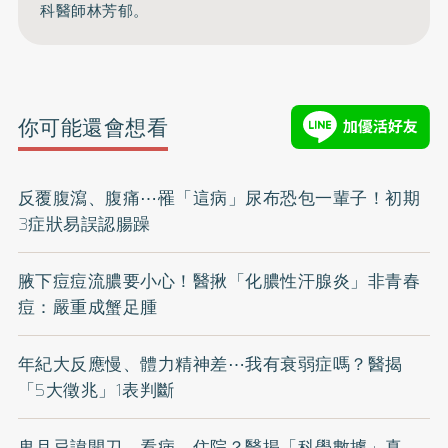
科醫師林芳郁。
你可能還會想看
反覆腹瀉、腹痛⋯罹「這病」尿布恐包一輩子！初期
3症狀易誤認腸躁
腋下痘痘流膿要小心！醫揪「化膿性汗腺炎」非青春
痘：嚴重成蟹足腫
年紀大反應慢、體力精神差⋯我有衰弱症嗎？醫揭
「5大徵兆」1表判斷
鬼月忌諱開刀、看病、住院？醫揭「科學數據」真