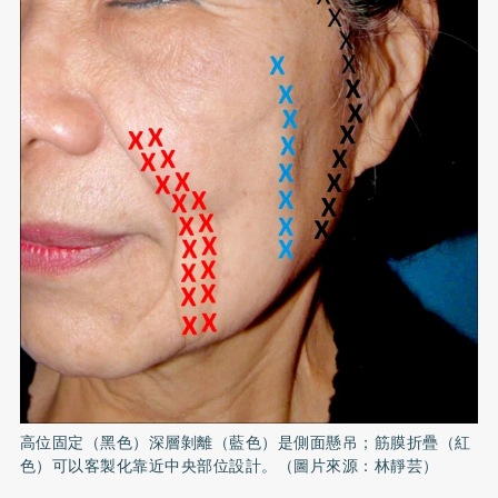
高位固定（黑色）深層剝離（藍色）是側面懸吊；筋膜折疊（紅
色）可以客製化靠近中央部位設計。（圖片來源：林靜芸）