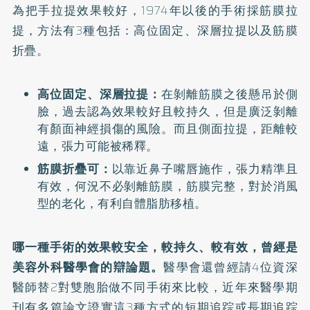
為把手拉提效果較好，1974年以後的手術採筋膜拉
提，方法有3種包括：高位固定、深層拉提以及筋膜
折疊。
高位固定、深層拉提：
在剝離筋膜之後懸吊於側
臉，過去認為效果較好且較持久，但是廣泛剝離
有顏面神經損傷的風險。而且側面拉提，距離較
遠，張力可能被稀釋。
筋膜折疊可：
以靠近鼻子嘴唇施作，張力精準且
有效，何況不必剝離筋膜，筋膜完整，對於消風
型的老化，有利自體脂肪移植。
哪一種手術的效果較安全，較持久、較有效，曾經是
美容外科醫學會的辯論題。
醫學會還曾經請4位資深
醫師替2對雙胞胎做不同手術來比較，近年來醫學期
刊有多篇論文證實這3種方式的短期追踪或長期追踪