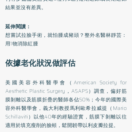
結果並沒有差異。
延伸閱讀：
想嘗試拉臉手術，就怕腫成豬頭？整外名醫林靜芸：
用1物消除紅腫
依據老化狀況做評估
美國美容外科醫學會（American Society for
Aesthetic Plastic Surgery，ASAPS）調查，偏好筋
膜剝離以及筋膜折疊的醫師各佔50%；今年的國際美
容外科醫學會，義大利教授馬利歐希拉威提（Mario
Schillaviti）以他40年的經驗證實，筋膜下剝離以往
適用於填充瘦削的臉頰，鬆開韌帶以利皮瓣拉提。