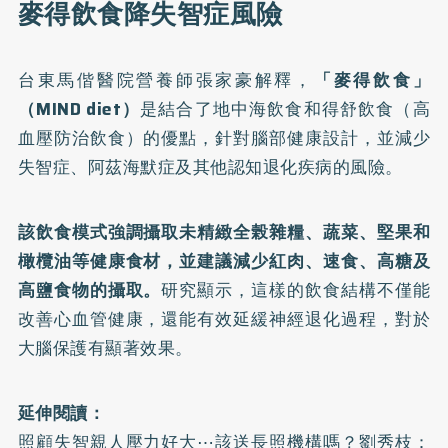
麥得飲食降失智症風險
台東馬偕醫院營養師張家豪解釋，
「麥得飲食」
（MIND diet）
是結合了地中海飲食和得舒飲食（高
血壓防治飲食）的優點，針對腦部健康設計，並減少
失智症、阿茲海默症及其他認知退化疾病的風險。
該飲食模式強調攝取未精緻全榖雜糧、蔬菜、堅果和
橄欖油等健康食材，並建議減少紅肉、速食、高糖及
高鹽食物的攝取。
研究顯示，這樣的飲食結構不僅能
改善心血管健康，還能有效延緩神經退化過程，對於
大腦保護有顯著效果。
延伸閱讀：
照顧失智親人壓力好大⋯該送長照機構嗎？劉秀枝：