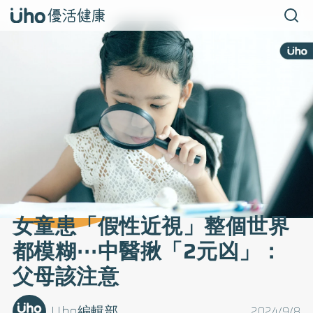
女童患「假性近視」整個世界
都模糊⋯中醫揪「2元凶」：
父母該注意
Uho編輯部
2024/9/8