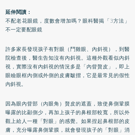
延伸閱讀：
不配老花眼鏡，度數會增加嗎？眼科醫揭「3方法」
不一定要配眼鏡
許多家長發現孩子有對眼（鬥雞眼、內斜視），到醫
院檢查後，醫生告知沒有內斜視。這種外觀看似內斜
視，實際沒有內斜視的情況多是「內眥贅皮」，即上
眼瞼眼框內側或外側的皮膚皺摺，它是最常見的假性
內斜視。
因為眼內眥部（內眼角）贅皮的遮蓋，致使鼻側鞏膜
曝露的比顳側少，再加上孩子的鼻根部較寬，所以外
觀上給人一種「對眼」的感覺。如果捏起鼻根部的皮
膚，充分曝露鼻側鞏膜，就會發現孩子的「對眼」消