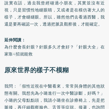
說實在話，過去我曾經碰過小朋友，其實並沒有近
視，只是習慣性地瞇眼睛，又或者是在模仿著大人的
樣子，才會瞇瞇眼。所以，雖然他們去看過西醫，我
還是要再確認一次，透過把脈及觀察後，才能確定。
延伸閱讀：
為什麼會長針眼？針眼多久才會好？「針眼大全」在
家靠4招就能救
原來世界的樣子不模糊
我問：「假性近視在中醫看來，常常與身體的其他狀
態有關。我想先為小璐進行一次中醫診斷，好嗎？」
小璐的父母點點頭，我請小璐坐在診療椅上，先是把
脈後，再仔細觀察臉色、舌苔等症狀。接著，也詢問