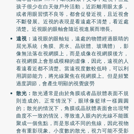
孩子很少在白天做戶外活動，近距離用眼太多，
或者用眼習慣不良等，都會促發近視，且近視會
不斷發展。近視的表現是看遠處不清楚，看近處
清楚。近視眼的眼軸會隨近視進展而增長。
遠視：
遠視眼的眼軸短，遠處的物體經過眼睛的
屈光系統（角膜、房水、晶狀體、玻璃體），影
像無法落在視網膜上，而是成像在視網膜後方，
在視網膜上會形成模糊的虛像，因此，遠視的人
看遠看近都不清楚。當遠視度數較低時，可以利
用調節能力，將光線聚焦在視網膜上。但是頻繁
過度調節，會產生明顯的視覺疲勞
散光：
散光通常是由於角膜或者晶狀體表面不規
則造成的。正常情況下，眼球像籃球一樣圓圓
的；散光的情況下，角膜或晶狀體表面會出現彎
曲度不一致的情況，導致進入眼內的光線不能匯
聚成一個焦點，而是形成不同的焦線，因此視物
會有重影現象。小度數的散光，視力可能不受影