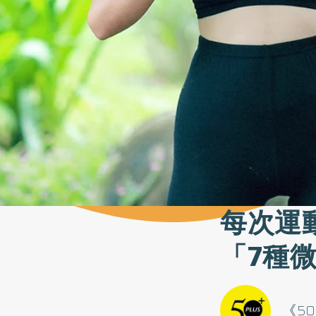
每次運
「7種
《50