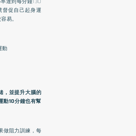
率達到每分鐘130
號督促自己起身運
較容易。
運動
緒，並提升大腦的
運動10分鐘也有幫
如果做阻力訓練，每