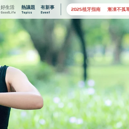
好生活
熱議題
有新事
守護骨骼健康
達文西手術專欄
2025植牙指南
漸凍不孤
GoodLife
Topics
Event