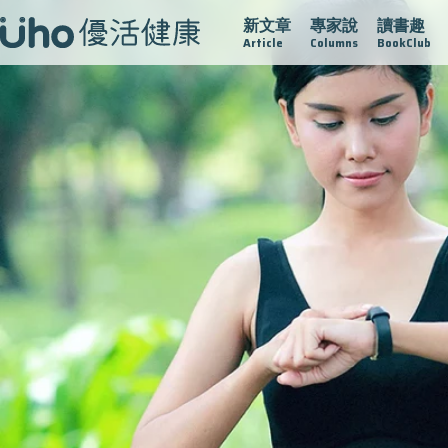
新文章
專家說
讀書趣
疫情保衛戰
再生醫學
愛的未來視
認識攝護腺肥大
Article
Columns
BookClub