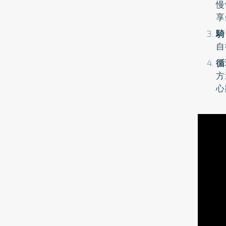
慢
享
騎
自
循
方
心