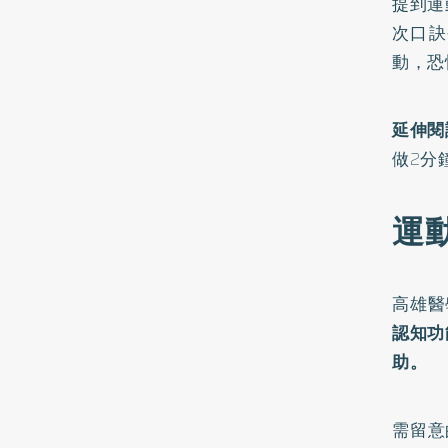
提到運
次口訣
動，恐
延伸閱
做2分
運
高雄醫
認知功
助。
需留意