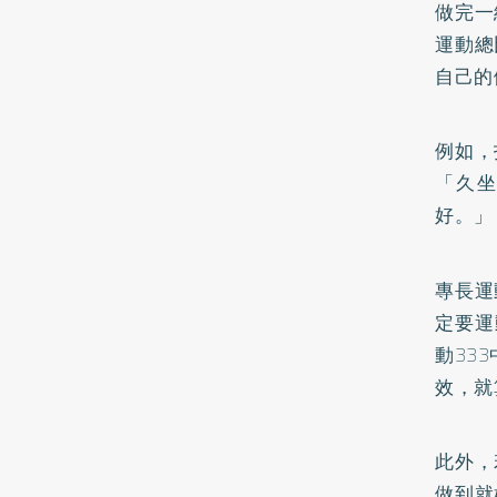
做完一
運動總
自己的
例如，
「久
好。」
專長運
定要運
動33
效，就
此外，
做到就