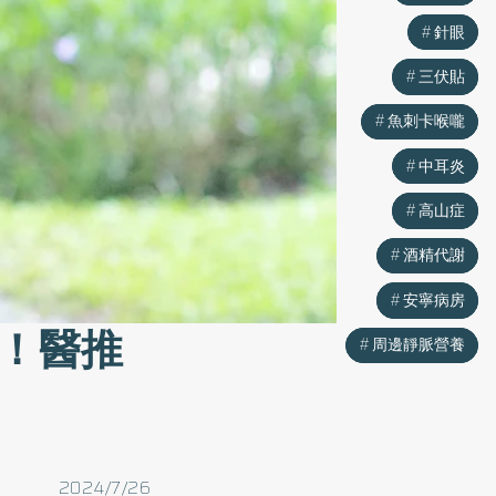
針眼
針眼
三伏貼
三伏貼
魚刺卡喉嚨
魚刺卡喉嚨
中耳炎
中耳炎
高山症
高山症
酒精代謝
酒精代謝
安寧病房
安寧病房
輕！醫推
周邊靜脈營養
周邊靜脈營養
2024/7/26