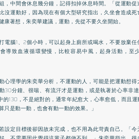
組，中間會休息幾分鐘，記得扣掉休息時間。「從運動促
比沒運動好，因為現在有個大型研究指出，久坐會造成死
健康著想，朱奕華建議，運動，先從不要久坐開始。
打電腦1、2個小時，可以起身上廁所或喝水，不要放棄任
坐會導致血液循環變慢，比較容易中風，起身活動，至
動心理學的朱奕華分析，不運動的人，可能是把運動想得
動30分鐘、很喘、有流汗才是運動，或是執著於心率非達
3中的130，不是絕對的，通常年紀愈大，心率愈低，而且
算只是動一動，也會有動一動的效果。」
若設定目標後卻因故未完成，也不用為此苛責自己。「今
好，不需要因此覺得這輩子都做不到。」朱奕華指出，很