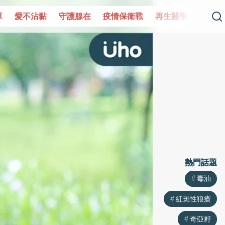
單
愛不沾黏
守護腺在
疫情保衛戰
再生醫學
愛的未
熱門話題
熱門話題
毒油
毒油
紅斑性狼瘡
紅斑性狼瘡
奇亞籽
奇亞籽