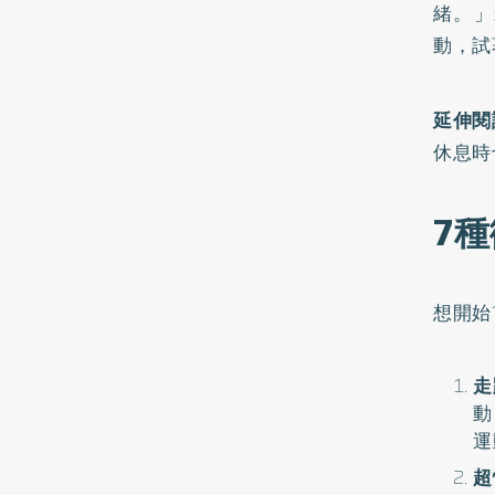
緒。」
動，試
延伸閱
休息時
7
想開始
走
動
運
超