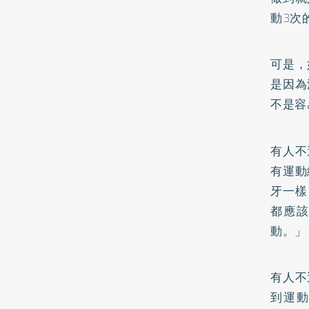
動3次
可是，
是因為
不是容
有人不
有運動
牙一樣
都應
動。」
有人不
到運