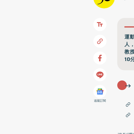
運
人
教
1
追蹤訂閱