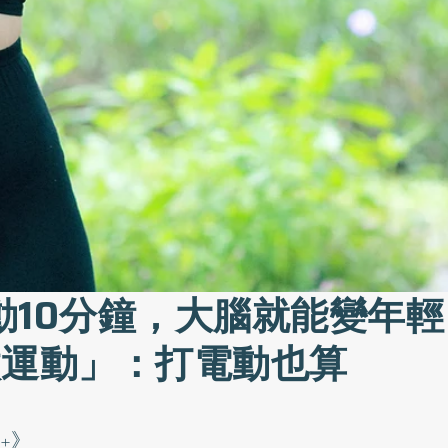
動10分鐘，大腦就能變年
微運動」：打電動也算
+》