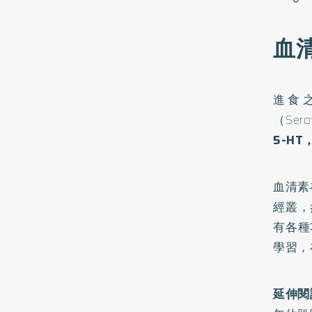
血
進食
（Sero
5-H
血清素
經叢，
有各種
學習，
延伸閱