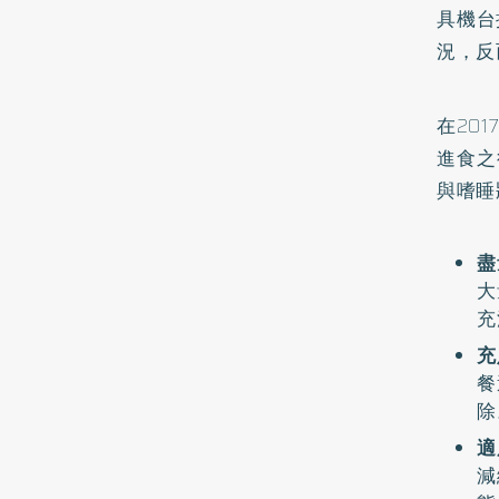
具機台
況，反
在201
進食之
與嗜睡
盡
大
充
充
餐
除
適
減