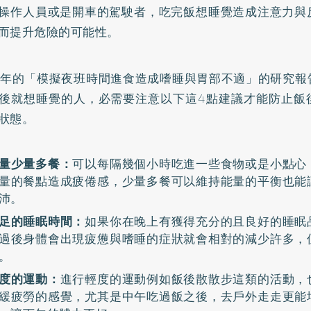
操作人員或是開車的駕駛者，吃完飯想睡覺造成注意力與
而提升危險的可能性。
7年的「
模擬夜班時間進食造成嗜睡與胃部不適
」的研究報
後就想睡覺的人，必需要注意以下這4點建議才能防止飯
狀態。
量少量多餐：
可以每隔幾個小時吃進一些食物或是小點心
量的餐點造成疲倦感，少量多餐可以維持能量的平衡也能
沛。
足的睡眠時間：
如果你在晚上有獲得充分的且良好的睡眠
過後身體會出現疲憊與嗜睡的症狀就會相對的減少許多，
。
度的運動：
進行輕度的運動例如飯後散散步這類的活動，
緩疲勞的感覺，尤其是中午吃過飯之後，去戶外走走更能