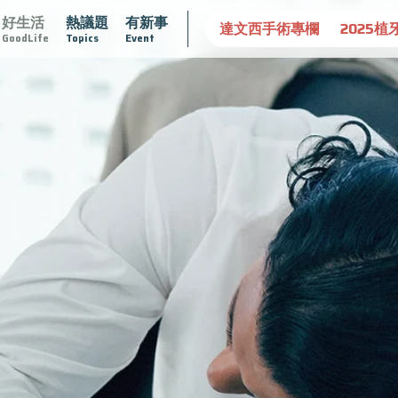
好生活
熱議題
有新事
守護骨骼健康
達文西手術專欄
2025植牙指南
漸凍不
GoodLife
Topics
Event