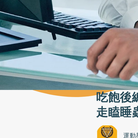
吃飽後
走瞌睡
運動