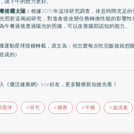
，讓下午的體力更好。
餐後曬太陽：
根據2015年這項研究調查，休息時間充足
光照射這兩組研究，對進食後改變任務轉換性能的影響性
為午餐過後透過陽光的照攝，可以改善腦部認知的能力。
獲運動星球授權轉載，原文為：
你怎麼每次吃完飯後就想睡
造成的
）
入
《優活健康網》line好友
，更多醫療新知搶先看！
動星球
研究
睡覺
午睡
血清素