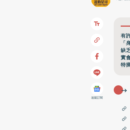
有
「
缺
實
特
追蹤訂閱