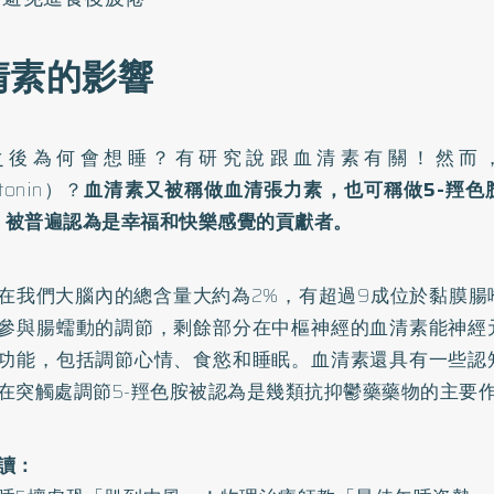
清素的影響
之後為何會想睡？有研究說跟血清素有關！然而
tonin）？
血清素又被稱做血清張力素，也可稱做5-羥色
T，被普遍認為是幸福和快樂感覺的貢獻者。
在我們大腦內的總含量大約為2%，有超過9成位於黏膜腸
參與腸蠕動的調節，剩餘部分在中樞神經的血清素能神經
功能，包括調節心情、食慾和睡眠。血清素還具有一些認
在突觸處調節5-羥色胺被認為是幾類抗抑鬱藥藥物的主要
讀：