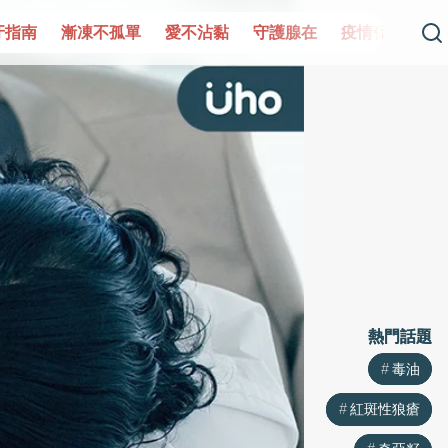
孤單
愛不沾黏
守護腺在
疫情保衛戰
再生醫學
愛
熱門話題
熱門話題
毒油
毒油
紅斑性狼瘡
紅斑性狼瘡