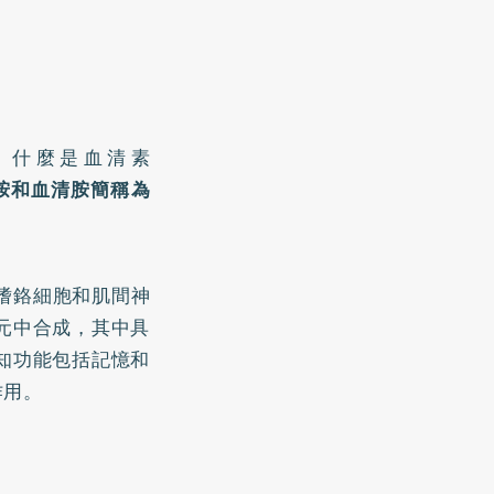
，什麼是血清素
胺和血清胺簡稱為
嗜鉻細胞和肌間神
元中合成，其中具
知功能包括記憶和
作用。