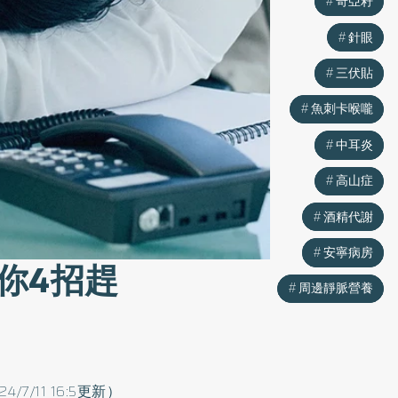
奇亞籽
奇亞籽
針眼
針眼
三伏貼
三伏貼
魚刺卡喉嚨
魚刺卡喉嚨
中耳炎
中耳炎
高山症
高山症
酒精代謝
酒精代謝
安寧病房
安寧病房
你4招趕
周邊靜脈營養
周邊靜脈營養
24/7/11 16:5更新）