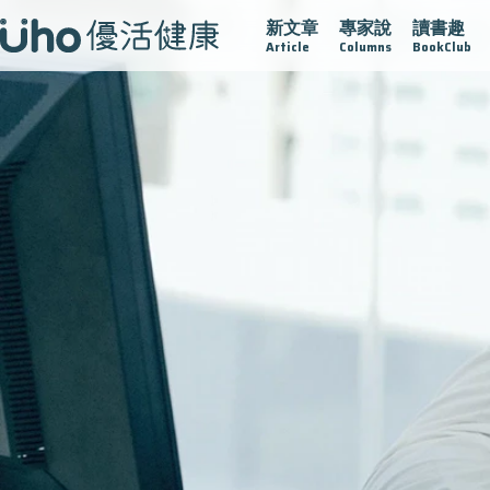
新文章
專家說
讀書趣
在
疫情保衛戰
再生醫學
愛的未來視
認識攝護腺肥大
Article
Columns
BookClub