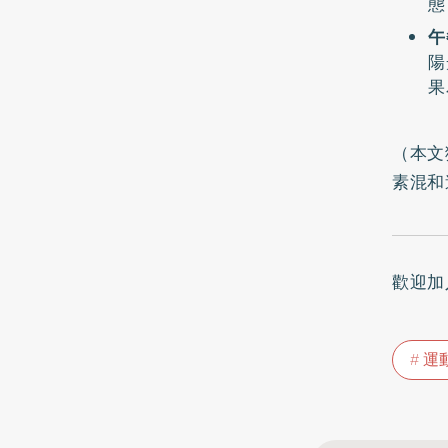
態
午
陽
果
（本文
素混和
歡迎加
運