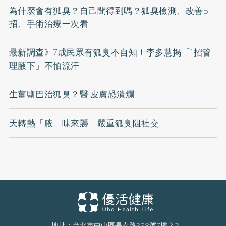
為什麼會有狐臭？自己聞得到嗎？狐臭檢測、改善5
招、手術治療一次看
最新調查》7成民眾有狐臭不自知！李多慧揭「1招管
理腋下」不怕流汗
生薑鹽巴治狐臭？醫:皮膚恐潰爛
天轉熱「腋」味來襲 嚴重狐臭阻社交
地址：台北市中山區長春路328號7樓之2