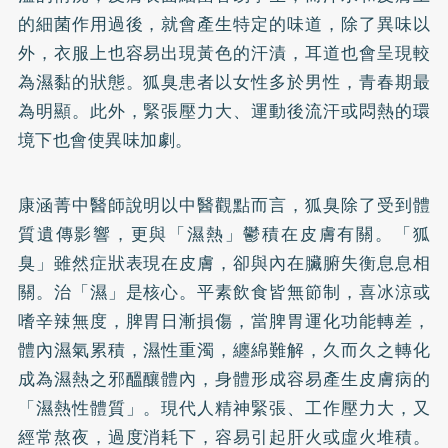
的細菌作用過後，就會產生特定的味道，除了異味以
外，衣服上也容易出現黃色的汗漬，耳道也會呈現較
為濕黏的狀態。狐臭患者以女性多於男性，青春期最
為明顯。此外，緊張壓力大、運動後流汗或悶熱的環
境下也會使異味加劇。
康涵菁中醫師說明以中醫觀點而言，狐臭除了受到體
質遺傳影響，更與「濕熱」鬱積在皮膚有關。「狐
臭」雖然症狀表現在皮膚，卻與內在臟腑失衡息息相
關。治「濕」是核心。平素飲食皆無節制，喜冰涼或
嗜辛辣無度，脾胃日漸損傷，當脾胃運化功能轉差，
體內濕氣累積，濕性重濁，纏綿難解，久而久之轉化
成為濕熱之邪醞釀體內，身體形成容易產生皮膚病的
「濕熱性體質」。現代人精神緊張、工作壓力大，又
經常熬夜，過度消耗下，容易引起肝火或虛火堆積。