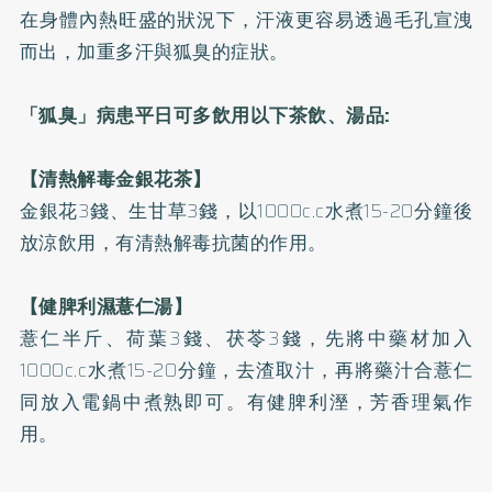
在身體內熱旺盛的狀況下，汗液更容易透過毛孔宣洩
而出，加重多汗與狐臭的症狀。
「狐臭」病患平日可多飲用以下茶飲、湯品:
【清熱解毒金銀花茶】
金銀花3錢、生甘草3錢，以1000c.c水煮15-20分鐘後
放涼飲用，有清熱解毒抗菌的作用。
【健脾利濕薏仁湯】
薏仁半斤、荷葉3錢、茯苓3錢，先將中藥材加入
1000c.c水煮15-20分鐘，去渣取汁，再將藥汁合薏仁
同放入電鍋中煮熟即可。有健脾利溼，芳香理氣作
用。