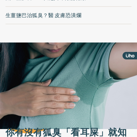
生薑鹽巴治狐臭？醫:皮膚恐潰爛
你有沒有狐臭「看耳屎」就知