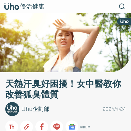
天熱汗臭好困擾！女中醫教你
改善狐臭體質
Uho企劃部
2024/4/24
追蹤訂閱