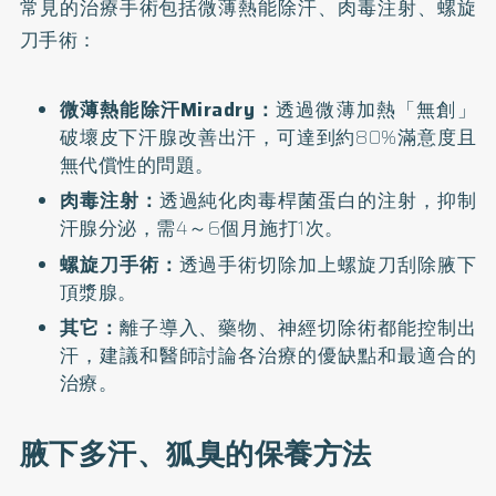
常見的治療手術包括微薄熱能除汗、肉毒注射、螺旋
刀手術：
微薄熱能除汗Miradry：
透過微薄加熱「無創」
破壞皮下汗腺改善出汗，可達到約80%滿意度且
無代償性的問題。
肉毒注射：
透過純化肉毒桿菌蛋白的注射，抑制
汗腺分泌，需4～6個月施打1次。
螺旋刀手術：
透過手術切除加上螺旋刀刮除腋下
頂漿腺。
其它：
離子導入、藥物、神經切除術都能控制出
汗，建議和醫師討論各治療的優缺點和最適合的
治療。
腋下多汗、狐臭的保養方法