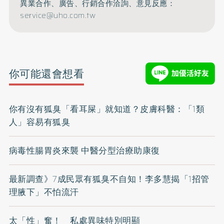
異業合作、廣告、行銷合作洽詢、意見反應：
service@uho.com.tw
你可能還會想看
你有沒有狐臭「看耳屎」就知道？皮膚科醫：「1類
人」容易有狐臭
病毒性腸胃炎來襲 中醫分型治療助康復
最新調查》7成民眾有狐臭不自知！李多慧揭「1招管
理腋下」不怕流汗
太「性」奮！ 私處異味特別明顯