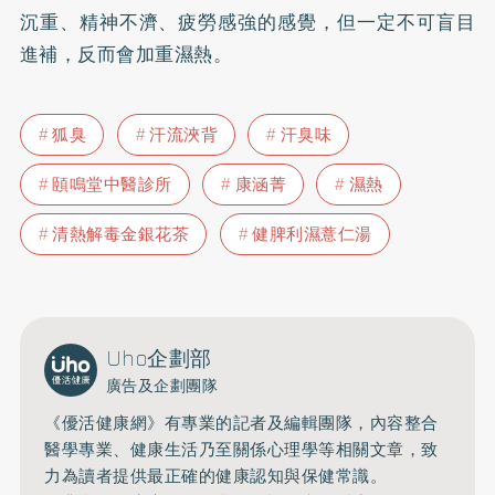
沉重、精神不濟、疲勞感強的感覺，但一定不可盲目
進補，反而會加重濕熱。
狐臭
汗流浹背
汗臭味
頤鳴堂中醫診所
康涵菁
濕熱
清熱解毒金銀花茶
健脾利濕薏仁湯
Uho企劃部
廣告及企劃團隊
《優活健康網》有專業的記者及編輯團隊，內容整合
醫學專業、健康生活乃至關係心理學等相關文章，致
力為讀者提供最正確的健康認知與保健常識。