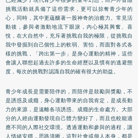
已經減少了現代青少年很多的童年幻想，而戶外冒險
挑戰活動就具備了這些需求，更可以掠奪青少年的
心，同時，其中更蘊釀著一股神奇的治癒力。常見活
動後，參與者激動地流下眼淚，內心極其興奮、喜
悅，在大自然中，充斥著挑戰自我的極限，從挑戰自
我中發掘到自己個性上的軟弱、害怕，而面對各式各
樣的挑戰，「跨出第一步」是身心運動的精神，這些
會讓人聯想起過去許多的生命經歷以及慣有的逃避態
度，每次的挑戰對認識自我的確有很大的助益。
青少年成長是需要陪伴的，而陪伴是鼓勵與獎勵，不
是誘惑及成癮，身心運動帶來的自我肯定，是成長動
力的來源，是遠離各項誘惑、成癮的生命處方。大部
分的人經由運動發現自己體力變好了，而且也較能適
應不同的人際社交環境。透過運動和參與的過程，讓
人情緒安穩，思路清晰，這對社會或個人本身，都是