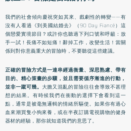
我們的社會傾向慶祝突如其來、戲劇性的轉變——有
沒有人看過《到美國結婚去》（90 Day Fiancé）這
個戀愛實境節目？或許你也聽過下列口號和呼籲：放
手一試！長痛不如短痛！辭掉工作，改變生活！當關
係到對你意義重大的冒險時，不要聽從這些建議。
正確的冒險方式是一連串經過衡量、深思熟慮、帶有
目的、精心策畫的步驟，並且需要循序漸進的行動，
並非一蹴可幾。
大膽又混亂的冒險往往會導致不甚理
想的結果。有時候我們在衝動的選擇下會看到這一
點，通常是被毫無邏輯的情緒所驅使。如果你有過心
血來潮買隻小狗來養，或在半夜訂購電視購物的健身
器材的經驗，那你就知道我們的意思了。