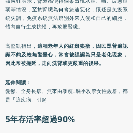
張淑鈺表示，腎衰竭使得個案出現水腫、喘、疲憊虛
弱等情況，至於腎臟為何會急速惡化，懷疑是免疫系
統失調，免疫系統無法辨別外來入侵和自己的細胞，
體內自行生成抗體，再攻擊腎臟。
高堅凱指出，
這種老年人的紅斑狼瘡，因民眾普遍認
識不夠及較無警覺心，常會被誤認為只是老化現象，
因此常被拖延，走向洗腎或更嚴重的後果。
延伸閱讀：
憂鬱、全身長疹、無來由暴瘦…幾乎攻擊女性族群，都
是「這疾病」引起
5年存活率超過90%