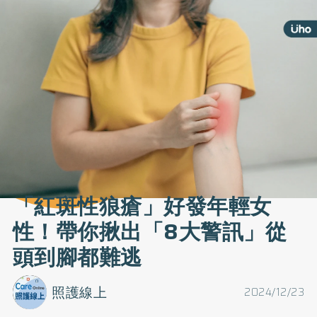
「紅斑性狼瘡」好發年輕女
性！帶你揪出「8大警訊」從
頭到腳都難逃
照護線上
2024/12/23