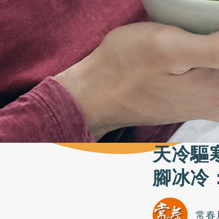
天冷驅
腳冰冷
常春