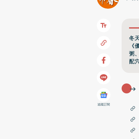
冬
《
粥
配
追蹤訂閱