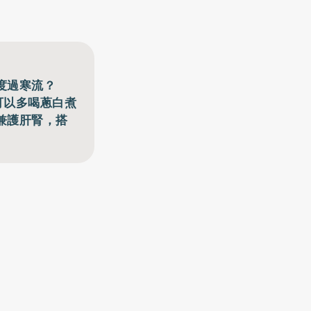
度過寒流？
可以多喝蔥白煮
兼護肝腎，搭