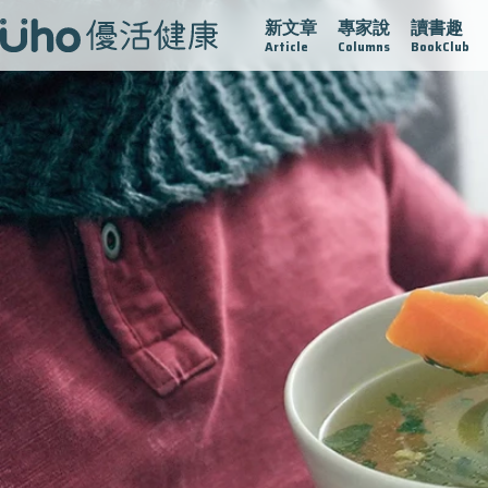
新文章
專家說
讀書趣
疫情保衛戰
再生醫學
愛的未來視
認識攝護腺肥大
Article
Columns
BookClub