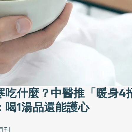
寒吃什麼？中醫推「暖身4
：喝1湯品還能護心
月刊