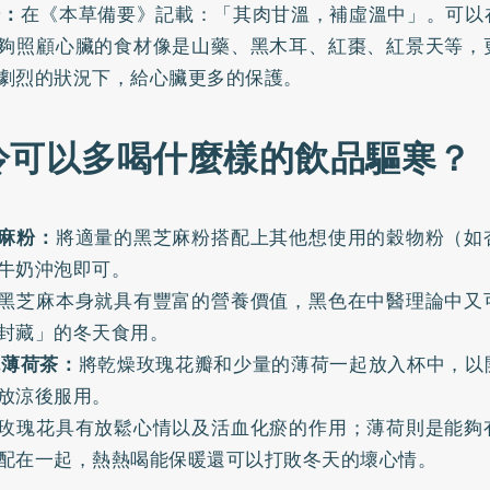
湯：
在《本草備要》記載：「其肉甘溫，補虛溫中」。可以
夠照顧心臟的食材像是山藥、黑木耳、紅棗、紅景天等，
劇烈的狀況下，給心臟更多的保護。
冷可以多喝什麼樣的飲品驅寒？
芝麻粉：
將適量的黑芝麻粉搭配上其他想使用的穀物粉（如
牛奶沖泡即可。
黑芝麻本身就具有豐富的營養價值，黑色在中醫理論中又
封藏」的冬天食用。
玫瑰薄荷茶：
將乾燥玫瑰花瓣和少量的薄荷一起放入杯中，以
放涼後服用。
玫瑰花具有放鬆心情以及活血化瘀的作用；薄荷則是能夠
配在一起，熱熱喝能保暖還可以打敗冬天的壞心情。