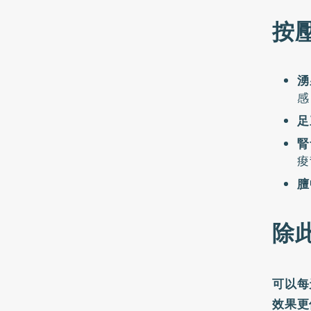
按
湧
感
足
腎
痠
膻
除
可以每
效果更