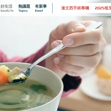
好生活
熱議題
有新事
守護骨骼健康
達文西手術專欄
2025植牙指南
漸凍不孤
GoodLife
Topics
Event