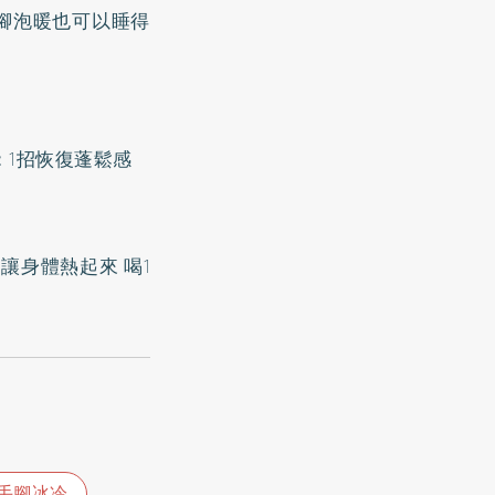
腳泡暖也可以睡得
：1招恢復蓬鬆感
讓身體熱起來 喝1
手腳冰冷