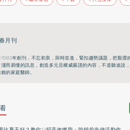
春月刊
1983年創刊，不忘初衷，與時並進，
緊扣趨勢議題，把艱澀
常淺而易懂的訊息，創造多元且權威嚴謹的內容，
不道聽途說
信賴的家庭醫師。
看
果比夏天好？教你12招高效燃脂：吃鍋前先做這動作