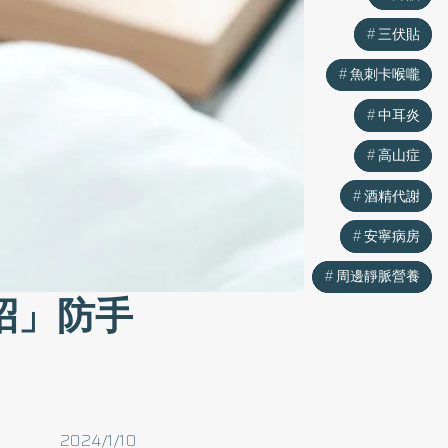
三伏貼
三伏貼
魚刺卡喉嚨
魚刺卡喉嚨
中耳炎
中耳炎
高山症
高山症
酒精代謝
酒精代謝
安寧病房
安寧病房
周邊靜脈營養
周邊靜脈營養
招」防手
2024/1/10