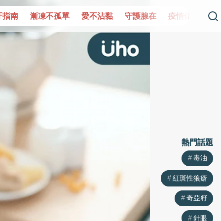
單
愛不沾黏
守護腺在
疫情保衛戰
再生醫學
愛的未
熱門話題
熱門話題
毒油
毒油
紅斑性狼瘡
紅斑性狼瘡
奇亞籽
奇亞籽
針眼
針眼