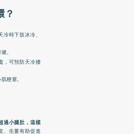
環？
天冷時下肢冰冷、
保健。
處，可預防天冷腰
心肌梗塞。
以超過小腿肚，這樣
皮、生薑有助促進