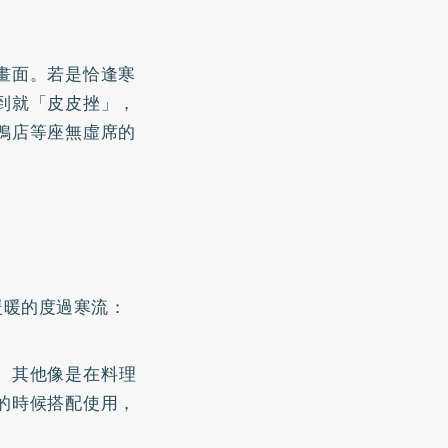
畫面。若是恰逢寒
到就「皮皮挫」，
鴨店等座無虛席的
暖暖的度過寒流：
。其他像是在料理
的時候搭配使用，