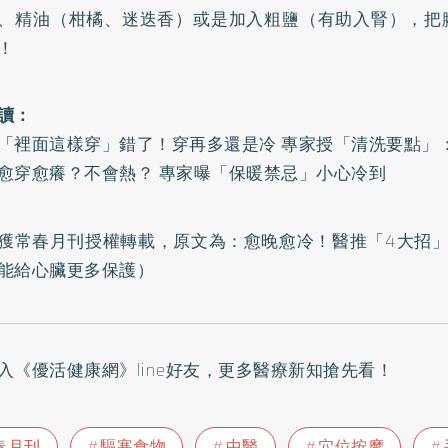
、精油（柑橘、迷迭香）或是加入粗鹽（有助入腎），把
！
讀：
「裡面這樣穿」錯了！穿再多還是冷 專家授「清洗要點」
愈穿愈癢？不會熱？ 專家曝「保暖禁忌」小心冷到
獲常春月刊授權轉載，原文為：
愈晚愈冷！醫推「4大招」
能給心臟更多保護
）
入
《優活健康網》line好友
，更多醫療新知搶先看！
春月刊
驅寒食物
中醫
穴位按摩