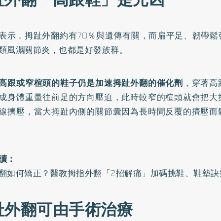
表示，拇趾外翻約有70％與遺傳有關，而扁平足、韌帶鬆
類風濕關節炎，也都是好發族群。
高跟或窄楦頭的鞋子仍是加速拇趾外翻的催化劑
，穿著高
成身體重量往前足的方向壓迫，此時較窄的楦頭就會把大
線擠壓，當大拇趾內側的關節囊因為長時間反覆的擠壓而
讀：
翻如何矯正？醫教拇指外翻「2招解痛」加碼挑鞋、鞋墊訣
趾外翻可由手術治療