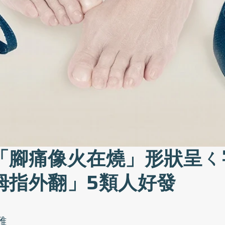
「腳痛像火在燒」形狀呈ㄑ
拇指外翻」5類人好發
雅