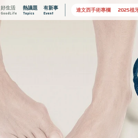
好生活
熱議題
有新事
守護骨骼健康
達文西手術專欄
2025植牙指南
漸凍不孤
GoodLife
Topics
Event