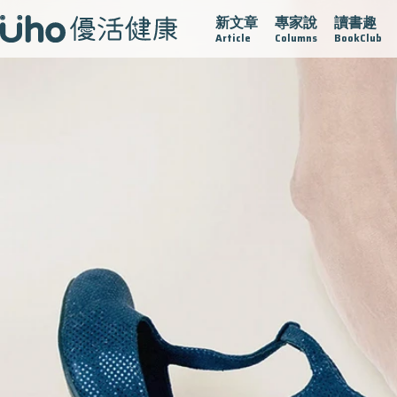
新文章
專家說
讀書趣
疫情保衛戰
再生醫學
愛的未來視
認識攝護腺肥大
Article
Columns
BookClub