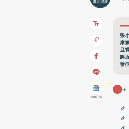
張
摩
且
將
發
追蹤訂閱