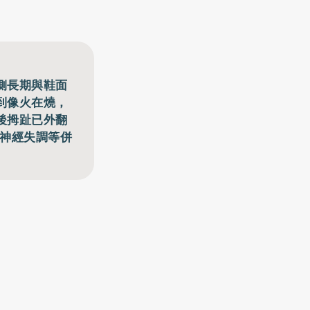
側長期與鞋面
到像火在燒，
後拇趾已外翻
律神經失調等併