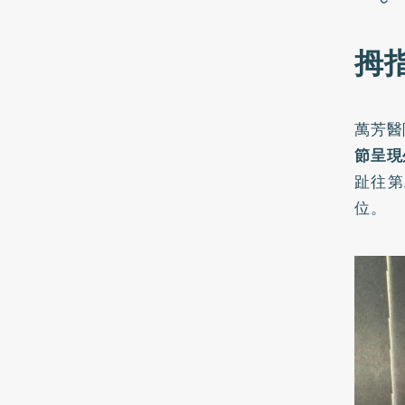
拇
萬芳醫
節呈現
趾往第
位。