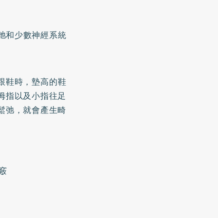
弛和少數神經系統
跟鞋時，墊高的鞋
拇指以及小指往足
鬆弛，就會產生畸
竅