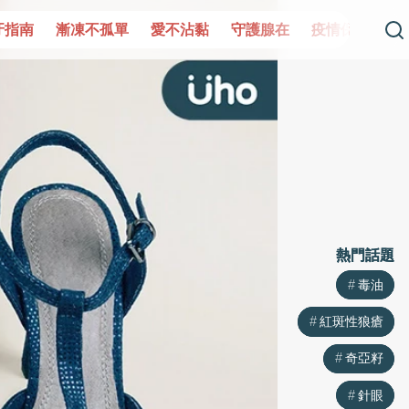
單
愛不沾黏
守護腺在
疫情保衛戰
再生醫學
愛的
熱門話題
熱門話題
毒油
毒油
紅斑性狼瘡
紅斑性狼瘡
奇亞籽
奇亞籽
針眼
針眼