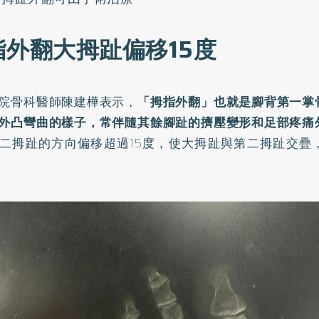
指外翻大拇趾偏移15度
院骨科醫師陳建樺表示，
「拇指外翻」也就是腳背第一掌
外凸彎曲的樣子，常伴隨其餘腳趾的擠壓變形和足部疼痛
二拇趾的方向偏移超過15度，使大拇趾與第二拇趾交疊