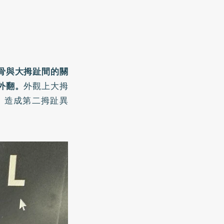
骨與大拇趾間的關
外翻。
外觀上大拇
，造成第二拇趾異