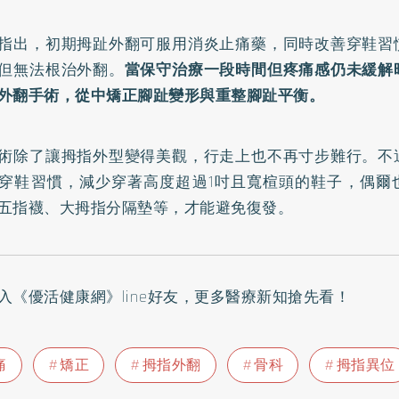
指出，初期拇趾外翻可服用消炎止痛藥，同時改善穿鞋習
但無法根治外翻。
當保守治療一段時間但疼痛感仍未緩解
外翻手術，從中矯正腳趾變形與重整腳趾平衡。
術除了讓拇指外型變得美觀，行走上也不再寸步難行。不
穿鞋習慣，減少穿著高度超過1吋且寬楦頭的鞋子，偶爾
五指襪、大拇指分隔墊等，才能避免復發。
入
《優活健康網》line好友
，更多醫療新知搶先看！
痛
矯正
拇指外翻
骨科
拇指異位