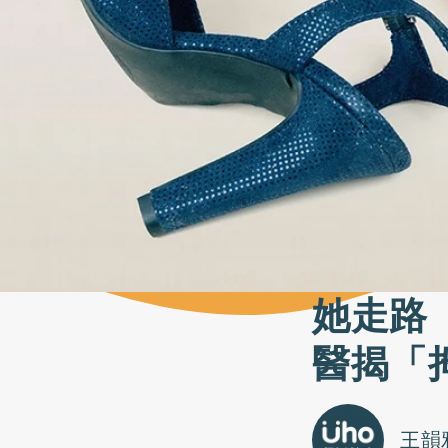
她走路
醫揭「
王韻