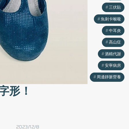
三伏貼
三伏貼
魚刺卡喉嚨
魚刺卡喉嚨
中耳炎
中耳炎
高山症
高山症
酒精代謝
酒精代謝
安寧病房
安寧病房
周邊靜脈營養
周邊靜脈營養
字形！
2023/12/8