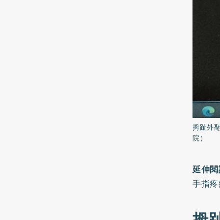
拇趾外
院）
延伸閱
手指疼
拇