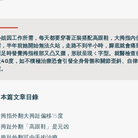
小姐因工作所需，每天都要穿著正裝搭配高跟鞋，大拇指內
擦，半年前她開始無法久站，走路不到半小時，腳底就會痛
裸足時發覺拇指根部又凸又腫，形狀呈現ㄑ字型。就醫檢查
近40度，如不積極治療恐會引發全身骨骼和關節歪斜、自
症。
本篇文章目錄
拇指外翻大拇趾偏移15度
拇趾外翻「高跟鞋」是元凶
拇趾外翻可由手術治療