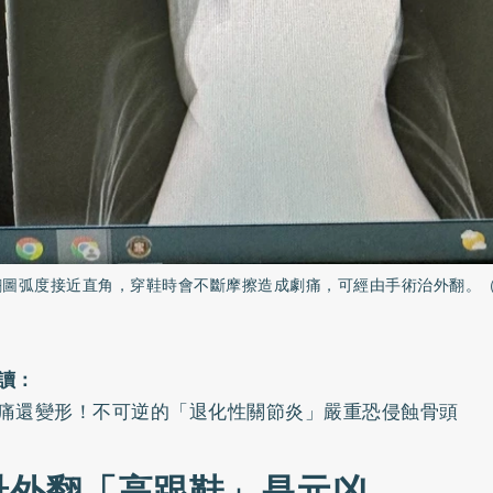
翻圖弧度接近直角，穿鞋時會不斷摩擦造成劇痛，可經由手術治外翻。
讀：
痛還變形！不可逆的「退化性關節炎」嚴重恐侵蝕骨頭
趾外翻「高跟鞋」是元凶