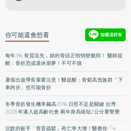
你可能還會想看
每年3% 骨質流失，妳的骨頭正悄悄變脆弱！ 醫師提
醒：骨折恐成退休噩夢！不可不慎
暑假出遊帶長輩要注意！醫提醒：骨鬆高危族群「下
車跨步」也可能骨折
冬季骨折發生機率飆高20% 日照不足是關鍵 台灣
2005年邁入超高齡社會 兩年身高縮短2公分要警覺
沉默的殺手「骨質疏鬆」死亡率大增！醫教你「4