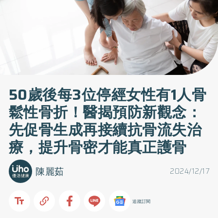
50歲後每3位停經女性有1人骨
鬆性骨折！醫揭預防新觀念：
先促骨生成再接續抗骨流失治
療，提升骨密才能真正護骨
陳麗茹
2024/12/17
追蹤訂閱