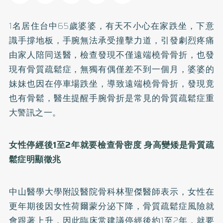
1名居住台中65歲婆婆，有天不小心在家跌坐，下意
識手撐地板，手腕無法承受撞擊力道，引發劇烈疼痛
由家人陪同送醫，檢查發現不僅遠端橈骨骨折，也發
現有骨質疏鬆症，無獨有偶僅差不到一個月，婆婆的
妹妹也因在停車場跌坐，導致遠端橈骨骨折，發現竟
也有骨鬆，醫生提醒手腕骨折是常見的骨質疏鬆症重
大警訊之一。
女性停經後1至2
年就要檢查骨密度
身高變矮是骨質疏
鬆症明顯徵兆
中山醫學大學附設醫院骨科林聖傑醫師表示，女性在
更年期後因女性荷爾蒙分泌下降，骨質疏鬆症風險就
會跟著上升，因此臨床常建議停經後約1至2年，就要