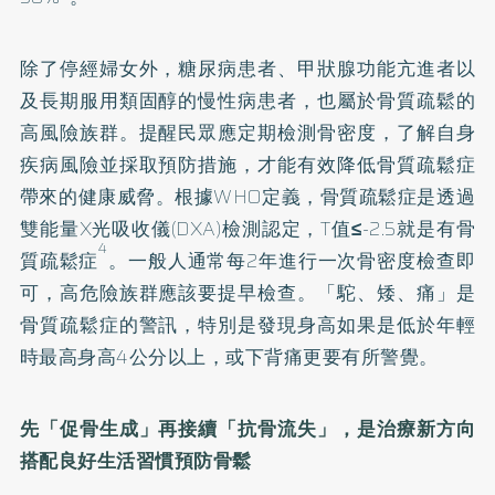
除了停經婦女外，糖尿病患者、甲狀腺功能亢進者以
及長期服用類固醇的慢性病患者，也屬於骨質疏鬆的
高風險族群。提醒民眾應定期檢測骨密度，了解自身
疾病風險並採取預防措施，才能有效降低骨質疏鬆症
帶來的健康威脅。根據WHO定義，骨質疏鬆症是透過
雙能量X光吸收儀(DXA)檢測認定，T值
≤
-2.5就是有骨
4
質疏鬆症
。一般人通常每2年進行一次骨密度檢查即
可，高危險族群應該要提早檢查。「駝、矮、痛」是
骨質疏鬆症的警訊，特別是發現身高如果是低於年輕
時最高身高4公分以上，或下背痛更要有所警覺。
先「促骨生成」再接續「抗骨流失」，是治療新方向
搭配良好生活習慣預防骨鬆