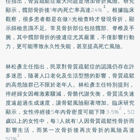
任指出，骨質疏鬆症最大問題是增加骨折風險。研究
１
顯示，髖部骨折後1年內死亡率高達24%
。根據臨床
觀察，很多患者都是在做X光檢查時才發現骨折，顯
示篩檢意識不足。常見骨折部位包括髖部、脊椎及手
腕，其中髖部骨折的後遺症尤其嚴重，不僅影響行動
力，更可能導致永久性失能，甚至提高死亡風險。
林松彥主任指出，民眾對骨質疏鬆症的認識仍存在許
多迷思，隨著人口老化及生活型態的影響，骨質疏鬆
的高危險群已不限於老年人。林松彥主任特別提到，
停經婦女因雌激素驟減，骨骼代謝失衡，骨質流失速
度遠超過生成速度，讓骨鬆風險顯著增加。臨床研究
2
顯示，女性停經後5年內骨密度可能下降3-5%
，50
歲以上的女性中，每3人就有1人因骨質疏鬆性骨折而
影響生活，而第一次骨折後再次骨折的風險高達
3
50%
。