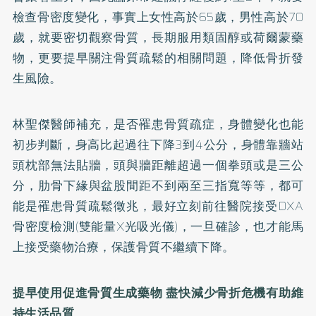
檢查骨密度變化，事實上女性高於65歲，男性高於70
歲，就要密切觀察骨質，長期服用類固醇或荷爾蒙藥
物，更要提早關注骨質疏鬆的相關問題，降低骨折發
生風險。
林聖傑醫師補充，是否罹患骨質疏症，身體變化也能
初步判斷，身高比起過往下降3到4公分，身體靠牆站
頭枕部無法貼牆，頭與牆距離超過一個拳頭或是三公
分，肋骨下緣與盆股間距不到兩至三指寬等等，都可
能是罹患骨質疏鬆徵兆，最好立刻前往醫院接受DXA
骨密度檢測(雙能量X光吸光儀)，一旦確診，也才能馬
上接受藥物治療，保護骨質不繼續下降。
提早使用促進骨質生成藥物 盡快減少骨折危機有助維
持生活品質