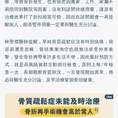
療，導致骨折發生。也有病患因搬家、工作、家屬不
易陪同到醫院等因素，沒有到診間持續用藥，讓原有
治療效果打了折扣相當可惜，因此在診間都會一再提
醒病人，能否暫停用藥一定要與醫生充分討論。
林聖傑醫師提醒，單純骨質疏鬆症沒有特別病痛，很
容易遭受忽略，骨頭漸漸淘空也就無法承受外來衝
擊，發生骨折將帶來許多生活不便，因此最好預防方
式，就是高風險族群主動前往檢查，原則上每2年檢
查一次，長期觀察骨質狀況，一旦發現開始異常，務
必與醫生充分討論，及早治療鞏固骨頭健康。