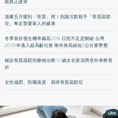
能真正護骨
溫馨五月暖到「骨質」裡！別讓沉默殺手「骨質疏鬆
症」奪走摯愛家人的健康
冬季骨折發生機率飆高20% 日照不足是關鍵 台灣
2005年邁入超高齡社會 兩年身高縮短2公分要警覺
確診骨質疏鬆拒藥物治療 57歲女在家深蹲意外脊椎骨
折
女性減肥、防曬過度 易得骨質疏鬆症