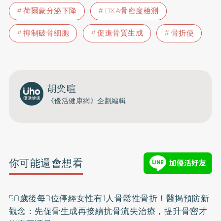
荷爾蒙分泌下降
DXA骨密度檢測
抑制破骨細胞
促進骨質生成
骨折使
胡奕暄
《優活健康網》企劃編輯
你可能還會想看
50歲後每3位停經女性有1人骨鬆性骨折！醫揭預防新
觀念：先促骨生成再接續抗骨流失治療，提升骨密才