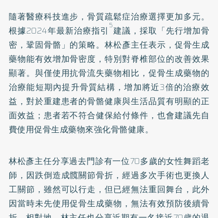
隨著醫療科技進步，骨質疏鬆症治療選擇更加多元。
5
根據2024年最新治療指引
建議，採取「先行增加骨
密，鞏固骨骼」的策略。林松彥主任表示，促骨生成
藥物能有效增加骨密度，特別對脊椎部位的改善效果
顯著。與僅使用抗骨流失藥物相比，促骨生成藥物的
治療能短期內提升骨質結構，增加將近3倍的治療效
益，對於重建患者的骨骼健康與生活品質有明顯的正
面效益；患者若不符合健保給付條件，也會建議先自
費使用促骨生成藥物來強化骨骼健康。
林松彥主任分享過去門診有一位70多歲的女性舞蹈老
師，因跌倒造成髖關節骨折，經過多次手術也更換人
工關節，雖然可以行走，但已經無法重回舞台，此外
因當時未先使用促骨生成藥物，無法有效預防後續骨
折。相對地，林主任也分享近期有一名接近70歲的退