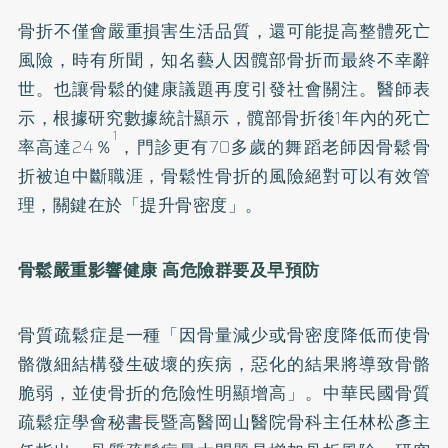
骨折不僅會嚴重損害生活品質，還可能提高整體死亡
風險，時有所聞，知名藝人因髖部骨折而最終不幸辭
世。也讓骨鬆的健康議題再度引發社會關注。醫師表
示，根據研究數據統計顯示，髖部骨折後1年內的死亡
1
率高達24％
，門診更有70多歲的舞蹈老師因骨鬆骨
折被迫中斷職涯，骨鬆性骨折的風險絕對可以有效管
理，關鍵在於「提升骨密度」。
骨鬆嚴重影響健康
高危險群要及早預防
骨質疏鬆症是一種「因骨量減少或骨密度降低而使骨
骼微細結構發生破壞的疾病，惡化的結果將導致骨骼
脆弱，並使骨折的危險性明顯增高」。中華民國骨質
疏鬆症學會秘書長暨高醫岡山醫院骨科主任林松彥主