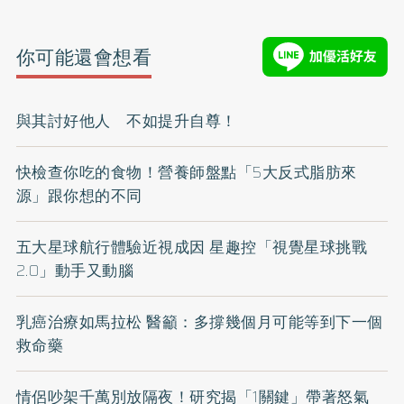
你可能還會想看
與其討好他人 不如提升自尊！
快檢查你吃的食物！營養師盤點「5大反式脂肪來
源」跟你想的不同
五大星球航行體驗近視成因 星趣控「視覺星球挑戰
2.0」動手又動腦
乳癌治療如馬拉松 醫籲：多撐幾個月可能等到下一個
救命藥
情侶吵架千萬別放隔夜！研究揭「1關鍵」帶著怒氣