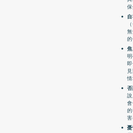
保
自
（
無
的
焦
明
即
見
情
否
說
會
的
害
憂