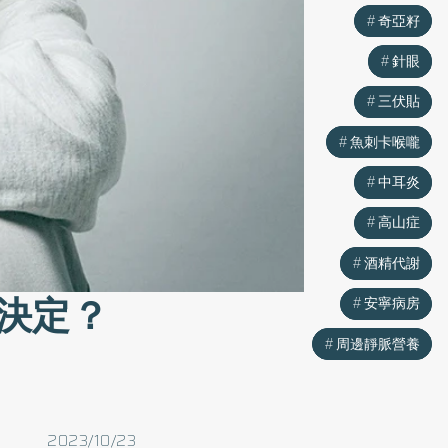
奇亞籽
奇亞籽
針眼
針眼
三伏貼
三伏貼
魚刺卡喉嚨
魚刺卡喉嚨
中耳炎
中耳炎
高山症
高山症
酒精代謝
酒精代謝
決定？
安寧病房
安寧病房
周邊靜脈營養
周邊靜脈營養
2023/10/23