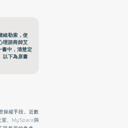
情緒勒索，使
心理諮商師艾
》一書中，清楚定
。以下為原書
燈操縱手段。近數
、MySpace與