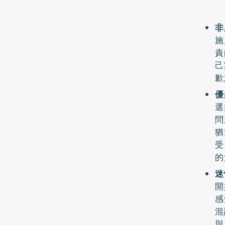
非
施
責
己
歉
優
選
問
猶
受
的
迷
開
感
混
與