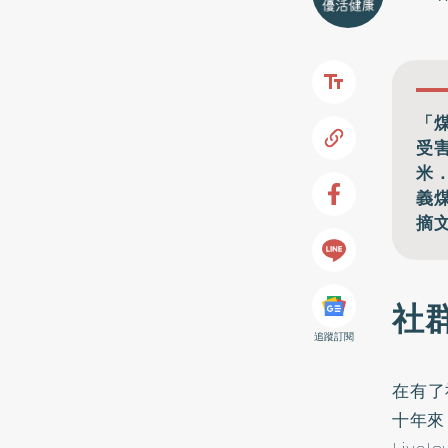
「
受
米．
義
摘
社
追蹤訂閱
在有了
十年來