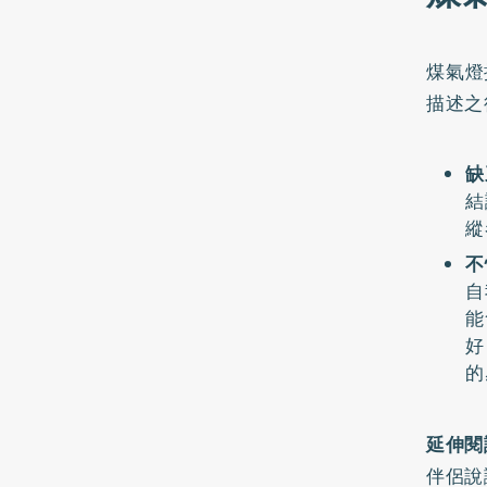
煤氣燈
描述之
缺
結
縱
不
自
能
好
的
延伸閱
伴侶說