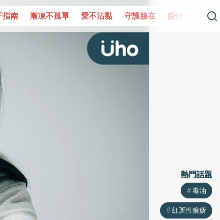
單
愛不沾黏
守護腺在
疫情保衛戰
再生醫學
愛的
熱門話題
熱門話題
毒油
毒油
紅斑性狼瘡
紅斑性狼瘡