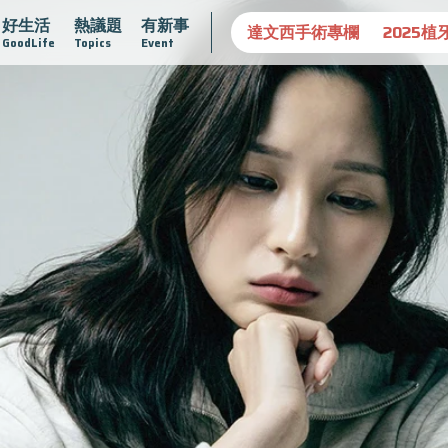
好生活
熱議題
有新事
守護骨骼健康
達文西手術專欄
2025植牙指南
漸凍不孤
GoodLife
Topics
Event