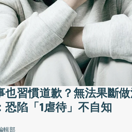
事也習慣道歉？無法果斷做
：恐陷「1虐待」不自知
o編輯部