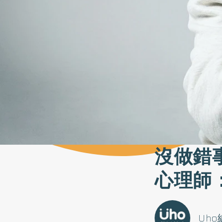
沒做錯
心理師
Uh