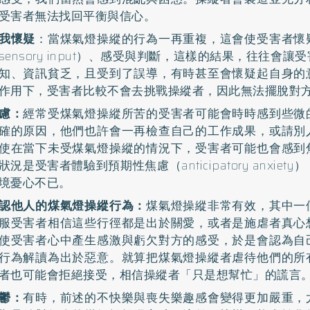
受害者無法找回平衡與信心。
我懷疑
：當煤氣燈操縱的行為一再重複，這會使受害者懷
sensory input）、感受與判斷，這樣的結果，往往會
知、資訊貧乏，且受到了誤導，有時甚至會懷疑起自身的
作用下，受害者比較不會去挑戰操縱者，因此無法擺脫對
慮：
經常受煤氣燈操縱所苦的受害者可能會時時感到些微
確的原因，他們也許會一再檢查自己的工作成果，或請別
使在當下未受煤氣燈操縱的情況下，受害者可能也會感到
狀況是受害者體驗到預期性焦慮（anticipatory anxie
境憂心不已。
認他人的煤氣燈操縱行為：
煤氣燈操縱非常有效，其中一
服受害者相信這些行徑都是出於關愛，或者是施虐者真心
使受害者心中產生感激與虧欠對方的感受，於是會認為自
行為解讀為出於惡意。就算把煤氣燈操縱者虐待他們的所
者也可能會拒絕接受，相信操縱者「只是想幫忙」的謊言
鬱：
有時，前述的不快樂與喪失樂趣感會變得更加嚴重，