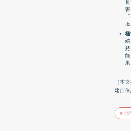
長
害
「
境
極
端
持
能
果
（本文
建自信
心