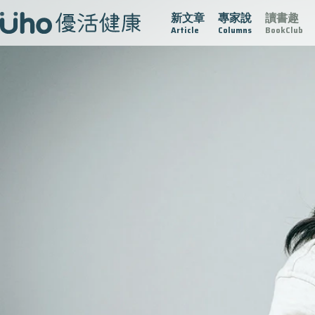
新文章
專家說
讀書趣
疫情保衛戰
再生醫學
愛的未來視
認識攝護腺肥大
Article
Columns
BookClub