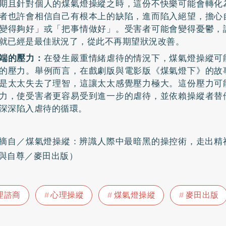
期且針對個人的煤氣燈操縱之時，這份不快樂可能會轉化
者也許會相信自己有根本上的缺陷，進而陷入絕望，擔心
變得夠好」或「把事情做好」。受害者可能會變得憂鬱，
就已經是最佳狀況了，從此不再期望狀況改善。
端的壓力：
在發生嚴重情緒虐待的情況下，煤氣燈操縱可
的壓力。舉例而言，在戲劇版與電影版《煤氣燈下》的故
是太太失去了理智，這讓太太感覺壓力極大。這份壓力可
力，使受害者更容易受到進一步的虐待，並依賴操縱者替
深深陷入虐待的循環。
摘自／
煤氣燈操縱：辨識人際中最暗黑的操控術，走出精
與自尊
／麥田出版）
理諮商
心理操縱
煤氣燈操縱
麥田出版