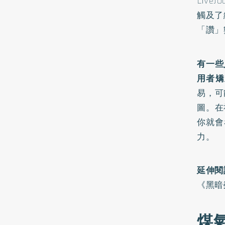
Liv
觸及了
「讚」
有一些
用者矯
易，可
圖。在
你就會
力。
延伸閱
《黑暗
煤