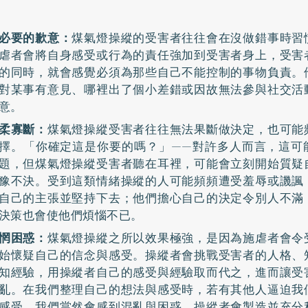
必要的歉意：
煤氣燈操縱的受害者往往會在沒做錯事時習
虐者會將自身感受或行為的責任強加到受害者身上，受害
的同時，就會感覺必須為那些自己不能控制的事物負責。
對某事有意見、哪裡出了個小差錯或因故無法參與社交活
意。
柔寡斷：
煤氣燈操縱受害者往往無法果斷做決定，也可能
擇。「你確定這是你要的嗎？」——對許多人而言，這可
題，但煤氣燈操縱受害者聽在耳裡，可能會立刻開始質疑
豫不決。受到這類情緒操縱的人可能頻頻遭受羞辱或譏諷
自己的主張並堅持下去；他們擔心自己的決定令別人不滿
決策也會使他們煩惱不已。
惘困惑：
煤氣燈操縱之所以效果極強，是因為施虐者會令
始懷疑自己的信念與感受。操縱者會挑戰受害者的人格、
知經驗，用操縱者自己的感受與經驗取而代之，進而讓受
亂。在我們整理自己的想法與感受時，若有其他人逼迫我
感受，我們當然會感到混亂與困惑。操縱者會製造並充分