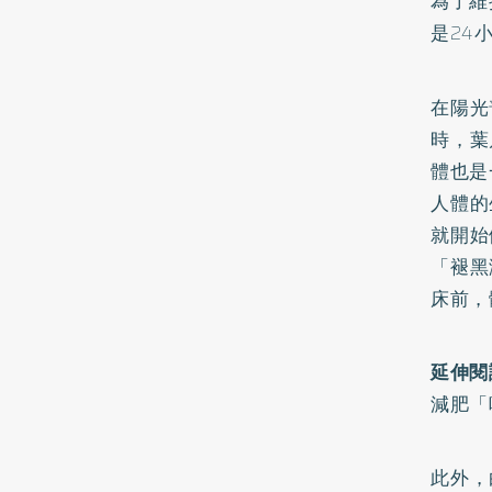
為了維
是24
在陽光
時，葉
體也是
人體的
就開始
「褪黑
床前，
延伸閱
減肥「
此外，