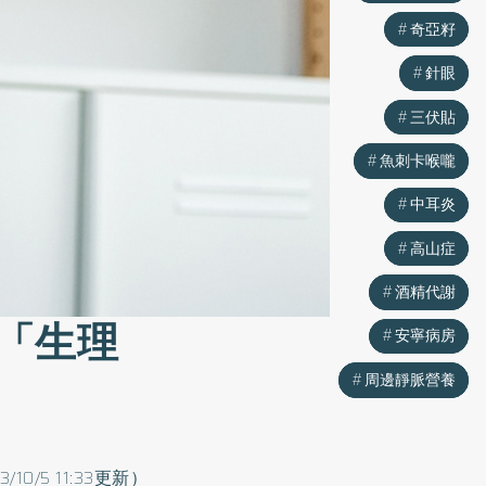
奇亞籽
奇亞籽
針眼
針眼
三伏貼
三伏貼
魚刺卡喉嚨
魚刺卡喉嚨
中耳炎
中耳炎
高山症
高山症
酒精代謝
酒精代謝
「生理
安寧病房
安寧病房
周邊靜脈營養
周邊靜脈營養
3/10/5 11:33更新）