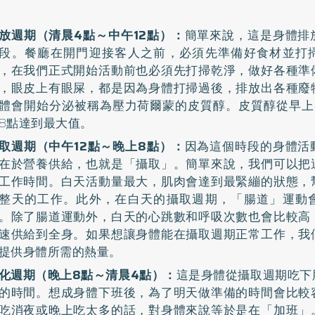
放週期（清晨4點～中午12點）：
簡單來說，這是身體排
段。餐廳在開門迎接客人之前，必須先準備好食材並打
，在我們正式開始活動前也必須先打掃乾淨，做好各種準
，眼皮上有眼屎，都是因為身體打掃過後，排放出各種廢
體會開始分泌被稱為壓力荷爾蒙的皮質醇。皮質醇從早上
8點達到最大值。
取週期（中午12點～晚上8點）：
因為這個時段的身體活
在於營養供給，也就是「攝取」。簡單來說，我們可以把
工作時間。白天活動量最大，肌肉會達到最緊繃的狀態，
整天的工作。此外，在白天的攝取週期，「腸道」運動
。除了腸道運動外，白天的心跳數和呼吸次數也會比較高
速供給到全身。如果想讓身體能在攝取週期正常工作，我
提供身體所需的熱量。
化週期（晚上8點～清晨4點）：
這是身體從攝取週期吃下
的時間。想成身體下班後，為了明天做準備的時間會比較
吃消夜或晚上吃太多的話，對身體來說等於是在「加班」