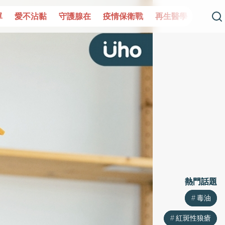
單
愛不沾黏
守護腺在
疫情保衛戰
再生醫學
愛的未
熱門話題
熱門話題
毒油
毒油
紅斑性狼瘡
紅斑性狼瘡