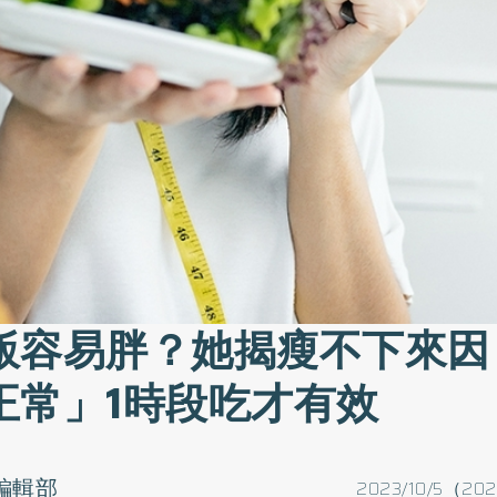
飯容易胖？她揭瘦不下來因
正常」1時段吃才有效
o編輯部
2023/10/5（202