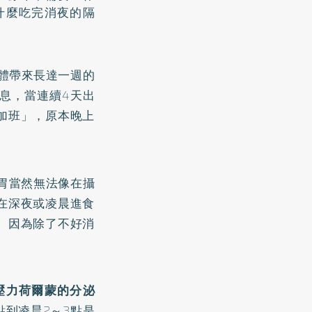
什麼吃完消夜的隔
的身體帶來長達一週的
息，當連續4天出
加班」，原本晚上
胃當然無法像在攝
在深夜或凌晨進食
。因為除了不好消
壓力荷爾蒙的分泌
點到凌晨2～3點是