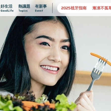
好生活
熱議題
有新事
守護骨骼健康
達文西手術專欄
2025植牙指南
漸凍不孤
GoodLife
Topics
Event