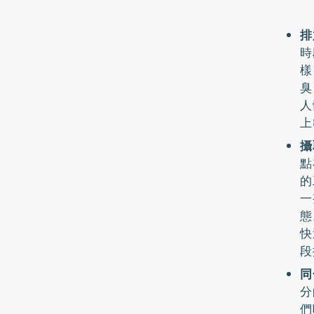
排
時
樣
臭
人
上
攝
點
的
一
態
快
段
同
分
們