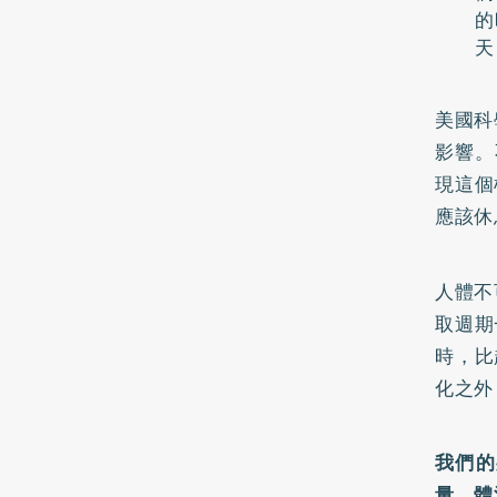
的
天
美國科
影響。
現這個
應該休
人體不
取週期
時，比
化之外
我們的
量，體