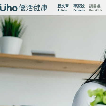
新文章
專家說
讀書趣
疫情保衛戰
再生醫學
愛的未來視
認識攝護腺肥大
Article
Columns
BookClub