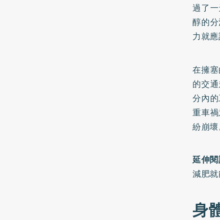
過了一
醇的分
力就應
在擁塞
的交通
分內的
重車禍
紛崩壞
延伸閱
減肥就
身