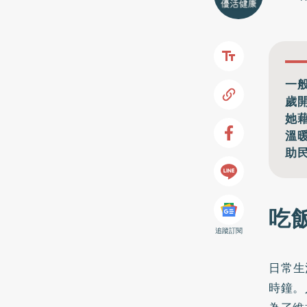
一
歲
她
溫
助
吃
追蹤訂閱
日常生
時鐘。