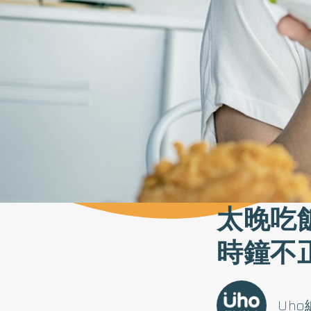
太晚吃
時鐘不
Uh