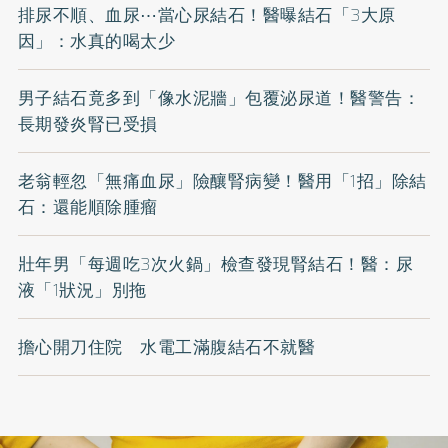
排尿不順、血尿⋯當心尿結石！醫曝結石「3大原
因」：水真的喝太少
男子結石竟多到「像水泥牆」包覆泌尿道！醫警告：
長期發炎腎已受損
老翁輕忽「無痛血尿」險釀腎病變！醫用「1招」除結
石：還能順除腫瘤
壯年男「每週吃3次火鍋」檢查發現腎結石！醫：尿
液「1狀況」別拖
擔心開刀住院 水電工滿腹結石不就醫