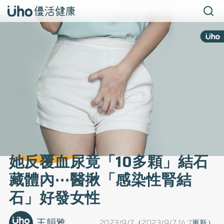
她反覆血尿竟「10多顆」結石
藏體內⋯醫揪「感染性腎結
石」好發女性
王韻雅
2023/9/7（2023/9/7 14:7更新）