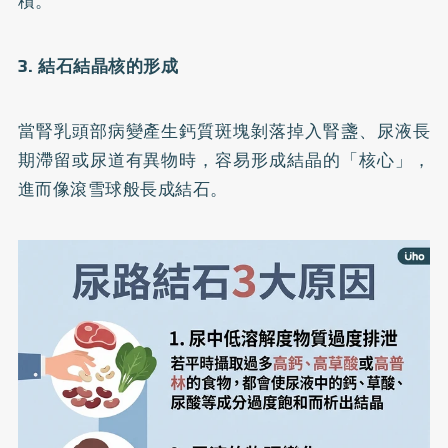
積。
3. 結石結晶核的形成
當腎乳頭部病變產生鈣質斑塊剝落掉入腎盞、尿液長
期滯留或尿道有異物時，容易形成結晶的「核心」，
進而像滾雪球般長成結石。