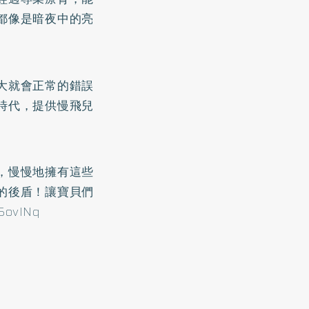
都像是暗夜中的亮
大就會正常的錯誤
時代，提供慢飛兒
，慢慢地擁有這些
的後盾！讓寶貝們
/45ovINq