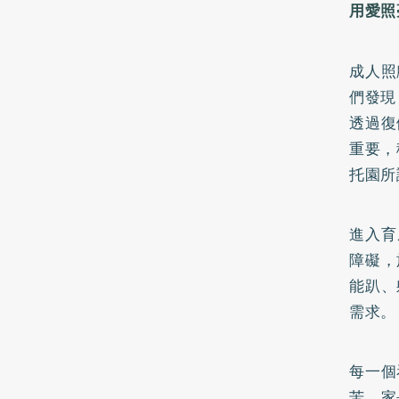
用愛照
成人照
們發現
透過復
重要，
托園所
進入育
障礙，
能趴、
需求。
每一個
苦，家