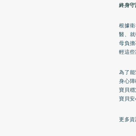
終身守
根據衛
醫、就
母負擔
輕這些
為了能
身心障
寶貝穩
寶貝安
更多資