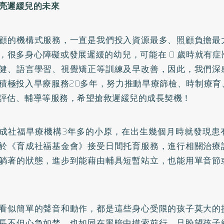
亮遲緩兒的未來
顧的機構式服務，一直是我們投入資源最多、照顧負擔最
，很多身心障礙或發展遲緩的幼兒，可能在 0 歲時就有
健、語言學習、視覺矯正等訓練及早改善，因此，我們深
積極投入早療服務20多年，努力推動早療篩檢、時制療育
評估、輔導等服務，希望搶救遲緩兒的成長契機！
成社福早療機構3年多的小原，在出生幾個月時就發現患
於《育成社福基金會》接受日間托育服務，進行相關治療
躺著的狀態，進步到能藉由輔具短暫站立，也能用單音節
看似簡單的聲音和動作，都是這些身心受限的孩子莫大的
長不但心急如焚，也如同在黑暗中摸索前行，只盼望孩子