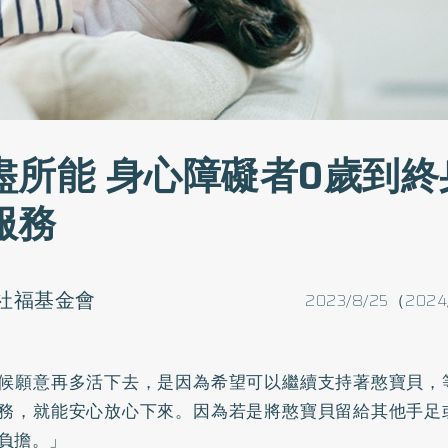
盡所能 身心障礙者0歲到終
服務
社福基金會
2023/8/25（2024
候願意再多活下去，是因為希望可以繼續支持著憨寶貝，
務，就能安心放心下來。因為若是將憨寶貝留給其他手足
負擔。」