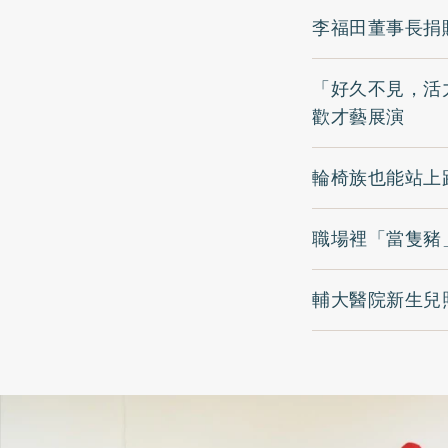
李福田董事長捐
「好久不見，活
歡才藝展演
輪椅族也能站上跑
職場裡「當隻豬
輔大醫院新生兒