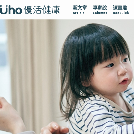
新文章
專家說
讀書趣
疫情保衛戰
再生醫學
愛的未來視
認識攝護腺肥大
Article
Columns
BookClub