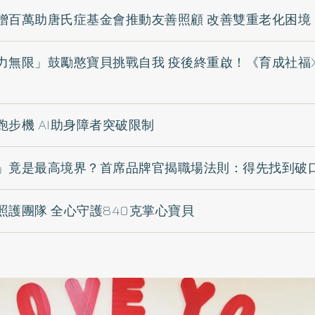
贈百萬助唐氏症基金會推動友善照顧 改善雙重老化困境
力無限」鼓勵憨寶貝挑戰自我 疫後終重啟！《育成社福
步機 AI助身障者突破限制
」竟是最高境界？首席品牌官揭職場法則：得先找到破
照護團隊 全心守護840克掌心寶貝