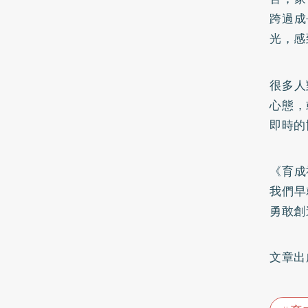
跨過成
光，感
很多人
心態，
即時的
《育成
我們早
勇敢創
文章出