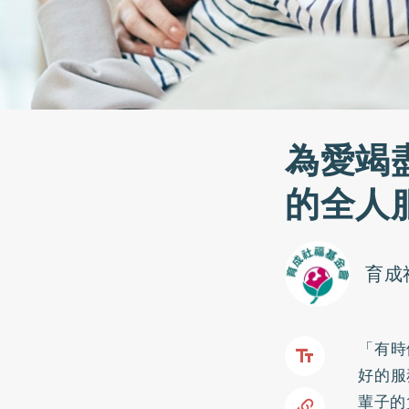
為愛竭
的全人
育成
「有時
好的服
輩子的