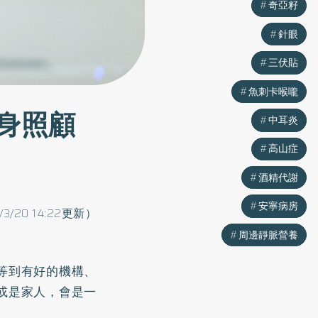
奇亞籽
奇亞籽
針眼
針眼
三伏貼
三伏貼
魚刺卡喉嚨
魚刺卡喉嚨
身照顧
中耳炎
中耳炎
高山症
高山症
酒精代謝
酒精代謝
安寧病房
安寧病房
/3/20 14:22更新）
周邊靜脈營養
周邊靜脈營養
等到有好的機構、
或是家人，會是一