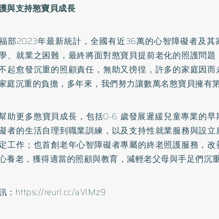
護與支持憨寶貝成長
福部2023年最新統計，全國有近36萬的心智障礙者及
學、就業之困難，最終將面對憨寶貝提前老化的照護問題
不起愈發沉重的照顧責任，無助又徬徨，許多的家庭因而
家庭沉重的負擔，多年來，我們努力讓數萬名憨寶貝擁有
幫助更多憨寶貝成長，包括0-6 歲發展遲緩兒童專業的
礙者的生活自理到職業訓練，以及支持性就業服務與設立
定工作；也首創老年心智障礙者專屬的終老照護服務，改
心養老，獲得適當的照顧與教育，減輕老父母與手足們沉
訊：
https://reurl.cc/aVlMz9