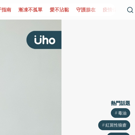
單
愛不沾黏
守護腺在
疫情保衛戰
再生醫學
愛的未
熱門話題
熱門話題
毒油
毒油
紅斑性狼瘡
紅斑性狼瘡