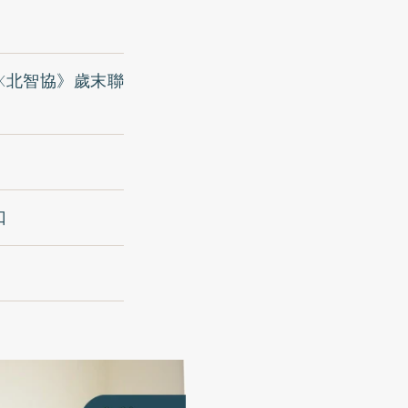
X北智協》歲末聯
口