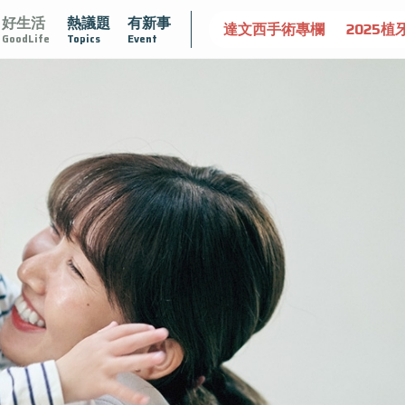
好生活
熱議題
有新事
守護骨骼健康
達文西手術專欄
2025植牙指南
漸凍不孤
GoodLife
Topics
Event