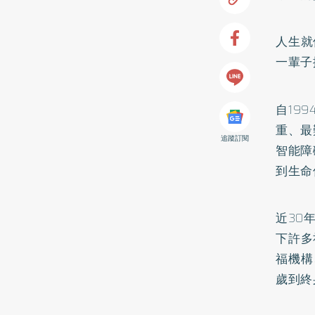
人生就
一輩子
自19
重、最
追蹤訂閱
智能障
到生命
近30
下許多
福機構
歲到終