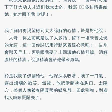
下了好大功夫才追到我太太的。我寫100多封情書給
她，她才回了我1封呢！」
我了解阿勇渴望得到太太諒解的心情，於是對他說：
「大哥，你之前就是說了太多話，留下一堆未曾兌現
的允諾，這一回你試試用行動來表達心意吧！」告別
會那天早上，阿勇跟我要了上回讓他心情舒暢、消解
腹脹的精油，說那精油會給他帶來勇氣。
於是我調了伊蘭給他，他深深嗅吸著，嘆了一口氣，
露出燦爛的微笑。然後，他把伊蘭塗在胸口、太陽
穴，整個人像被春陽暖照的蝶兒般，四處飛舞，到處
找人嘻嘻鬧鬧去了。