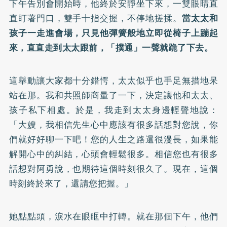
下午告別會開始時，他終於安靜坐下來，一雙眼睛直
直盯著門口，雙手十指交握，不停地搓揉。
當太太和
孩子一走進會場，只見他彈簧般地立即從椅子上蹦起
來，直直走到太太跟前，「撲通」一聲就跪了下去。
這舉動讓大家都十分錯愕，太太似乎也手足無措地呆
站在那。我和共照師商量了一下，決定讓他和太太、
孩子私下相處。於是，我走到太太身邊輕聲地說：
「大嫂，我相信先生心中應該有很多話想對您說，你
們就好好聊一下吧！您的人生之路還很漫長，如果能
解開心中的糾結，心頭會輕鬆很多。相信您也有很多
話想對阿勇說，也期待這個時刻很久了。現在，這個
時刻終於來了，還請您把握。」
她點點頭，淚水在眼眶中打轉。就在那個下午，他們