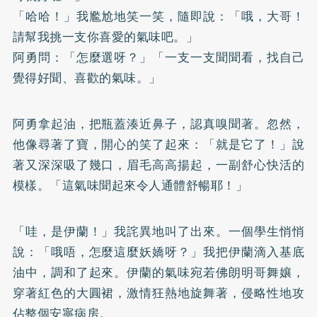
「哈哈！」我尷尬地笑一笑，隨即說：「哦，大哥！
請幫我挑一支你喜愛的氣味吧。」
阿勇問：「怎麼選呀？」「一支一支聞聞看，找自己
覺得好聞、喜歡的氣味。」
阿勇拿起油，把瓶蓋湊近鼻子，認真嗅聞著。忽然，
他像尋著了寶，開心的笑了起來：「就是它了！」說
著又深深吸了幾口，眉毛高高揚起，一副舒心快活的
模樣。「這氣味聞起來令人通體舒暢耶！」
「哇，是伊蘭！」我詫異地叫了出來。一個學生悄悄
說：「哦唔，怎麼這麼妖嬌呀？」我把伊蘭滴入基底
油中，調和了起來。伊蘭的氣味宛若佛朗明哥舞孃，
穿著紅色的大圓裙，激情狂熱地旋舞著，侵略性地攻
佔整個安寧病房。