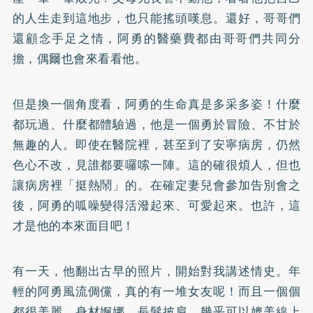
的人生走到這地步，也只能搖頭嘆息。還好，哥哥們
還顧念手足之情，阿勇的醫藥費都由哥哥們共同分
擔，偶爾也會來看看他。
但是換一個角度看，阿勇的生命真是多采多姿！什麼
都玩過、什麼都體驗過，他是一個勇於冒險、不甘於
無趣的人。即使在醫院裡，甚至到了安寧病房，仍然
色心不改，見誰都要囉嗦一陣。這的確很煩人，但也
讓病房裡「挺熱鬧」的。在確定妻兒會參加告別會之
後，阿勇的呱噪變得活潑起來、可愛起來。也許，這
才是他的本來面目吧！
有一天，他翻出古早的照片，開始對我講述情史。年
輕的阿勇風流倜儻，真的有一堆女友呢！而且一個個
都很美麗，身材婀娜、長髮披肩，幾乎可以媲美線上