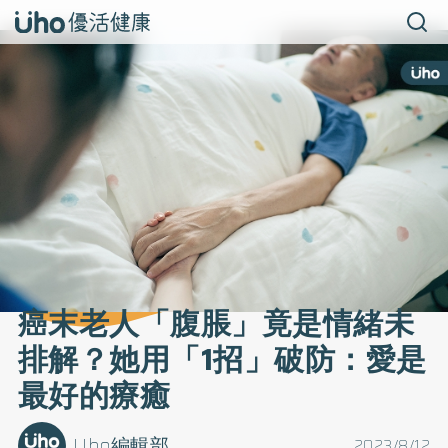
癌末老人「腹脹」竟是情緒未
排解？她用「1招」破防：愛是
最好的療癒
Uho編輯部
2023/8/12