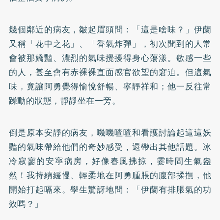
幾個鄰近的病友，皺起眉頭問：「這是啥味？」伊蘭
又稱「花中之花」、「香氣炸彈」，初次聞到的人常
會被那嬌豔、濃烈的氣味攪擾得身心蕩漾。敏感一些
的人，甚至會有赤裸裸直面感官欲望的窘迫。但這氣
味，竟讓阿勇覺得愉悅舒暢、寧靜祥和；他一反往常
躁動的狀態，靜靜坐在一旁。
倒是原本安靜的病友，嘰嘰喳喳和看護討論起這這妖
豔的氣味帶給他們的奇妙感受，還帶出其他話題。冰
冷寂寥的安寧病房，好像春風拂掠，霎時間生氣盎
然！我持續緩慢、輕柔地在阿勇腫脹的腹部揉撫，他
開始打起嗝來。學生驚訝地問：「伊蘭有排脹氣的功
效嗎？」