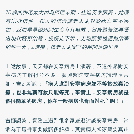
70歲的張老太太因為癌症末期，住進安寧病房，她擁
有宗教信仰，強大的信念讓老太太對於死亡並不害
怕，反而早早認知到生命有其極限，當身體無法再透
過現代醫療治癒，慢慢走下坡，更應該積極把握活著
的每一天，2週後，張老太太安詳的離開這個世界。
上述故事，天天都在安寧病房上演著，不過外界對安
寧病房了解得並不多。振興醫院安寧病房護理長吉
娜・吉瓦斯說：
「病人進到安寧病房並不等於放棄治
療，也非無藥可救只能等死，事實上，安寧病房就是
個很簡單的病房，你在一般病房也會面對死亡啊！」
吉娜認為，實務上遇到很多家屬避諱談安寧病房，常
常為了這件事要做諸多解釋，其實病人和家屬要真正