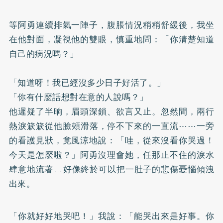
等阿勇連續排氣一陣子，腹脹情況稍稍舒緩後，我坐
在他對面，凝視他的雙眼，慎重地問：「你清楚知道
自己的病況嗎？」
「知道呀！我已經沒多少日子好活了。」
「你有什麼話想對在意的人說嗎？」
他遲疑了半晌，眉頭深鎖、欲言又止。忽然間，兩行
熱淚簌簌從他臉頰滑落，停不下來的一直流⋯⋯一旁
的看護見狀，竟風涼地說：「哇，從來沒看你哭過！
今天是怎麼啦？」阿勇沒理會她，任那止不住的淚水
肆意地流著……好像終於可以把一肚子的悲傷憂惱傾洩
出來。
「你就好好地哭吧！」我說：「能哭出來是好事。你