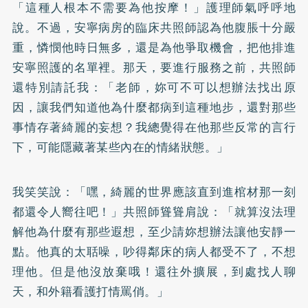
「這種人根本不需要為他按摩！」護理師氣呼呼地
說。不過，安寧病房的臨床共照師認為他腹脹十分嚴
重，憐憫他時日無多，還是為他爭取機會，把他排進
安寧照護的名單裡。那天，要進行服務之前，共照師
還特別請託我：「老師，妳可不可以想辦法找出原
因，讓我們知道他為什麼都病到這種地步，還對那些
事情存著綺麗的妄想？我總覺得在他那些反常的言行
下，可能隱藏著某些內在的情緒狀態。」
我笑笑說：「嘿，綺麗的世界應該直到進棺材那一刻
都還令人嚮往吧！」共照師聳聳肩說：「就算沒法理
解他為什麼有那些遐想，至少請妳想辦法讓他安靜一
點。他真的太聒噪，吵得鄰床的病人都受不了，不想
理他。但是他沒放棄哦！還往外擴展，到處找人聊
天，和外籍看護打情罵俏。」