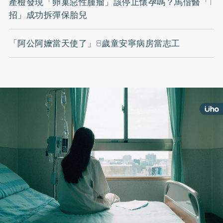
產檢發現「卵巢惡性腫瘤」該停止懷孕嗎？馬偕醫「1
招」成功拆彈保胎兒
「阿公阿嬤當天使了」8歲童安寧病房當志工