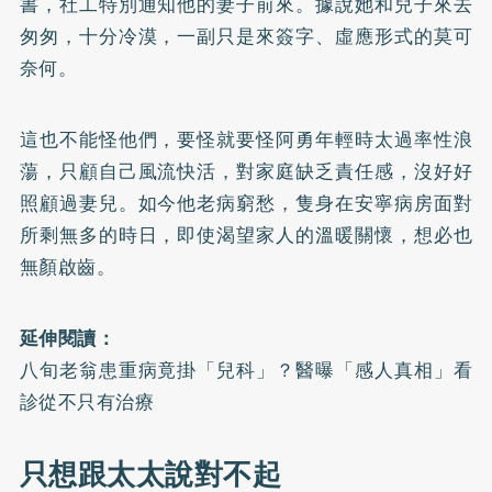
書，社工特別通知他的妻子前來。據說她和兒子來去
匆匆，十分冷漠，一副只是來簽字、虛應形式的莫可
奈何。
這也不能怪他們，要怪就要怪阿勇年輕時太過率性浪
蕩，只顧自己風流快活，對家庭缺乏責任感，沒好好
照顧過妻兒。如今他老病窮愁，隻身在安寧病房面對
所剩無多的時日，即使渴望家人的溫暖關懷，想必也
無顏啟齒。
延伸閱讀：
八旬老翁患重病竟掛「兒科」？醫曝「感人真相」看
診從不只有治療
只想跟太太說對不起