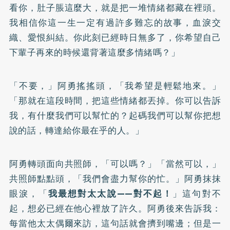
看你，肚子脹這麼大，就是把一堆情緒都藏在裡頭。
我相信你這一生一定有過許多難忘的故事，血淚交
織、愛恨糾結。你此刻已經時日無多了，你希望自己
下輩子再來的時候還背著這麼多情緒嗎？」
「不要，」阿勇搖搖頭，「我希望是輕鬆地來。」
「那就在這段時間，把這些情緒都丟掉。你可以告訴
我，有什麼我們可以幫忙的？起碼我們可以幫你把想
說的話，轉達給你最在乎的人。」
阿勇轉頭面向共照師，「可以嗎？」「當然可以，」
共照師點點頭，「我們會盡力幫你的忙。」阿勇抹抹
眼淚，「
我最想對太太說——對不起！
」這句對不
起，想必已經在他心裡放了許久。阿勇後來告訴我：
每當他太太偶爾來訪，這句話就會擠到嘴邊；但是一