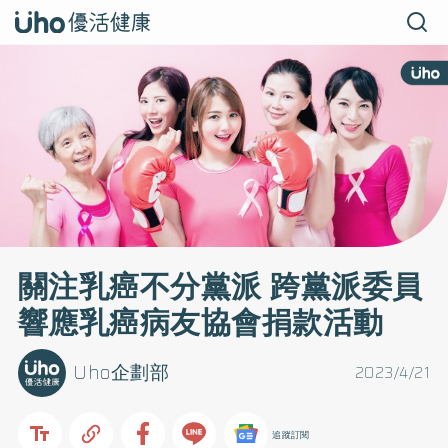
關注乳癌不分黨派 跨黨派委員
響應乳癌病友協會捐款活動
Uho企劃部
2023/4/21
追蹤訂閱