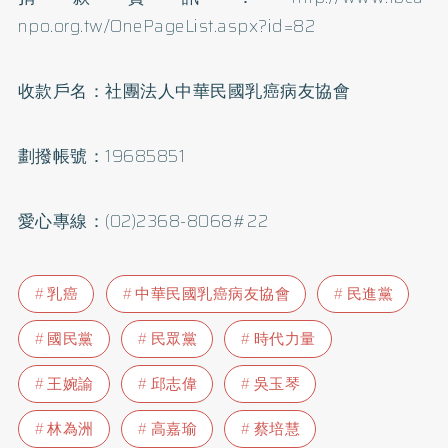
npo.org.tw/OnePageList.aspx?id=82
收款戶名：社團法人中華民國乳癌病友協會
劃撥帳號：19685851
愛心專線：(02)2368-8068#22
乳癌
中華民國乳癌病友協會
民進黨
國民黨
民眾黨
時代力量
王婉諭
邱志偉
吳玉琴
林為洲
高嘉瑜
蔡培慧