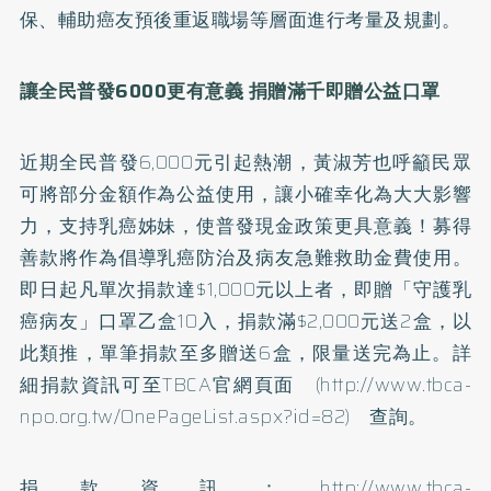
保、輔助癌友預後重返職場等層面進行考量及規劃。
讓全民普發6000更有意義 捐贈滿千即贈公益口罩
近期全民普發6,000元引起熱潮，黃淑芳也呼籲民眾
可將部分金額作為公益使用，讓小確幸化為大大影響
力，支持乳癌姊妹，使普發現金政策更具意義！募得
善款將作為倡導乳癌防治及病友急難救助金費使用。
即日起凡單次捐款達$1,000元以上者，即贈「守護乳
癌病友」口罩乙盒10入，捐款滿$2,000元送2盒，以
此類推，單筆捐款至多贈送6盒，限量送完為止。詳
細捐款資訊可至TBCA官網頁面 (http://www.tbca-
npo.org.tw/OnePageList.aspx?id=82) 查詢。
捐款資訊：http://www.tbca-