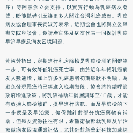
序）等跨黨派立委支持，以實質行動為乳癌病友發
聲，盼能拋磚引玉讓更多人關注台灣乳癌威脅。乳癌
病友協會理事長黃淑芳表示，近期協會也將與立委舉
辦立院座談會，邀請產官學及病友代表一同探討乳癌
早篩早療及病友困境問題。
黃淑芳指出，定期進行乳房篩檢是乳癌檢測的關鍵第
一步，可有效降低乳癌死亡率。由於近年年輕乳癌病
友人數遽增，加上許多乳癌患者初期症狀不明顯，為
避免發現罹癌時已經進入晚期階段，協會將持續呼籲
政府增進政策，將乳篩補助年齡層調降至40歲，才能
有效擴大篩檢族群，提早進行防範。而及早篩檢的下
一步便是及早治療，健保雖針對部分抗癌藥物有補
助，但癌友資源往往有限，希望衛福部就乳癌及早治
療做病友困境通盤評估，尤其針對新藥新科技加速納