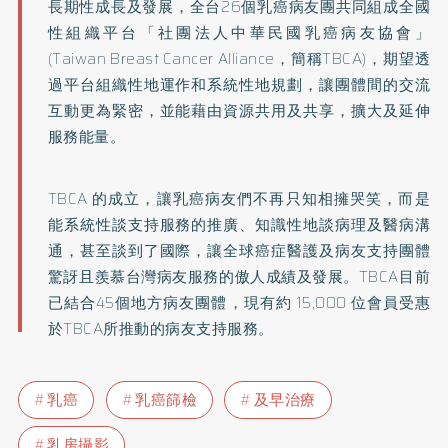
長期性成長及發展，全台26個乳癌病友團共同組成全國
性組織平台「社團法人中華民國乳癌病友協會」
(Taiwan Breast Cancer Alliance，簡稱TBCA)，期望透
過平台組織性地運作和系統性地規劃，讓團體間的交流
互動更為緊密，並能藉由資源共用及共享，擴大及延伸
服務能量。
TBCA 的成立，讓乳癌病友們不再只知相擁哭笑，而是
能系統性談支持服務的推廣、知識性地談病理及醫病溝
通，甚至談到了國際，讓全球癌症醫護及病友支持團體
驚訝且羨慕台灣病友服務的傲人成績及發展。TBCA目前
已結合45個地方病友團體，現有約 15,000 位會員受惠
於TBCA所推動的病友支持服務。
乳癌
乳癌篩檢
及早治療
乳房攝影