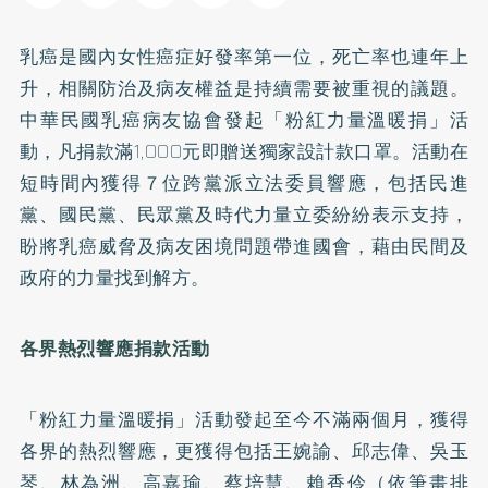
乳癌是國內女性癌症好發率第一位，死亡率也連年上
升，相關防治及病友權益是持續需要被重視的議題。
中華民國乳癌病友協會發起「粉紅力量溫暖捐」活
動，凡捐款滿1,000元即贈送獨家設計款口罩。活動在
短時間內獲得７位跨黨派立法委員響應，包括民進
黨、國民黨、民眾黨及時代力量立委紛紛表示支持，
盼將乳癌威脅及病友困境問題帶進國會，藉由民間及
政府的力量找到解方。
各界熱烈響應捐款活動
「粉紅力量溫暖捐」活動發起至今不滿兩個月，獲得
各界的熱烈響應，更獲得包括王婉諭、邱志偉、吳玉
琴、林為洲、高嘉瑜、蔡培慧、賴香伶（依筆畫排