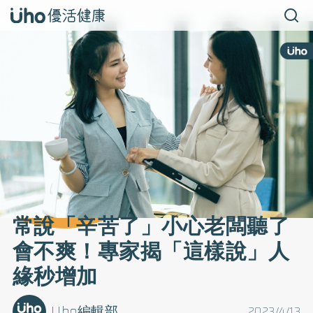
常說「辛苦了」小心老闆聽了
會不爽！專家揭「這樣說」人
緣秒增加
Uho編輯部
2023/4/13