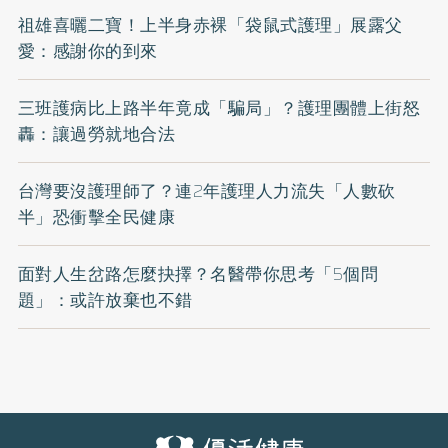
祖雄喜曬二寶！上半身赤裸「袋鼠式護理」展露父
愛：感謝你的到來
三班護病比上路半年竟成「騙局」？護理團體上街怒
轟：讓過勞就地合法
台灣要沒護理師了？連2年護理人力流失「人數砍
半」恐衝擊全民健康
面對人生岔路怎麼抉擇？名醫帶你思考「5個問
題」：或許放棄也不錯