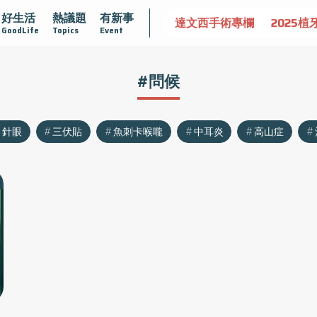
好生活
熱議題
有新事
認識攝護腺肥大
守護骨骼健康
達文西手術專欄
2025植
GoodLife
Topics
Event
#問候
針眼
三伏貼
魚刺卡喉嚨
中耳炎
高山症
！