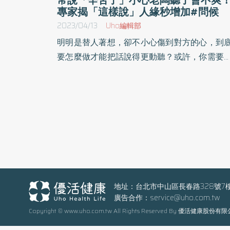
專家揭「這樣說」人緣秒增加#問候
2023/04/13
Uho編輯部
明明是替人著想，卻不小心傷到對方的心，到
要怎麼做才能把話說得更動聽？或許，你需要
習「換句話說」。曾擔任企業內部諮詢師、日
心理支援機構代表理事長大野萌子，於《這樣
話，讓你更得人疼》一書中，列舉數個溝通
例，幫助讀者辨認沒必要說的話，並將其轉化
好話。以下為原書摘文：
地址：台北市中山區長春路328號7
廣告合作：
service@uho.com.tw
Copyright © www.uho.com.tw All Rights Reserved By 優活健康股份有