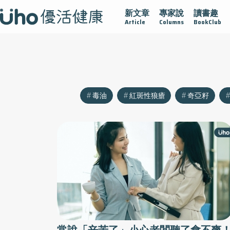
新文章
專家說
讀書趣
沾黏
守護腺在
疫情保衛戰
再生醫學
愛的未來視
Article
Columns
BookClub
毒油
紅斑性狼瘡
奇亞籽
常說「辛苦了」小心老闆聽了會不爽