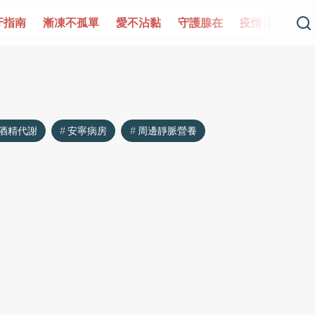
牙指南
漸凍不孤單
愛不沾黏
守護腺在
疫情保衛戰
酒精代謝
安寧病房
周邊靜脈營養