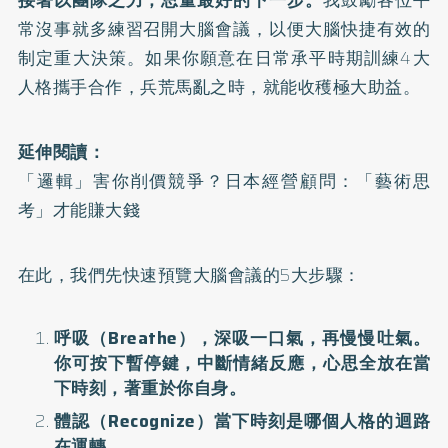
接著以團隊之力，思量最好的下一步。
我鼓勵各位平
常沒事就多練習召開大腦會議，以便大腦快捷有效的
制定重大決策。如果你願意在日常承平時期訓練4大
人格攜手合作，兵荒馬亂之時，就能收穫極大助益。
延伸閱讀：
「邏輯」害你削價競爭？日本經營顧問：「藝術思
考」才能賺大錢
在此，我們先快速預覽大腦會議的5大步驟：
呼吸（Breathe），深吸一口氣，再慢慢吐氣。
你可按下暫停鍵，中斷情緒反應，心思全放在當
下時刻，著重於你自身。
體認（Recognize）當下時刻是哪個人格的迴路
在運轉。