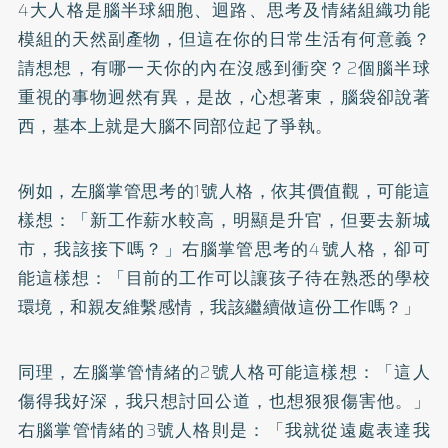
4大人格是腦半球細胞、迴路、思考及情緒組織功能
模組的天然副產物，但這在你的日常生活有何意義？
請想想，有哪一天你的內在沒感到衝突？2個腦半球
重視的事物迥然有異，是故，心想著東，腦袋卻說著
西，基本上就是大腦不同部位起了爭執。
例如，左腦掌管思考的1號人格，依其價值觀，可能這
樣想：「新工作薪水較高，明顯是升官，但要去新城
市，我該接下嗎？」右腦掌管思考的4號人格，卻可
能這樣想：「目前的工作可以讓孩子待在熟悉的學校
環境，和親友維繫感情，我該繼續做這份工作嗎？」
同理，左腦掌管情緒的2號人格可能這樣想：「這人
傷得我好深，我只想討回公道，也想狠狠傷害他。」
右腦掌管情緒的3號人格則是：「我就從遠處表達我