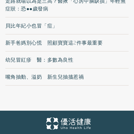
走路就喘以為是三高？醫揪「心房中膈缺損」年輕無
症狀：恐●●歲發病
貝比年紀小也冒「痘」
新手爸媽別心慌 照顧寶寶這2件事最重要
幼兒冒紅疹 醫：多數為良性
嘴角抽動、溢奶 新生兒抽搐惹禍