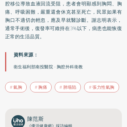
腔移位導致血液回流受阻，患者會明顯感到胸悶、胸
痛、呼吸困難，嚴重還會休克甚至死亡，民眾如果有
胸口不適切勿輕忽，應及早就醫診斷。謝志明表示，
通常手術後，復發率可維持在3%以下，病患也能恢復
正常的生活品質。
衛生福利部南投醫院 - 胸腔外科衛教
氣胸
胸痛
肺塌陷
張力性氣胸
陳范斯
《優活健康網》採訪編輯