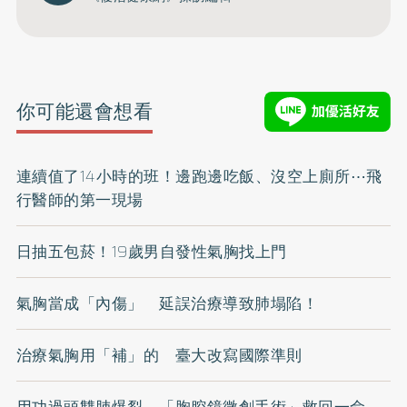
你可能還會想看
連續值了14小時的班！邊跑邊吃飯、沒空上廁所⋯飛
行醫師的第一現場
日抽五包菸！19歲男自發性氣胸找上門
氣胸當成「內傷」 延誤治療導致肺塌陷！
治療氣胸用「補」的 臺大改寫國際準則
用功過頭雙肺爆裂 「胸腔鏡微創手術」救回一命