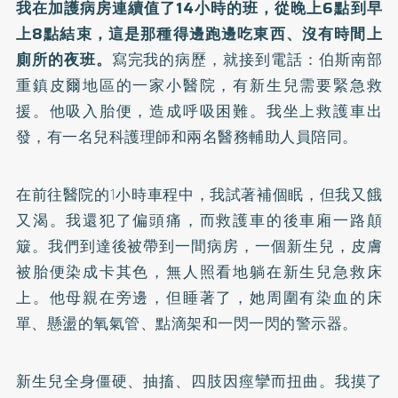
我在加護病房連續值了14小時的班，從晚上6點到早
上8點結束，這是那種得邊跑邊吃東西、沒有時間上
廁所的夜班。
寫完我的病歷，就接到電話：伯斯南部
重鎮皮爾地區的一家小醫院，有新生兒需要緊急救
援。他吸入胎便，造成呼吸困難。我坐上救護車出
發，有一名兒科護理師和兩名醫務輔助人員陪同。
在前往醫院的1小時車程中，我試著補個眠，但我又餓
又渴。我還犯了偏頭痛，而救護車的後車廂一路顛
簸。我們到達後被帶到一間病房，一個新生兒，皮膚
被胎便染成卡其色，無人照看地躺在新生兒急救床
上。他母親在旁邊，但睡著了，她周圍有染血的床
單、懸盪的氧氣管、點滴架和一閃一閃的警示器。
新生兒全身僵硬、抽搐、四肢因痙攣而扭曲。我摸了