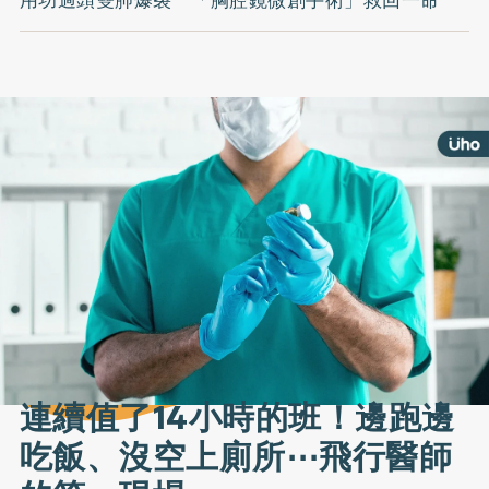
連續值了14小時的班！邊跑邊
吃飯、沒空上廁所⋯飛行醫師