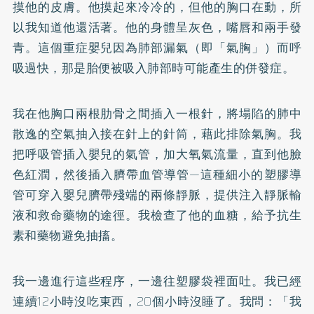
摸他的皮膚。他摸起來冷冷的，但他的胸口在動，所
以我知道他還活著。他的身體呈灰色，嘴唇和兩手發
青。這個重症嬰兒因為肺部漏氣（即「氣胸」）而呼
吸過快，那是胎便被吸入肺部時可能產生的併發症。
我在他胸口兩根肋骨之間插入一根針，將塌陷的肺中
散逸的空氣抽入接在針上的針筒，藉此排除氣胸。我
把呼吸管插入嬰兒的氣管，加大氧氣流量，直到他臉
色紅潤，然後插入臍帶血管導管—這種細小的塑膠導
管可穿入嬰兒臍帶殘端的兩條靜脈，提供注入靜脈輸
液和救命藥物的途徑。我檢查了他的血糖，給予抗生
素和藥物避免抽搐。
我一邊進行這些程序，一邊往塑膠袋裡面吐。我已經
連續12小時沒吃東西，20個小時沒睡了。我問：「我