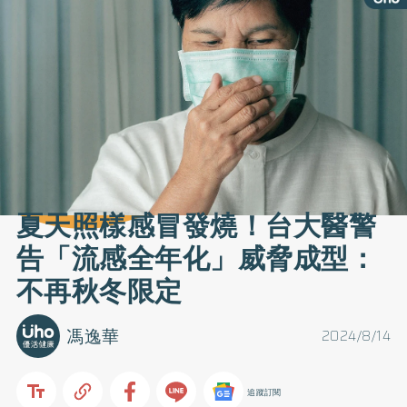
夏天照樣感冒發燒！台大醫警
告「流感全年化」威脅成型：
不再秋冬限定
馮逸華
2024/8/14
追蹤訂閱