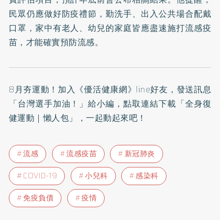
民眾仍應做好防疫禮節，勤洗手、出入公共場合配戴
口罩，家中有老人、幼兒的家庭皆應盡速施打流感疫
苗，才能確實預防流感。
8月夯運動！加入
《優活健康網》line好友
，發送訊息
「台灣選手加油！」給小編，點取連結下載「全身復
健運動｜懶人包」，一起動起來吧！
流感
流感疫苗
新冠肺炎
COVID-19
小兒科
感染科
免疫負債
疫情