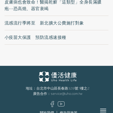
皮膚病也會致命！醫揭乾癬「這類型」全身長滿膿
疱⋯恐高燒、器官衰竭
流感流行季將至 新北擴大公費施打對象
小疫苗大保護 預防流感速接種
地址：台北市中山區長春路328號7樓之2
廣告合作：
service@uho.com.tw
Menu
關於我們
條款與政策