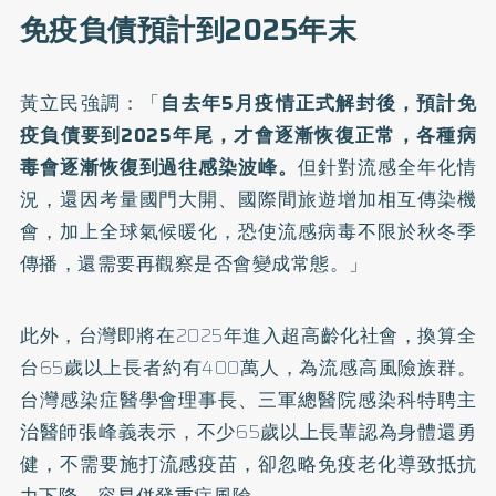
免疫負債預計到2025年末
黃立民強調：「
自去年5月疫情正式解封後，預計免
疫負債要到2025年尾，才會逐漸恢復正常，各種病
毒會逐漸恢復到過往感染波峰。
但針對流感全年化情
況，還因考量國門大開、國際間旅遊增加相互傳染機
會，加上全球氣候暖化，恐使流感病毒不限於秋冬季
傳播，還需要再觀察是否會變成常態。」
此外，台灣即將在2025年進入超高齡化社會，換算全
台65歲以上長者約有400萬人，為流感高風險族群。
台灣感染症醫學會理事長、三軍總醫院感染科特聘主
治醫師張峰義表示，不少65歲以上長輩認為身體還勇
健，不需要施打
流感疫苗
，卻忽略免疫老化導致抵抗
力下降，容易併發重症風險。