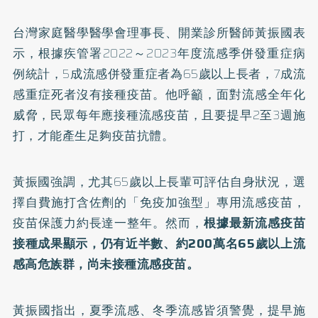
台灣家庭醫學醫學會理事長、開業診所醫師黃振國表
示，根據疾管署
2022～2023年度流感季併發重症病
例
統計，5成流感併發重症者為65歲以上長者，7成流
感重症死者沒有接種疫苗。他呼籲，面對流感全年化
威脅，民眾每年應接種流感疫苗，且要提早2至3週施
打，才能產生足夠疫苗抗體。
黃振國強調，尤其65歲以上長輩可評估自身狀況，選
擇自費施打含佐劑的「免疫加強型」專用流感疫苗，
疫苗保護力約長達一整年。然而，
根據最新流感疫苗
接種成果顯示，仍有近半數、約200萬名65歲以上流
感高危族群，尚未接種流感疫苗。
黃振國指出，夏季流感、冬季流感皆須警覺，提早施