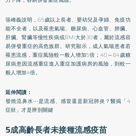
張峰義說明，65歲以上長者、嬰幼兒及孕婦、免疫功
能不全者，以及罹患氣喘、糖尿病、心血管、肺臟、
肝臟、腎臟等慢性疾病或BMI大於30者，屬於流感容
易併發重症的高危族群。研究顯示，成人氣喘患者若
罹患流感，重症風險較一般人增加5倍；40～64歲糖
尿病患因流感重症進入重症加護病房的風險，則較一
般人增加4倍。
延伸閱讀：
發燒流鼻水⋯是流感、感冒還是新冠肺炎？醫揭「4
症狀」才是辨別關鍵
5成高齡長者未接種流感疫苗