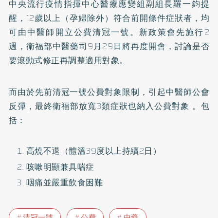
中央流行疫情指揮中心醫療應變組副組長羅一鈞提
醒，12歲以上（孕婦除外）符合前開條件症狀者，均
可由中醫師開立公費清冠一號。新政策會先施行2
週，衛福部中醫藥司9月29日將再度開會，討論是否
要滾動式修正再調整適用對象。
而由於先前清冠一號公費對象限制，引起中醫師公會
反彈，最終衛福部放寬3類症狀也納入公費對象 。包
括：
高燒不退（體溫39度以上持續2日）
咳嗽明顯兼具喘症
咽痛並嚴重飲食困難
清冠一號
公費
中藥