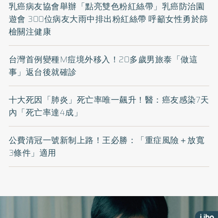
乳癌病友協會舉辦「點亮雙色粉紅絲帶」乳癌防治園
遊會 300位病友大雨中排出粉紅絲帶 呼籲女性勇於篩
檢關注健康
台灣首例變種M痘境外移入！20多歲男旅泰「做這
事」返台後就確診
十大死因「肺炎」死亡率唯一飆升！醫：癌友感染7天
內「死亡率達4成」
公費清冠一號新制上路！王必勝：「重症風險＋放寬
3條件」適用