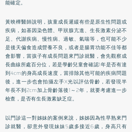
能確定。
黃映樺醫師說明，孩童成長遲緩有些是原生性問題或
疾病，如基因染色體、甲狀腺亢進、生長激素分泌不
足、代謝疾病、慢性病、過敏、氣喘等，也可能不少
是後天偏食造成營養不良，或者是腸胃功能不佳等都
會影響，當孩子有成長問題來門診就醫，會先觀察成
長曲線所處百分位，若是學齡兒童會確認1年是否有達
到4cm的身高成長速度，當排除其他可能的疾病問題
後，進一步也會拍攝左手X光以評估骨齡，若發現半
年長不到2cm加上骨齡落後1～2年，就要考慮進一步
檢查，是否有生長激素缺乏症。
以門診這一對姊妹的案例來說，姊姊因為性早熟來門
診就醫，卻意外發現妹妹5歲多接近6歲，身高只有