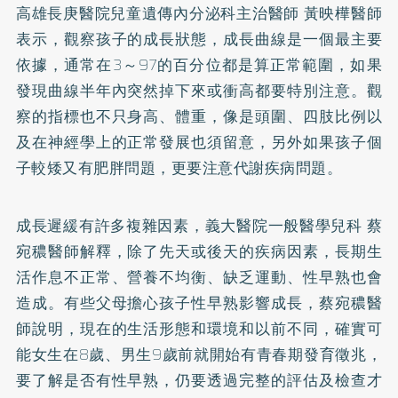
高雄長庚醫院兒童遺傳內分泌科主治醫師 黃映樺醫師
表示，觀察孩子的成長狀態，成長曲線是一個最主要
依據，通常在3～97的百分位都是算正常範圍，如果
發現曲線半年內突然掉下來或衝高都要特別注意。觀
察的指標也不只身高、體重，像是頭圍、四肢比例以
及在神經學上的正常發展也須留意，另外如果孩子個
子較矮又有肥胖問題，更要注意代謝疾病問題。
成長遲緩有許多複雜因素，義大醫院一般醫學兒科 蔡
宛穠醫師解釋，除了先天或後天的疾病因素，長期生
活作息不正常、營養不均衡、缺乏運動、性早熟也會
造成。有些父母擔心孩子性早熟影響成長，蔡宛穠醫
師說明，現在的生活形態和環境和以前不同，確實可
能女生在8歲、男生9歲前就開始有青春期發育徵兆，
要了解是否有性早熟，仍要透過完整的評估及檢查才