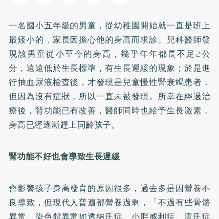
一名國小五年級的男童，從幼稚園開始就一直是班上
最矮小的，家長因擔心他的身高而求診。兒科醫師發
現該男童從小至今的身高，幾乎年年都長不足2公
分，遠遠低於生長標準，有生長遲緩的現象；於是進
行抽血尿液檢查後，才發現是兒童慢性腎衰竭患者，
但因為沒有症狀，所以一直未被發現。所幸在經過治
療後，腎功能已有改善，醫師同時也給予生長激素，
身高已經逐漸趕上同齡孩子。
腎功能不好也會導致生長遲緩
會影響孩子身高發育的原因很多，過去多是因營養不
良導致，但現代人普遍都營養過剩，「不過有些骨骼
異常、染色體異常如透納氏症、小胖威利症、唐氏症