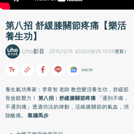
第八招 舒緩膝關節疼痛【樂活
養生功】
Uho影音
2015/12/15（2022/8/26 10:59更新）
追蹤訂閱
養生氣功專家：
李章智 老師
教您樂活養生功，舒緩筋
骨放鬆壓力！
第八招：舒緩膝關節疼痛
「通則不痛，
不通則痛」透過功法的律動，活絡膝關節的氣血，消
除酸痛。
靠牆馬步