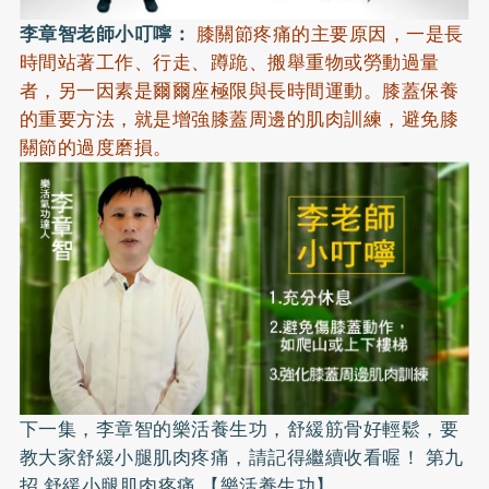
李章智老師小叮嚀：
膝關節疼痛的主要原因，一是長
時間站著工作、行走、蹲跪、搬舉重物或勞動過量
者，另一因素是爾爾座極限與長時間運動。膝蓋保養
的重要方法，就是增強膝蓋周邊的肌肉訓練，避免膝
關節的過度磨損。
下一集，李章智的樂活養生功，舒緩筋骨好輕鬆，要
教大家舒緩小腿肌肉疼痛，請記得繼續收看喔！
第九
招 舒緩小腿肌肉疼痛 【樂活養生功】