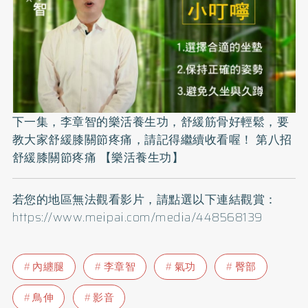
下一集，李章智的樂活養生功，舒緩筋骨好輕鬆，要
教大家舒緩膝關節疼痛，請記得繼續收看喔！
第八招
舒緩膝關節疼痛 【樂活養生功】
若您的地區無法觀看影片，請點選以下連結觀賞：
https://www.meipai.com/media/448568139
內纏腿
李章智
氣功
臀部
鳥伸
影音