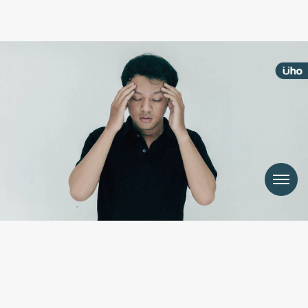
Menu
別跟憂鬱、躁鬱症混淆！北榮
AI腦影像揪「思覺失調症」準
確率達9成