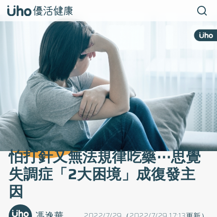
怕打針又無法規律吃藥⋯思覺
失調症「2大困境」成復發主
因
馮逸華
2022/7/29（2022/7/29 17:13更新）