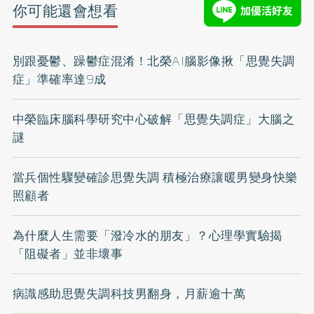
你可能還會想看
別跟憂鬱、躁鬱症混淆！北榮AI腦影像揪「思覺失調
症」準確率達9成
中榮臨床腦科學研究中心破解「思覺失調症」大腦之
謎
當兵個性驟變確診思覺失調 積極治療讓暖男變身快樂
照顧者
為什麼人生需要「潑冷水的朋友」？心理學實驗揭
「阻礙者」並非壞事
病識感助思覺失調科技男翻身，月薪逾十萬