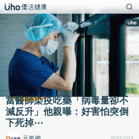
當醫師染疫吃藥「病毒量卻不
減反升」他親曝：好害怕突倒
下死掉⋯
元氣網
2022/7/12