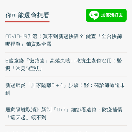
你可能還會想看
COVID-19升溫！買不到新冠快篩？1鍵查「全台快篩
哪裡買」鋪貨點全露
6歲童染「黴漿菌」高燒久咳⋯吃抗生素也沒用！醫
揭「常見5症狀」
新冠肺炎「居家隔離3＋4」步驟！醫：確診海嘯還未
到
居家隔離取消》新制「0+7」細節看這篇：防疫補償
「這天起」領不到