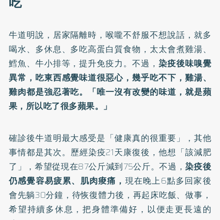
吃
牛道明說，居家隔離時，喉嚨不舒服不想說話，就多
喝水、多休息、多吃高蛋白質食物，太太會煮雞湯、
鱈魚、牛小排等，提升免疫力。不過，
染疫後味嗅覺
異常，吃東西感覺味道很惡心，幾乎吃不下，雞湯、
雞肉都是強忍著吃。「唯一沒有改變的味道，就是蘋
果，所以吃了很多蘋果。」
確診後牛道明最大感受是「健康真的很重要」，其他
事情都是其次。歷經染疫21天康復後，他想「該減肥
了」，希望從現在87公斤減到75公斤。不過，
染疫後
仍感覺容易疲累、肌肉痠痛，
現在晚上6點多回家後
會先躺30分鐘，待恢復體力後，再起床吃飯、做事，
希望持續多休息，把身體準備好，以便走更長遠的