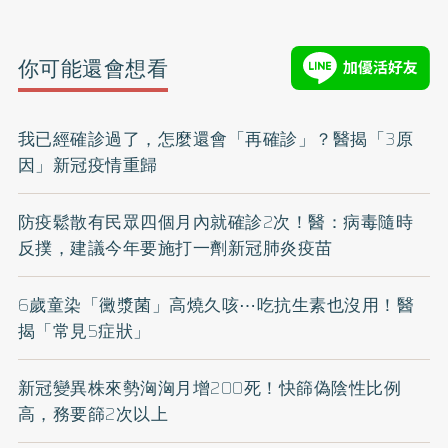
你可能還會想看
我已經確診過了，怎麼還會「再確診」？醫揭「3原
因」新冠疫情重歸
防疫鬆散有民眾四個月內就確診2次！醫：病毒隨時
反撲，建議今年要施打一劑新冠肺炎疫苗
6歲童染「黴漿菌」高燒久咳⋯吃抗生素也沒用！醫
揭「常見5症狀」
新冠變異株來勢洶洶月增200死！快篩偽陰性比例
高，務要篩2次以上