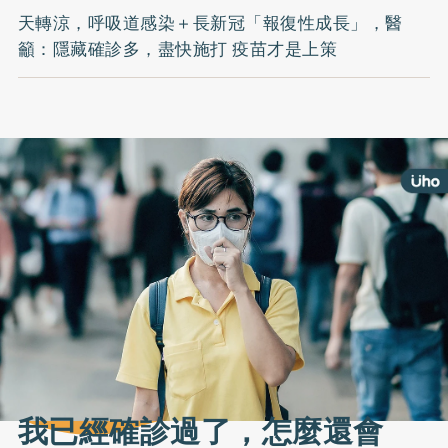
天轉涼，呼吸道感染＋長新冠「報復性成長」，醫
籲：隱藏確診多，盡快施打 疫苗才是上策
我已經確診過了，怎麼還會