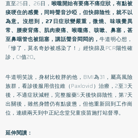
直至25日、26日，
喉嚨開始有要痛不痛症狀，有點被
痰哽住的感覺，同時聲音沙啞，但快篩陰性，就不以
為意。沒想到，27日症狀變嚴重，微燒、味嗅覺異
常、腰痠背痛、肌肉痠痛、喉嚨痛、咳嗽、鼻塞，甚
至鼻咽管也被阻塞，講話聲音悶悶的，
牛道明心想，
「慘了，莫名奇妙被感染了！」經快篩及PCR陽性確
診，Ct值20。
牛道明笑說，身材比較胖的他，BMI為31，屬高風險
族群，看診後服用倍拉維（Paxlovid）治療，2至3天
後，不適症狀減輕，完整服藥5天後快篩陰性，第7天
出關後，雖然身體仍有點疲憊，但他重新回到工作崗
位，連續兩天到中正紀念堂兒童疫苗施打站督導。
延伸閱讀：