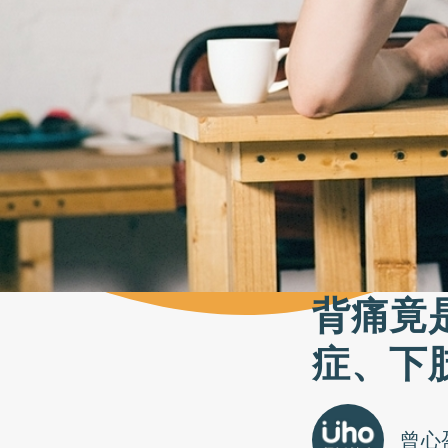
背痛竟
症、下
曾心