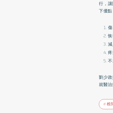
行，讓
下優點
傷
恢
減
疼
不
劉少政
就醫治
椎