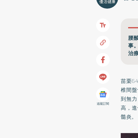
腰
事
治
苗栗6
椎間盤
到無力
追蹤訂閱
高，進
髓炎。