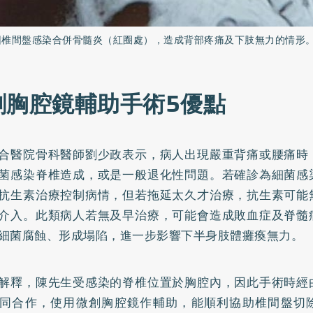
因椎間盤感染合併骨髓炎（紅圈處），造成背部疼痛及下肢無力的情形
創胸腔鏡輔助手術5優點
合醫院骨科醫師劉少政表示，病人出現嚴重背痛或腰痛時
菌感染脊椎造成，或是一般退化性問題。若確診為細菌感
抗生素治療控制病情，但若拖延太久才治療，抗生素可能
介入。此類病人若無及早治療，可能會造成敗血症及脊髓
細菌腐蝕、形成塌陷，進一步影響下半身肢體癱瘓無力。
解釋，陳先生受感染的脊椎位置於胸腔內，因此手術時經
同合作，使用微創胸腔鏡作輔助，能順利協助椎間盤切