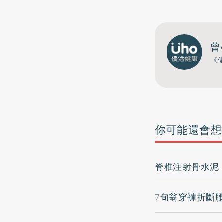
曾
《
你可能還會想
脊椎注射骨水泥
7旬翁穿褲折斷