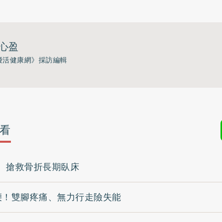
心盈
優活健康網》採訪編輯
看
 搶救骨折長期臥床
腰！雙腳疼痛、無力行走險失能