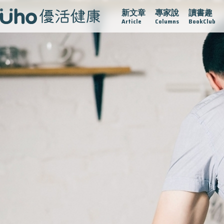
新文章
專家說
讀書趣
疫情保衛戰
再生醫學
愛的未來視
認識攝護腺肥大
Article
Columns
BookClub