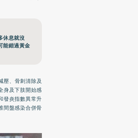
多休息就沒
可能錯過黃金
弓減壓、骨刺清除及
全身及下肢開始感
和發炎指數異常升
椎間盤感染合併骨