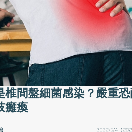
是椎間盤細菌感染？嚴重恐
肢癱瘓
盈
2022/5/4（202