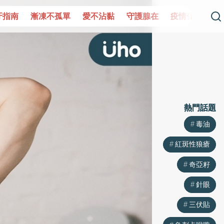
單
愛不沾黏
守護腺在
疫情保衛戰
再生醫學
愛的未
熱門話題
熱門話題
毒油
毒油
紅斑性狼瘡
紅斑性狼瘡
奇亞籽
奇亞籽
針眼
針眼
三伏貼
三伏貼