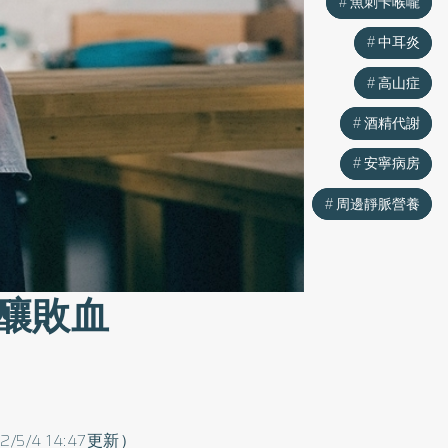
魚刺卡喉嚨
魚刺卡喉嚨
中耳炎
中耳炎
高山症
高山症
酒精代謝
酒精代謝
安寧病房
安寧病房
周邊靜脈營養
周邊靜脈營養
釀敗血
2/5/4 14:47更新）