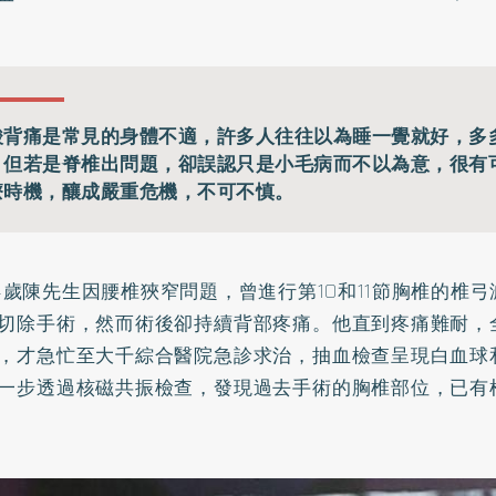
酸背痛是常見的身體不適，許多人往往以為睡一覺就好，多
。但若是脊椎出問題，卻誤認只是小毛病而不以為意，很有
療時機，釀成嚴重危機，不可不慎。
4歲陳先生因腰椎狹窄問題，曾進行第10和11節胸椎的椎
切除手術，然而術後卻持續背部疼痛。他直到疼痛難耐，
，才急忙至大千綜合醫院急診求治，抽血檢查呈現白血球
一步透過核磁共振檢查，發現過去手術的胸椎部位，已有