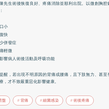
陳先生術後恢復良好、疼痛消除並順利出院。以微創胸腔
：
口小
復快
少併發症
痛輕微
影響病人術後活動及呼吸功能
提醒，若出現不明原因的背痛或腰痛，且下肢無力、甚至
療，才不致嚴重惡化影響健康。
間盤
背痛
細菌感染
術後疼痛