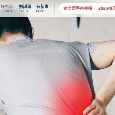
好生活
熱議題
有新事
守護骨骼健康
達文西手術專欄
2025植牙指南
漸凍不孤
GoodLife
Topics
Event