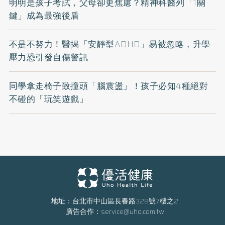
明明是孩子考試，父母卻更焦慮？精神科醫列「1關
鍵」成為最強後盾
不是不努力！醫揭「安靜型ADHD」易被忽略，升學
壓力恐引發自傷警訊
同學拿走椅子致撞頭「腦震盪」！孩子必知4種絕對
不碰的「玩笑遊戲」
地址：台北市中山區長春路328號7樓之2
廣告合作：
service@uho.com.tw