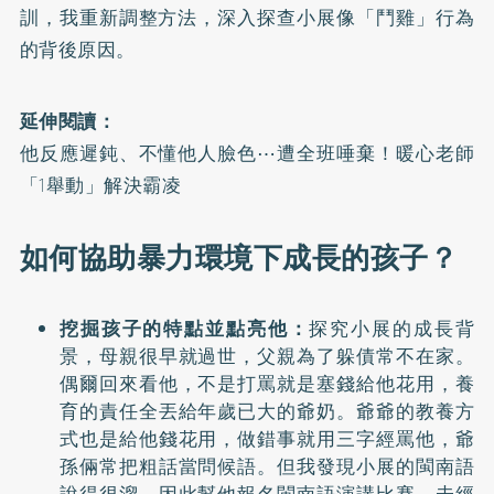
訓，我重新調整方法，深入探查小展像「鬥雞」行為
的背後原因。
延伸閱讀：
他反應遲鈍、不懂他人臉色⋯遭全班唾棄！暖心老師
「1舉動」解決霸凌
如何協助暴力環境下成長的孩子？
挖掘孩子的特點並點亮他：
探究小展的成長背
景，母親很早就過世，父親為了躲債常不在家。
偶爾回來看他，不是打罵就是塞錢給他花用，養
育的責任全丟給年歲已大的爺奶。爺爺的教養方
式也是給他錢花用，做錯事就用三字經罵他，爺
孫倆常把粗話當問候語。但我發現小展的閩南語
說得很溜，因此幫他報名閩南語演講比賽，未經