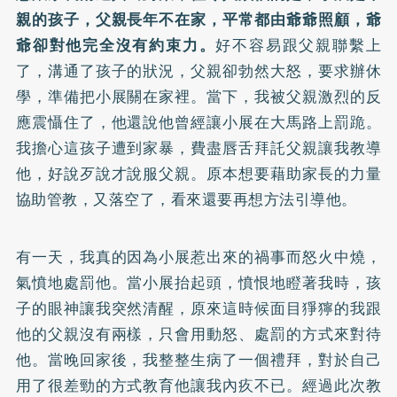
親的孩子，父親長年不在家，平常都由爺爺照顧，爺
爺卻對他完全沒有約束力。
好不容易跟父親聯繫上
了，溝通了孩子的狀況，父親卻勃然大怒，要求辦休
學，準備把小展關在家裡。當下，我被父親激烈的反
應震懾住了，他還說他曾經讓小展在大馬路上罰跪。
我擔心這孩子遭到家暴，費盡唇舌拜託父親讓我教導
他，好說歹說才說服父親。原本想要藉助家長的力量
協助管教，又落空了，看來還要再想方法引導他。
有一天，我真的因為小展惹出來的禍事而怒火中燒，
氣憤地處罰他。當小展抬起頭，憤恨地瞪著我時，孩
子的眼神讓我突然清醒，原來這時候面目猙獰的我跟
他的父親沒有兩樣，只會用動怒、處罰的方式來對待
他。當晚回家後，我整整生病了一個禮拜，對於自己
用了很差勁的方式教育他讓我內疚不已。經過此次教