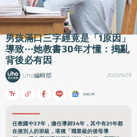
男孩滿口三字經竟是「1原因」
導致⋯她教書30年才懂：搗亂
背後必有因
Uho編輯部
2023/9/28
追蹤訂閱
任教國中37年，擔任導師34年，其中有21年都
在接別人的班級，堪稱「職業級的後母導