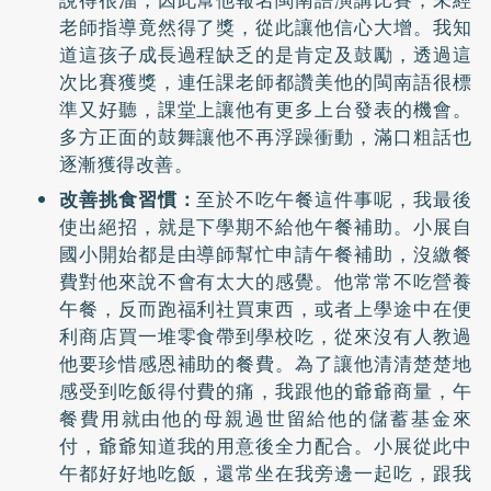
老師指導竟然得了獎，從此讓他信心大增。我知
道這孩子成長過程缺乏的是肯定及鼓勵，透過這
次比賽獲獎，連任課老師都讚美他的閩南語很標
準又好聽，課堂上讓他有更多上台發表的機會。
多方正面的鼓舞讓他不再浮躁衝動，滿口粗話也
逐漸獲得改善。
改善挑食習慣：
至於不吃午餐這件事呢，我最後
使出絕招，就是下學期不給他午餐補助。小展自
國小開始都是由導師幫忙申請午餐補助，沒繳餐
費對他來說不會有太大的感覺。他常常不吃營養
午餐，反而跑福利社買東西，或者上學途中在便
利商店買一堆零食帶到學校吃，從來沒有人教過
他要珍惜感恩補助的餐費。為了讓他清清楚楚地
感受到吃飯得付費的痛，我跟他的爺爺商量，午
餐費用就由他的母親過世留給他的儲蓄基金來
付，爺爺知道我的用意後全力配合。小展從此中
午都好好地吃飯，還常坐在我旁邊一起吃，跟我