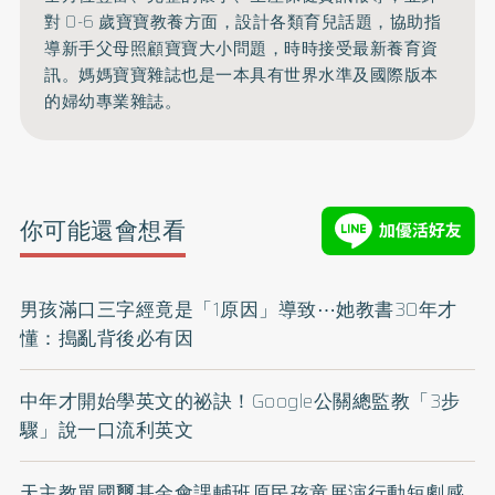
對 0-6 歲寶寶教養方面，設計各類育兒話題，協助指
導新手父母照顧寶寶大小問題，時時接受最新養育資
訊。媽媽寶寶雜誌也是一本具有世界水準及國際版本
的婦幼專業雜誌。
你可能還會想看
男孩滿口三字經竟是「1原因」導致⋯她教書30年才
懂：搗亂背後必有因
中年才開始學英文的祕訣！Google公關總監教「3步
驟」說一口流利英文
天主教單國璽基金會課輔班原民孩童展演行動短劇感