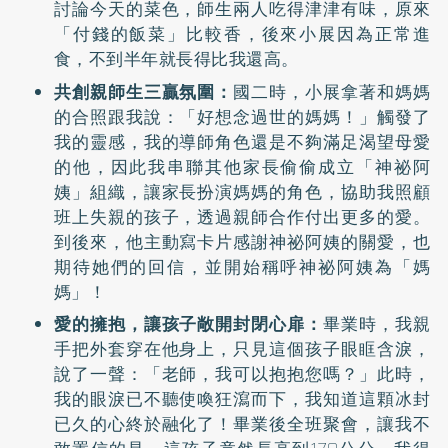
討論今天的菜色，師生兩人吃得津津有味，原來
「付錢的飯菜」比較香，後來小展因為正常進
食，不到半年就長得比我還高。
共創親師生三贏氛圍：
國二時，小展拿著和媽媽
的合照跟我說：「好想念過世的媽媽！」觸發了
我的靈感，我的導師角色還是不夠滿足渴望母愛
的他，因此我串聯其他家長偷偷成立「神祕阿
姨」組織，讓家長扮演媽媽的角色，協助我照顧
班上失親的孩子，透過親師合作付出更多的愛。
到後來，他主動寫卡片感謝神祕阿姨的關愛，也
期待她們的回信，並開始稱呼神祕阿姨為「媽
媽」！
愛的擁抱，讓孩子敞開封閉心扉：
畢業時，我親
手把外套穿在他身上，只見這個孩子眼眶含淚，
說了一聲：「老師，我可以抱抱您嗎？」此時，
我的眼淚已不聽使喚狂瀉而下，我知道這顆冰封
已久的心終於融化了！畢業後全班聚會，讓我不