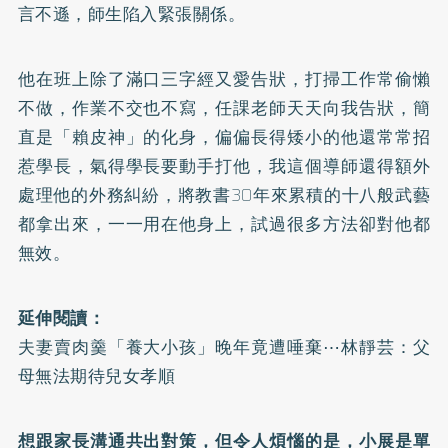
言不遜，師生陷入緊張關係。
他在班上除了滿口三字經又愛告狀，打掃工作常偷懶
不做，作業不交也不寫，任課老師天天向我告狀，簡
直是「賴皮神」的化身，偏偏長得矮小的他還常常招
惹學長，氣得學長要動手打他，我這個導師還得額外
處理他的外務糾紛，將教書30年來累積的十八般武藝
都拿出來，一一用在他身上，試過很多方法卻對他都
無效。
延伸閱讀：
夫妻賣肉羹「養大小孩」晚年竟遭唾棄⋯林靜芸：父
母無法期待兒女孝順
想跟家長溝通共出對策，但令人煩惱的是，小展是單