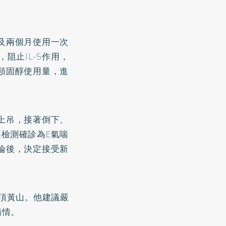
及兩個月使用一次
阻止IL-5作用，
類固醇使用量，進
上吊，接著倒下、
經檢測確診為E氣喘
論後，決定接受新
攻頂黃山。他建議嚴
病情。