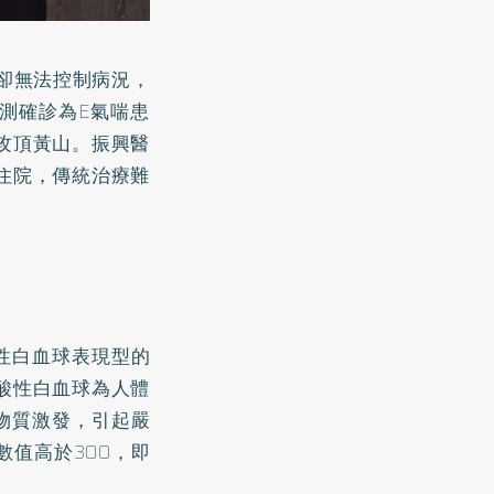
卻無法控制病況，
測確診為E氣喘患
攻頂黃山。振興醫
住院，傳統治療難
性白血球表現型的
酸性白血球為人體
物質激發，引起嚴
值高於300，即