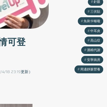
針眼
針眼
三伏貼
三伏貼
魚刺卡喉嚨
魚刺卡喉嚨
中耳炎
中耳炎
情可登
高山症
高山症
酒精代謝
酒精代謝
安寧病房
安寧病房
周邊靜脈營養
周邊靜脈營養
2/4/18 23:19更新）