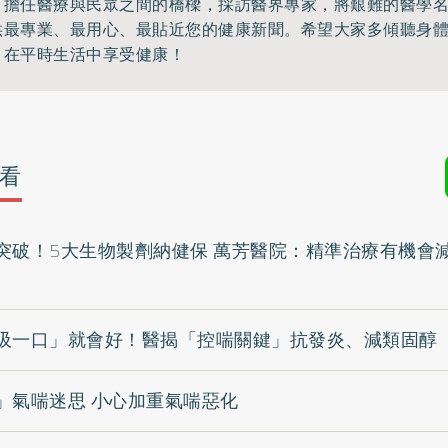
，擔任醫療與民眾之間的橋樑，採訪醫界專家，將艱難的醫學
供最專業、最用心、最貼近您的健康新聞。希望大家多傾聽身
，在平時生活中享受健康！
看
突破！5大生物製劑納健保 萬芳醫院：精準治療有機會
吸一口」就會好！醫揭「控喘關鍵」抗發炎、減類固醇
」氣喘迷思 小心加重氣喘惡化