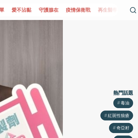
單
愛不沾黏
守護腺在
疫情保衛戰
再生醫學
愛的未
熱門話題
熱門話題
毒油
毒油
紅斑性狼瘡
紅斑性狼瘡
奇亞籽
奇亞籽