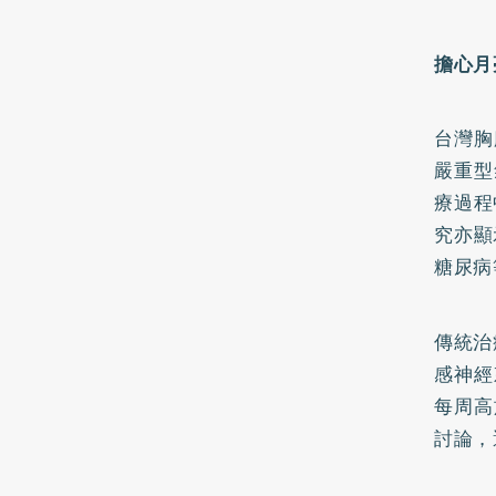
擔心月
台灣胸
嚴重型
療過程
究亦顯
糖尿病
傳統治
感神經
每周高
討論，