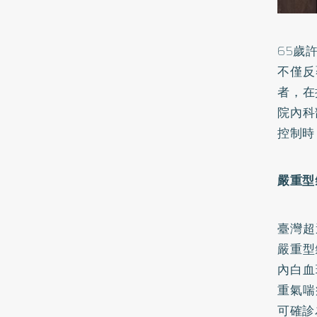
65歲
不僅反
者，在
院內科
控制時
嚴重型
臺灣超
嚴重型
內白血
重氣喘
可確診