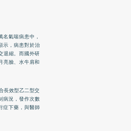
萬名氣喘病患中，
究顯示，病患對於治
交退縮。而國外研
月亮臉、水牛肩和
配合長效型乙二型交
制病況，發作次數
對症下藥，與醫師
。