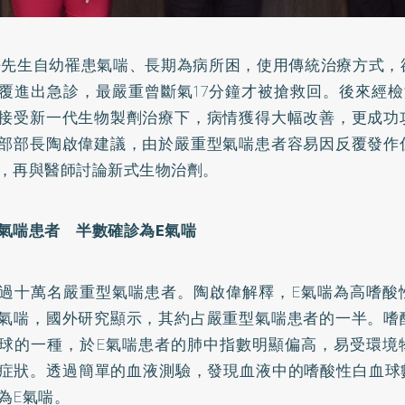
許先生自幼罹患
氣喘
、長期為病所困，使用傳統治療方式，
覆進出急診，最嚴重曾斷氣17分鐘才被搶救回。後來經檢
接受新一代生物製劑治療下，病情獲得大幅改善，更成功
部部長陶啟偉建議，由於嚴重型氣喘患者容易因反覆發作
，再與醫師討論新式生物治劑。
氣喘患者 半數確診為E氣喘
過十萬名嚴重型氣喘患者。陶啟偉解釋，E氣喘為高嗜酸
氣喘，國外研究顯示，其約占嚴重型氣喘患者的一半。嗜
球的一種，於E氣喘患者的肺中指數明顯偏高，易受環境
症狀。透過簡單的血液測驗，發現血液中的嗜酸性白血球數
為E氣喘。