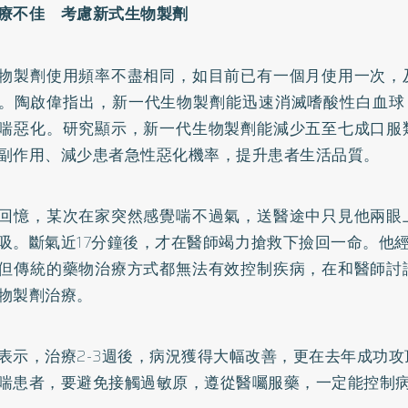
療不佳 考慮新式生物製劑
物製劑使用頻率不盡相同，如目前已有一個月使用一次，
。陶啟偉指出，新一代生物製劑能迅速消滅嗜酸性白血球，
喘惡化。研究顯示，新一代生物製劑能減少五至七成口服
副作用、減少患者急性惡化機率，提升患者生活品質。
回憶，某次在家突然感覺喘不過氣，送醫途中只見他兩眼
吸。斷氣近17分鐘後，才在醫師竭力搶救下撿回一命。他
但傳統的藥物治療方式都無法有效控制疾病，在和醫師討
物製劑治療。
表示，治療2-3週後，病況獲得大幅改善，更在去年成功
喘患者，要避免接觸過敏原，遵從醫囑服藥，一定能控制