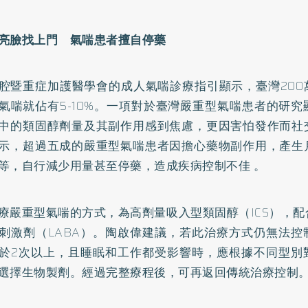
亮臉找上門 氣喘患者擅自停藥
腔暨重症加護醫學會的成人氣喘診療指引顯示，臺灣200
氣喘就佔有5-10%。一項對於臺灣嚴重型氣喘患者的研
中的類固醇劑量及其副作用感到焦慮，更因害怕發作而社
示，超過五成的嚴重型氣喘患者因擔心藥物副作用，產生
等，自行減少用量甚至停藥，造成疾病控制不佳 。
療嚴重型氣喘的方式，為高劑量吸入型類固醇（ICS），
刺激劑（LABA）。陶啟偉建議，若此治療方式仍無法控
於2次以上，且睡眠和工作都受影響時，應根據不同型別
選擇生物製劑。經過完整療程後，可再返回傳統治療控制