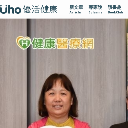
新文章
專家說
讀書趣
疫情保衛戰
再生醫學
愛的未來視
認識攝護腺肥大
Article
Columns
BookClub