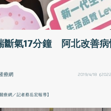
喘斷氣17分鐘 阿北改善病
醫療網
2019/4/18（202
醫療網／記者蔡岳宏報導】