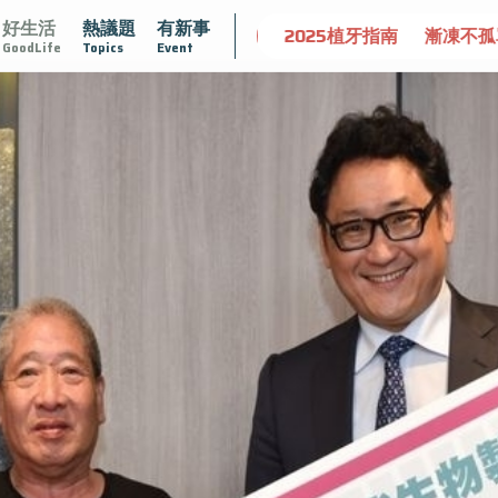
好生活
熱議題
有新事
守護骨骼健康
達文西手術專欄
2025植牙指南
漸凍不孤
GoodLife
Topics
Event