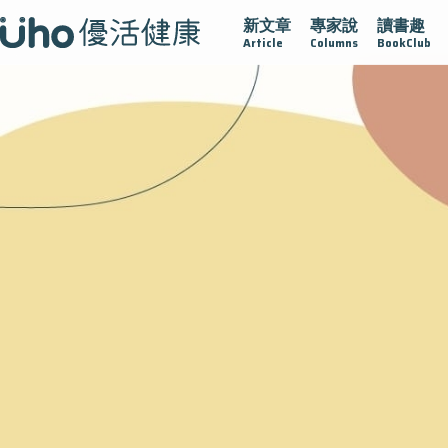
新文章
專家說
讀書趣
疫情保衛戰
再生醫學
愛的未來視
認識攝護腺肥大
Article
Columns
BookClub