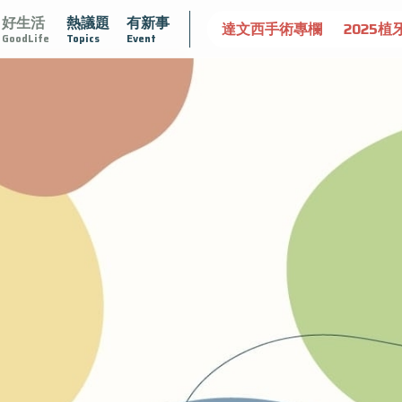
好生活
熱議題
有新事
守護骨骼健康
達文西手術專欄
2025植牙指南
漸凍不孤
GoodLife
Topics
Event