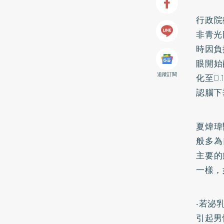
行政院
非青光
時因負
眼開始
追蹤訂閱
化至0
認腦下
夏煒瑋
般多為
主要的
一樣，
‧若泌
引起男