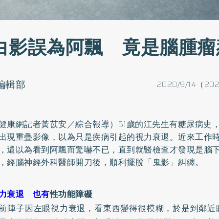
白影誤為阿飄 竟是腦腫瘤
o編輯部
2020/9/14（202
健康網記者黃苡安／綜合報導）51歲的江先生有
糖尿病
史
出現重疊影像，以為只是疾病引起的視力衰退。近來工作
，還以為看到阿飄而驚嚇不已，直到就醫檢查才發現是腦
，經腦神經外科醫師開刀後，順利擺脫「鬼影」糾纏。
力衰退 也有
性功能障礙
前陣子因左眼視力衰退，看東西變得很模糊，於是到鄰近