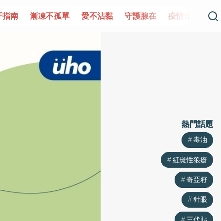
單
愛不沾黏
守護腺在
疫情保衛戰
再生醫學
愛的
熱門話題
熱門話題
毒油
毒油
紅斑性狼瘡
紅斑性狼瘡
奇亞籽
奇亞籽
針眼
針眼
三伏貼
三伏貼