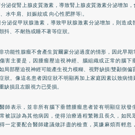
瘤分泌促腎上腺皮質激素，導致腎上腺皮質激素分泌增加，
臉、水牛肩、妊娠紋或 向心性
肥胖
等)。
瘤分泌促甲狀腺激素，導致甲狀腺激素分泌增加，則造成
顫抖、不耐熱或睡不著等症狀。
非功能性腺瘤不會產生賀爾蒙分泌過度的情形，因此早期
傷害主要是，因腫瘤壓迫視神經、腦組織或正常的腦下
如局部壓迫視神經可能產生視力模糊、視野缺損(雙顳側偏
症狀。像這名患者因症狀不明顯再加上家庭因素以致病情
重缺損且左眼視力已受損。
醫師表示，並非所有腦下垂體腫瘤患者皆有明顯症狀發
常被誤診為其他病因，使得治療過程繁雜且長久，如民
得一定要配合醫師建議做詳盡的檢查，莫嫌麻煩而輕忽