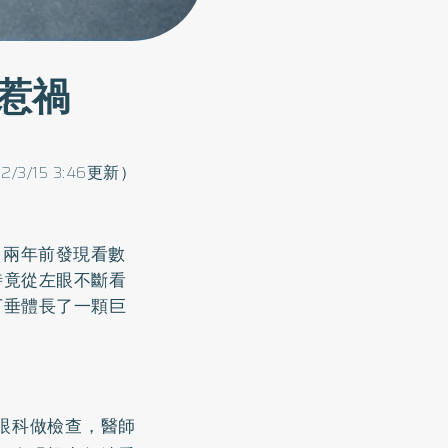
惹禍
2/3/15 3:46更新）
，兩年前發現看數
時竟從左眼不斷看
下垂體長了一顆巨
眼科做檢查，醫師