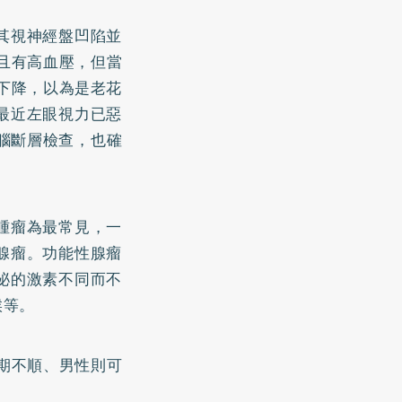
其視神經盤凹陷並
且有
高血壓
，但當
下降，以為是老花
最近左眼視力已惡
電腦斷層檢查，也確
腫瘤為最常見，一
腺瘤。功能性腺瘤
泌的激素不同而不
候等。
期不順、男性則可