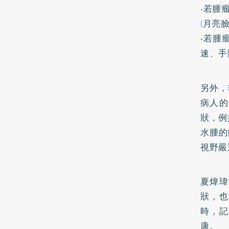
‧若腫
(月亮
‧若腫
速、手
另外，
病人的
狀，例
水腫的
視野嚴
夏煒瑋
狀，也
時，記
康。