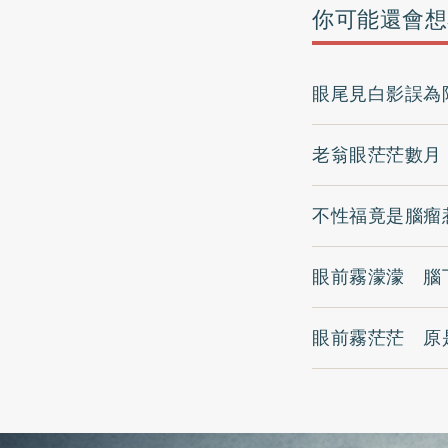
你可能還會想
眼尾見白影誤為
老翁眼茫茫數月
不性福竟是腦瘤
眼前霧濛濛 腦
眼前霧茫茫 原