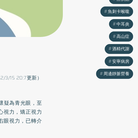
魚刺卡喉嚨
魚刺卡喉嚨
中耳炎
中耳炎
高山症
高山症
酒精代謝
酒精代謝
安寧病房
安寧病房
周邊靜脈營養
周邊靜脈營養
22/3/15 20:7更新）
懷疑為青光眼，至
心視力，
矯正
視力
及右眼視力，已轉介