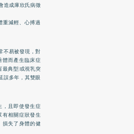
會造成庫欣氏病徵
體重減輕、心搏過
常不易被發現，對
垂體而產生臨床症
盲最典型)或視乳突
延誤多年，其雙眼
生，且即使發生症
眾有相關症狀發生
，損失了身體的健