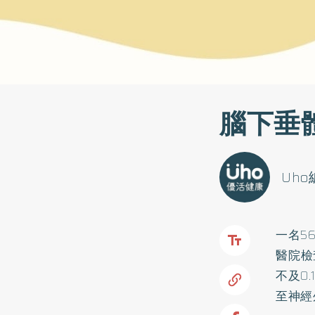
腦下垂
Uh
一名5
醫院檢
不及0
至神經