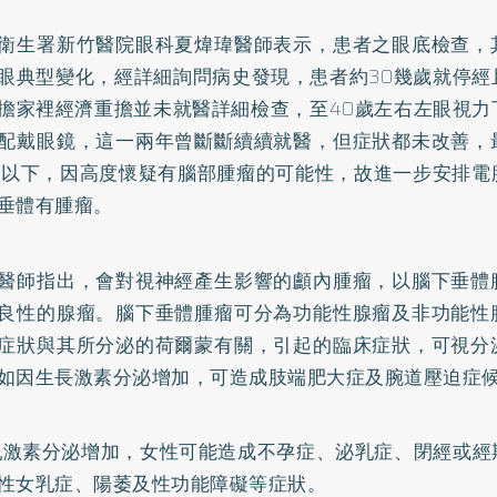
衛生署新竹醫院眼科夏煒瑋醫師表示，患者之眼底檢查，
眼典型變化，經詳細詢問病史發現，患者約30幾歲就停經
擔家裡經濟重擔並未就醫詳細檢查，至40歲左右左眼視力
配戴眼鏡，這一兩年曾斷斷續續就醫，但症狀都未改善，
.1以下，因高度懷疑有腦部腫瘤的可能性，故進一步安排
垂體有腫瘤。
醫師指出，會對視神經產生影響的顱內腫瘤，以腦下垂體
良性的腺瘤。腦下垂體腫瘤可分為功能性腺瘤及非功能性
症狀與其所分泌的荷爾蒙有關，引起的臨床症狀，可視分
如因生長激素分泌增加，可造成肢端肥大症及腕道壓迫症
乳激素分泌增加，女性可能造成
不孕症
、泌乳症、閉經或經
性女乳症、陽萎及
性功能障礙
等症狀。