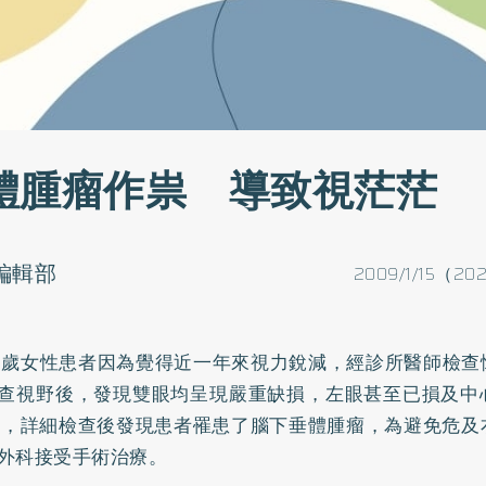
體腫瘤作祟 導致視茫茫
o編輯部
2009/1/15（20
6歲女性患者因為覺得近一年來視力銳減，經診所醫師檢查
查視野後，發現雙眼均呈現嚴重缺損，左眼甚至已損及中
.1，詳細檢查後發現患者罹患了腦下垂體腫瘤，為避免危
外科接受手術治療。