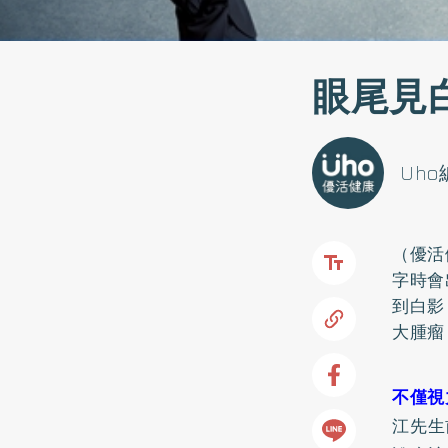
眼尾見
Uh
（優活
字時會
到白影
大腫瘤
不僅視
江先生