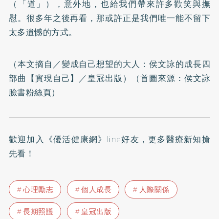
（「道」），意外地，也給我們帶來許多歡笑與撫
慰。很多年之後再看，那或許正是我們唯一能不留下
太多遺憾的方式。
（本文摘自／
變成自己想望的大人：侯文詠的成長四
部曲【實現自己】
／皇冠出版）（首圖來源：
侯文詠
臉書粉絲頁
）
歡迎加入
《優活健康網》line好友
，更多醫療新知搶
先看！
心理勵志
個人成長
人際關係
長期照護
皇冠出版