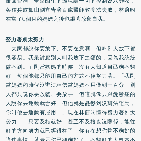
搬回台灣，全然陌生的環境讓一切的控制覆水難收，
各種兵敗如山倒宣告著百歲醫師教養法失敗，林蔚昀
在當了6個月的媽媽之後也跟著放棄自我。
努力著別太努力
「大家都說你要放下、不要在意啊，但叫別人放下都
很容易。我最討厭別人叫我放下之類的，因為我統統
做不到。」剛當媽媽的時候，沒有人知道自己夠不夠
好，每個能都只能用自己的方式不停努力著。「我剛
當媽媽的時候沒辦法相信當媽媽不用做到一百分，別
人都只說你要放鬆、要放手，但這就像去跟
憂鬱症
的
人說你去運動就會好，但他就是憂鬱到沒辦法運動，
你叫他去運動有屁用。」現在林蔚昀懂得努力著別太
努力，「只要及格就好，甚至不及格也沒關係，能往
好的方向努力就已經很棒了。你有在想你夠不夠好的
這件事情，就表示你已經夠好了，不夠好的人根本不