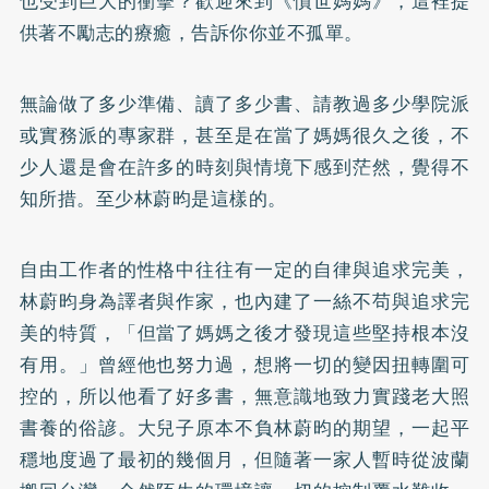
也受到巨大的衝擊？歡迎來到《憤世媽媽》，這裡提
供著不勵志的療癒，告訴你你並不孤單。
無論做了多少準備、讀了多少書、請教過多少學院派
或實務派的專家群，甚至是在當了媽媽很久之後，不
少人還是會在許多的時刻與情境下感到茫然，覺得不
知所措。至少林蔚昀是這樣的。
自由工作者的性格中往往有一定的自律與追求完美，
林蔚昀身為譯者與作家，也內建了一絲不苟與追求完
美的特質，「但當了媽媽之後才發現這些堅持根本沒
有用。」曾經他也努力過，想將一切的變因扭轉圍可
控的，所以他看了好多書，無意識地致力實踐老大照
書養的俗諺。大兒子原本不負林蔚昀的期望，一起平
穩地度過了最初的幾個月，但隨著一家人暫時從波蘭