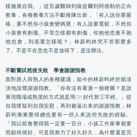
樣施展自我。」從百歲醫師到薩提爾到阿德勒的正向
教養，各種教養方法不斷推陳出新，「有人說你要嚴
格，要不然你小孩會變媽寶；有人說要寬鬆，不然你
小孩會有創傷。不管怎樣都有創傷，你抱他也會不抱
他也會，到底要怎樣呢？」林蔚昀終究不管那麼多
了。不是不在意也不是放得下，是沒辦法。
不斷嘗試然後失敗 學會謝謝指教
面對路人與熟人的各種建議，如今的林蔚昀終於能淡
淡地說聲謝謝指教。「你有沒有看過一個梗圖？是說
展現職場成熟度的方式就是用OK好代替三字經。」從
自我懷疑到自我安慰，再到被逼出來的謝謝指教，林
蔚昀漸漸覺得總也要有一些人來說些失敗的經驗。
「我以前會覺得我一定要一百分，小孩工作家事都要
照顧得很好。可是我努力了好久好久，為什麼還是完