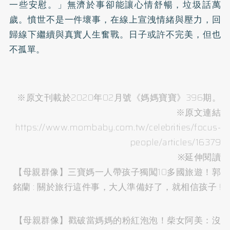
一些安慰。」無濟於事卻能讓心情舒暢，垃圾話萬
歲。憤世不是一件壞事，在線上宣洩情緒與壓力，回
歸線下繼續與真實人生奮戰。日子或許不完美，但也
不孤單。
※原文刊載於2020年02月號《媽媽寶寶》396期。
※原文連結
https://www.mombaby.com.tw/celebrities/focus-
people/articles/16379
※延伸閱讀
【母親群像】三寶媽一人帶孩子獨闖10多國旅遊！郭
銘蘭 : 關於旅行這件事，大人準備好了，就相信孩子 !
【母親群像】戳破當媽媽的粉紅泡泡！柴女阿美：沒