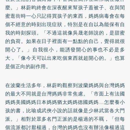
麼。」林蔚昀終會在深夜醒來幫孩子蓋被子、在與閨
蜜逛街時一心只記得買孩子的東西，媽媽病毒會在每
個不經意的時刻出現症狀，特別是在自以為能保有自
我的時刻探頭。「不過這就像吳晟老師說的，是甜蜜
的負荷。如果在日子裡面有一點點的自己，覺得就很
開心了。」自我很小，能誘發開心的事也不必是多
大，「像今天可以出來吃個東西就超開心的。」也算
是個正向的副作用。
在波蘭生活多年，林蔚昀觀察到波蘭媽媽與台灣媽媽
的最大不同就是台灣媽媽非常焦慮。「市面上有法國
媽媽美國媽媽日本媽媽猶太媽媽德國媽媽……怎麼養小
孩的書，比喻成武俠小說的話就像是少林武當各大門
派。」相對於眾多名門正派的是楊過的不羈，「但每
個流派都討厭楊過，台灣的媽媽也沒有辦法像楊過這