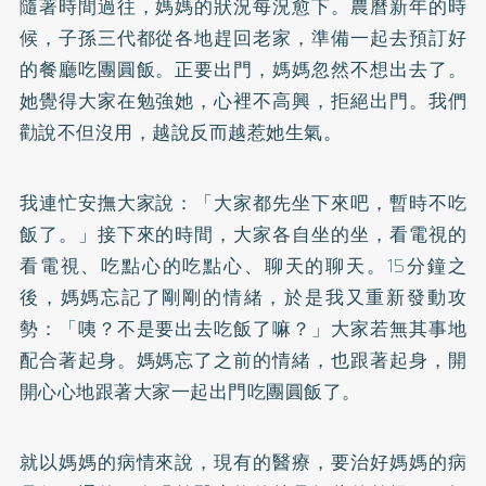
隨著時間過往，媽媽的狀況每況愈下。農曆新年的時
候，子孫三代都從各地趕回老家，準備一起去預訂好
的餐廳吃團圓飯。正要出門，媽媽忽然不想出去了。
她覺得大家在勉強她，心裡不高興，拒絕出門。我們
勸說不但沒用，越說反而越惹她生氣。
我連忙安撫大家說：「大家都先坐下來吧，暫時不吃
飯了。」接下來的時間，大家各自坐的坐，看電視的
看電視、吃點心的吃點心、聊天的聊天。15分鐘之
後，媽媽忘記了剛剛的情緒，於是我又重新發動攻
勢：「咦？不是要出去吃飯了嘛？」大家若無其事地
配合著起身。媽媽忘了之前的情緒，也跟著起身，開
開心心地跟著大家一起出門吃團圓飯了。
就以媽媽的病情來說，現有的醫療，要治好媽媽的病